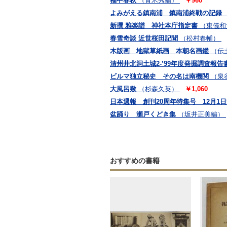
福中春秋
（青木秀編）
￥960
よみがえる鎮南浦 鎮南浦終戦の記録
新撰 雅楽譜 神社本庁指定書
（東儀和
春雪奇談 近世桜田記聞
（松村春輔）
木版画 地獄草紙画 本朝名画鑑
（伝
清州井北洞土城2-’99年度発掘調査報告
ビルマ独立秘史 その名は南機関
（泉
大風呂敷
（杉森久英）
￥1,060
日本週報 創刊20周年特集号 12月1日
盆踊り 瀬戸くどき集
（坂井正美編）
おすすめの書籍