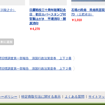
芥川龍之介）
日露戦役三十周年陸軍記念
石塔の民俗 民俗民芸双
日 初日カバースタンプ付
73
（土肥卓治）
官製はがき 平壌消印・開
￥1,010
原消印
￥4,270
湾旧慣調査第一部報告 清国行政法第壹巻 上下２冊
湾旧慣調査第一部報告 清国行政法第壹巻 上下２冊
シーポリシー
特定商取引法に関する表示
よくある質問
サイトマッ