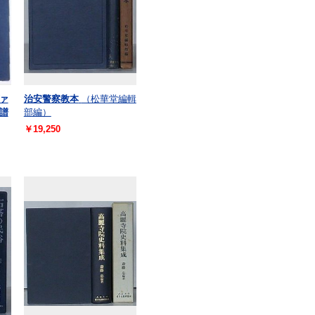
ァ
治安警察教本
（松華堂編輯
譜
部編）
￥19,250