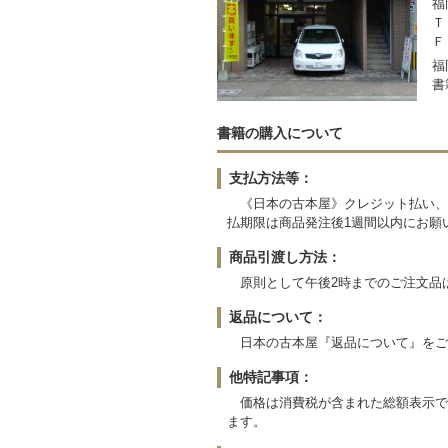
福
Ｔ
Ｆ
福
書
書籍の購入について
支払方法等：
《日本の古本屋》クレジット払い、
払期限は商品発注後1週間以内にお願
商品引渡し方法：
原則として午後2時までのご注文品
返品について：
日本の古本屋『返品について』をご
他特記事項：
価格は消費税が含まれた総額表示で
ます。