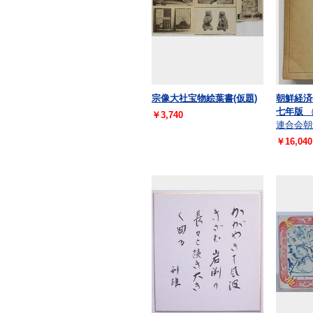
宗像大社宝物絵葉書(仮題)
朝鮮経済
七年版
￥3,740
連合会朝
￥16,040