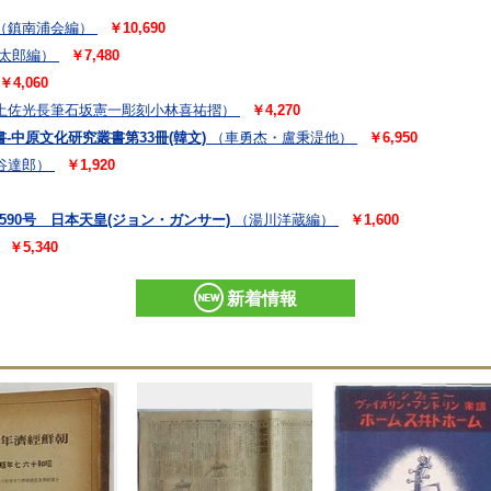
（鎮南浦会編）
￥10,690
太郎編）
￥7,480
￥4,060
土佐光長筆石坂憲一彫刻小林喜祐摺）
￥4,270
書-中原文化研究叢書第33冊(韓文)
（車勇杰・盧秉湜他）
￥6,950
谷達郎）
￥1,920
590号 日本天皇(ジョン・ガンサー)
（湯川洋蔵編）
￥1,600
￥5,340
新着情報