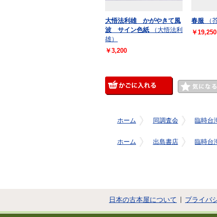
大悟法利雄 かがやきて風
春服
（
波 サイン色紙
（大悟法利
￥19,250
雄）
￥3,200
ホーム
同調査会
臨時台
ホーム
出島書店
臨時台
日本の古本屋について
プライバ