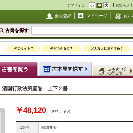
お知らせ
文字サイズ
会員登録
マイページ
買い
古書を探す
 清国行政法第壹巻 上下２冊
￥48,120
（送料：￥0）
出版社
同調査会