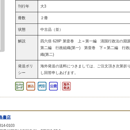
刊行年
大3
冊数
２冊
状態
中古品（並）
解説
四六倍 628P 第壹巻 上＝第一編 清国行政法の淵
第二編 行政組織(第一) 第壹巻 下＝第二編 行政
織(第二)
発送ポリ
海外発送の送料につきましては、ご注文頂き次第折
シー
し回答申しあげます。
島書店
14-0103