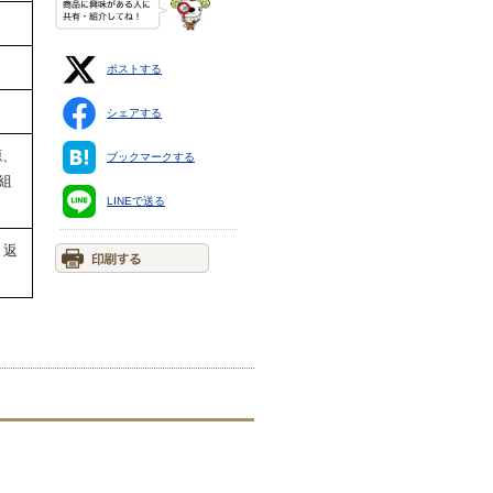
ポストする
シェアする
源、
ブックマークする
組
LINEで送る
り返