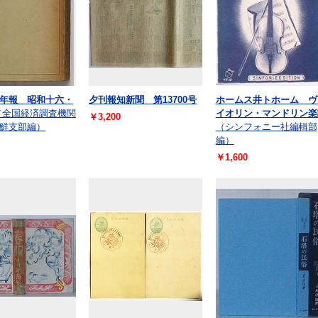
年報 昭和十六・
夕刊報知新聞 第13700号
ホームス井トホーム ヴ
（全国経済調査機関
イオリン・マンドリン楽
￥3,200
鮮支部編）
（シンフォニー社編輯部
編）
￥1,600