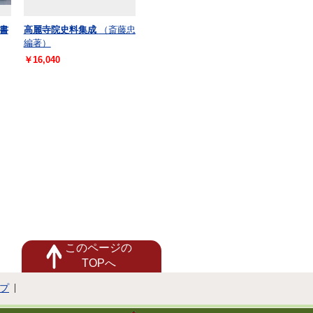
書
高麗寺院史料集成
（斎藤忠
編著）
￥16,040
このページの
TOPへ
プ