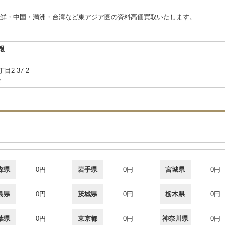
鮮・中国・満洲・台湾など東アジア圏の資料高価買取いたします。
報
目2-37-2
会
森県
0円
岩手県
0円
宮城県
0円
島県
0円
茨城県
0円
栃木県
0円
葉県
0円
東京都
0円
神奈川県
0円