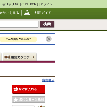
Sign Up [
ENG
|
CHN
|
KOR
]
ログイン
物かごを見る
ご利用ガイド
出島書店