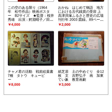
この空のある限り（1964
おかね はじめて物語 地方
年 松竹作品）映画ポスタ
における古代銭貨の受容 上
ー B2サイズ ★監督：桜井
高津貝塚ふるさと歴史の広場
秀雄 出演：鰐淵晴子／田中
刊行年 2003 図録。89ペー
絹代／中村晃子／森光子
ジ。
￥4,000
￥2,000
チャメ君の活動 戦前絵葉書
紙芝居 土の中めぐり 全12
7種 タトウ キューピ
枚 文 吉野弘子 画 加東
ー
てい象 教育画劇
￥8,000
￥3,000