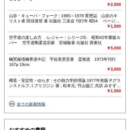
￥2,500
山谷・キューバ・フォーク : 1965～1978 変歴誌 山谷のキ
リスト者 田頭道登 著 出版社 三友会 刊行年 昭54 ページ数
229p サイズ 19cm 状態 中古品（並）帯痛み
￥1,500
空手道の楽しみ方 -レジャー・シリーズ6- 昭和42年重版カ
バー 空手道剛柔流宗家 宮城敬著 出版社 西東社
￥5,000
幽冥秘境幽界道中記 宇佐美景堂著 霊相道 1973年刊行
167p 19cm
￥3,000
構造・安定性・ゆらぎ : その熱力学的理論 1977年初版 P.グラ
ンスドルフ, I.プリゴジン 著 ; 松本元, 竹山協三 共訳 みすず書
房〈熱力学の方法を、平衡はもとより非線形性や不安定性を
￥1,500
も含むあらゆる現象へ拡張できないであろうか？ ……新し
い「構造」は常に不安定性の結果として出現する。すなわち
全ての新着情報
それはゆらぎから生じるものである。ふつうはゆらぎが生じ
ると、系をもとの乱れのない状態に戻そうとする動きが続い
て起るが、新しい構造が形成される場合には、反対にゆらぎ
は増幅される。……安定性の理論を不可逆過程の熱力学に結
びつけ、ゆらぎの巨視的理論を包含する一般化された熱力学