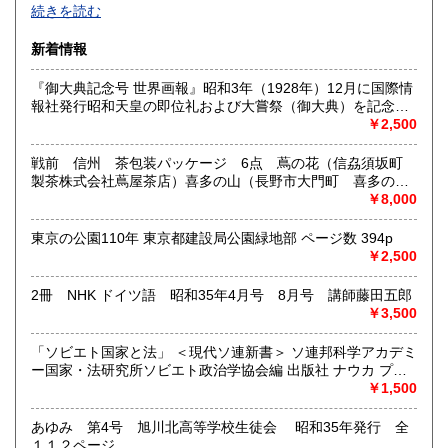
-
続きを読む
沿線名：西武新宿線
新着情報
最寄駅：花小金井
営業時間：10:00〜18:00
『御大典記念号 世界画報』昭和3年（1928年）12月に国際情
定休日：不定休
報社発行昭和天皇の即位礼および大嘗祭（御大典）を記念す
るグラフ雑誌の臨時増刊号です。当時の儀式の様子や関連行
￥2,500
書籍の買取について
事を写した貴重な写真や解説が多数収録されています。
古本・骨董品の出張買取のお申込み・ご予約は、お電話・ま
戦前 信州 茶包装パッケージ 6点 蔦の花（信劦須坂町
たはメールにて承っております。 お気軽にお問合わせくださ
製茶株式会社蔦屋茶店）喜多の山（長野市大門町 喜多の園
い。
本店）西沢園（長野県中堅町 西澤園本舗）梅の花（信州須
￥8,000
出張費は無料です。旧家、蔵のあるお宅、昭和40年以前の古
坂市梅の園茶店）奈良此園（信州中野町 西澤茶舗）美泉瀧
いお宅の買取は、遠方でも大歓迎です。
（信州長野市新町 茶間屋美濃久商店）瀧の音（信濃吉田本
東京の公園110年 東京都建設局公園緑地部 ページ数 394p
町 瀧澤又右衛門）
￥2,500
取り扱い分野
2冊 NHK ドイツ語 昭和35年4月号 8月号 講師藤田五郎
社会科学、美術工芸、古典籍、近代文献、外国書
￥3,500
「ソビエト国家と法」 ＜現代ソ連新書＞ ソ連邦科学アカデミ
ー国家・法研究所ソビエト政治学協会編 出版社 ナウカ プロ
グレス出版所 刊行年 １９７２年 ページ数 406p
￥1,500
あゆみ 第4号 旭川北高等学校生徒会 昭和35年発行 全
１１２ページ