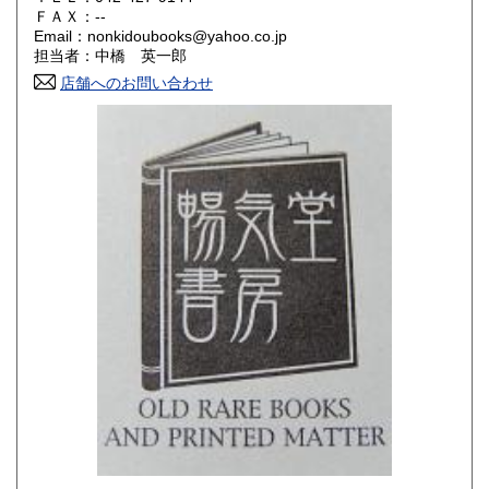
180円
180円
ＦＡＸ：--
Email：nonkidoubooks@yahoo.co.jp
香川県
愛媛県
180円
180円
担当者：中橋 英一郎
店舗へのお問い合わせ
高知県
福岡県
180円
180円
佐賀県
長崎県
180円
180円
熊本県
大分県
180円
180円
宮崎県
鹿児島県
180円
180円
沖縄県
180円