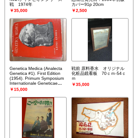
戦 1974年
カバー91p 20cm
￥35,000
￥2,500
Genetica Medica (Analecta
戦前 原料香水 オリジナル
Genetica #1). First Edition
化粧品鏡看板 70ｃｍ-54ｃ
(1954). Primum Symposium
ｍ
Internationale Geneticae
￥35,000
Medicae. Instituto Gregorio
￥15,000
Mendel. Analecta Genetica.
Roma 1954. (Analecta
Genetica, #1) (Hardcover)
Primum Symposium
Internationale Geneticae
Medicae (First International
Symposium on Medical
Genetics) (Author) Luigi
Gedda (Editor) 1954