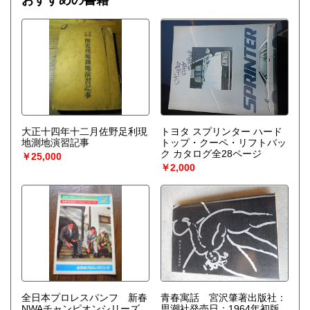
おすすめの書籍
を作り上げなくてはならない。〉散逸構造の理論で、1977
年、ノーベル化学賞を受賞したプリゴジンの、グランスドル
フとの共著による初期の著作。開放系に現れる構造の問題
を、非平衡熱力学の立場から、物理学、化学、生物学につい
て、統一的な観点からの説明を試みる。
大正十四年十二月佐野足利現
トヨタ スプリンター ハード
地測地演習記事
トップ・クーペ・リフトバッ
ク カタログ全28ページ
￥25,000
￥2,000
全日本プロレスパンフ 新春
青春寓話 宮沢肇著出版社：
NWAチャンピオンシリーズ
思潮社発売日：1964年初版