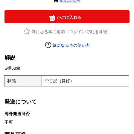
暢気堂書房
かごに入れる
気になる本に追加（ログインで利用可能）
気になる本の使い方
解説
S棚68箱
状態
中古品（良好）
発送について
海外発送可否
不可