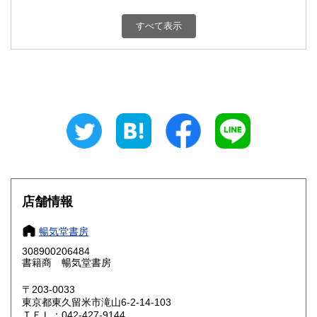
新潟県
富山県
180円
180円
すべて表示
石川県
福井県
180円
180円
山梨県
長野県
180円
180円
岐阜県
静岡県
180円
180円
愛知県
三重県
180円
180円
滋賀県
京都府
180円
180円
大阪府
兵庫県
180円
180円
店舗情報
奈良県
和歌山県
180円
180円
暢気堂書房
308900206484
鳥取県
島根県
180円
180円
書籍商 暢気堂書房
岡山県
広島県
180円
180円
〒203-0033
東京都東久留米市滝山6-2-14-103
ＴＥＬ：042-427-9144
山口県
徳島県