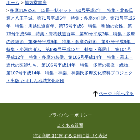
ホーム
暢気堂書房
多摩のあゆみ 13冊一括セット 60号平成2年 特集・北条氏
輝と八王子城、第71号平成5年 特集：多摩の俳諧、第73号平成5
年 特集：川越鉄道百年、第75号平成6 特集・明治の女性、第
76号平成6年 特集・青梅鉄道百年、第80号平成7年 特集・多摩
の説経節、第86号平成9年 特集・多摩の剣術、第87号平成9年
特集・小河内ダム、第899号平成12年 特集・高尾山、第104号
平成12年 特集・多摩の名僧、第105号平成14年 特集・幕末・
近代の医師たち、第106号平成14年 特集・多摩の養蚕・織物、
第107号平成14年 特集・神楽、神楽氏多摩文化資料プロジェク
ト出版 たましん地域文化財団
ページ上部へ戻る
プライバシーポリシー
よくある質問
特定商取引に関する法律に基づく表記