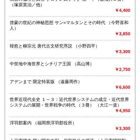
送が遅くなりますことご承知ください。
（塚原英治／他）
高知県
福岡県
4,620円
5,005円
☆海外発送はEMSのみを取り扱います。送付先は英文表記で
￥4,400
お願いいたします。
佐賀県
長崎県
5,005円
5,005円
啓蒙の世紀の神秘思想 サン=マルタンとその時代 （今野喜和
沿線名：地下鉄丸ノ内線/地下鉄南北線/都営三田線/地下鉄千
人）
熊本県
大分県
代田線/都営大江戸線
5,005円
5,005円
￥3,850
最寄駅：本郷三丁目/東大前/春日/根津/本郷三丁目
営業時間：10:00-17:00
宮崎県
鹿児島県
韓愈と柳宗元 唐代古文研究序説 （小野四平）
5,005円
5,005円
定休日：土・日・祝日
￥3,300
沖縄県
11,110円
書籍の買取について
中世地中海世界とシチリア王国 （高山博）
￥2,750
☆昭和5年創業。数々の実績と経験で古書・古本を買取致しま
す☆
アデンまで 限定特装版 （遠藤周作）
￥6,600
ご不要になったご蔵書、お引っ越しやリフォーム、ご退官、
故人蔵書のご整理、大量書籍のご処分、量に関わらずお困り
の際はお気軽にご相談ください。詳しくは買取専用サイトを
世界近現代全史 １～３：近代世界システムの成立・近代世界
ご覧ください。
システムの展開・世界戦争の時代 （３冊） （大江一道）
https://koshokaitori.bunsei.co.jp/
￥4,950
※ご相談お問い合わせはお電話・メール・FAXで承ります。
浮羽郡案内 （福岡県浮羽郡役所）
￥3,300
○ご整理されたい本のジャンル・分量・状態を大まかにお伝え
ください。