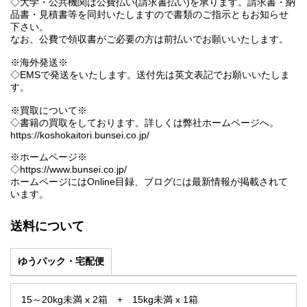
◇大学・公共機関は公費払い(請求書払い)を承ります。請求書・納
品書・見積書等を同封いたしますので書類のご指示ともお知らせ
下さい。
なお、公費で領収書がご必要の方は前払いでお願いいたします。
※海外発送※
◇EMSで発送をいたします。送付先は英文表記でお願いいたしま
す。
※買取について※
◇書籍の買取をしております。詳しくは弊社ホームページへ。
https://koshokaitori.bunsei.co.jp/
※ホームページ※
◇https://www.bunsei.co.jp/
ホームページにはOnline目録、ブログには最新情報が掲載されて
います。
送料について
ゆうパック・宅配便
15～20kg未満 x 2箱 + 15kg未満 x 1箱