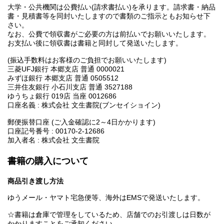
大学・公共機関は公費払い(請求書払い)を承ります。請求書・納品
書・見積書等を同封いたしますので書類のご指示ともお知らせ下
さい。
なお、公費で領収書がご必要の方は前払いでお願いいたします。
お支払い後に領収書は書籍と同封して発送いたします。
(振込手数料はお客様のご負担でお願いいたします)
三菱UFJ銀行 本郷支店 普通 0000021
みずほ銀行 本郷支店 普通 0505512
三井住友銀行 小石川支店 普通 3527188
ゆうちょ銀行 019店 当座 0012686
口座名義 : 株式会社 文生書院(ブンセイショイン)
郵便振替口座 (ご入金確認に2～4日かかります)
口座記号番号 : 00170-2-12686
加入者名 : 株式会社 文生書院
書籍の購入について
商品引き渡し方法
ゆうメール・ヤマト宅急便等、海外はEMSで発送いたします。
☆書籍は倉庫で管理をしているため、店舗でのお引渡しは日数が
かかりますことをご承知ください。