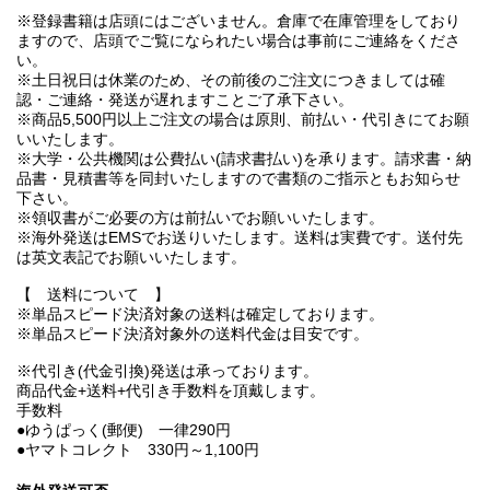
※登録書籍は店頭にはございません。倉庫で在庫管理をしており
ますので、店頭でご覧になられたい場合は事前にご連絡をくださ
い。
※土日祝日は休業のため、その前後のご注文につきましては確
認・ご連絡・発送が遅れますことご了承下さい。
※商品5,500円以上ご注文の場合は原則、前払い・代引きにてお願
いいたします。
※大学・公共機関は公費払い(請求書払い)を承ります。請求書・納
品書・見積書等を同封いたしますので書類のご指示ともお知らせ
下さい。
※領収書がご必要の方は前払いでお願いいたします。
※海外発送はEMSでお送りいたします。送料は実費です。送付先
は英文表記でお願いいたします。
【 送料について 】
※単品スピード決済対象の送料は確定しております。
※単品スピード決済対象外の送料代金は目安です。
※代引き(代金引換)発送は承っております。
商品代金+送料+代引き手数料を頂戴します。
手数料
●ゆうぱっく(郵便) 一律290円
●ヤマトコレクト 330円～1,100円