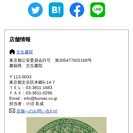
円・沖縄4620円)
※沖縄・離島はゆうパックなど安価な配送方法を使っており
ます。
北海道
青森県
5,115円
4,015円
店舗情報
岩手県
宮城県
4,015円
3,905円
文生書院
秋田県
山形県
4,015円
3,905円
東京都公安委員会許可 第305477602168号
書籍商 文生書院
福島県
茨城県
3,905円
3,905円
〒113-0033
栃木県
群馬県
3,905円
3,905円
東京都文京区本郷6-14-7
ＴＥＬ：03-3811-1683
埼玉県
千葉県
ＦＡＸ：03-3811-0296
3,905円
3,905円
Email：info@bunsei.co.jp
担当者：小沼 良成
東京都
神奈川県
3,905円
3,905円
店舗へのお問い合わせ
新潟県
富山県
3,905円
3,905円
石川県
福井県
3,905円
3,905円