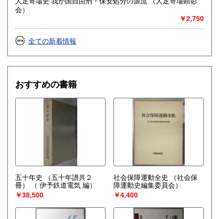
人足寄場史 我が国自由刑・保安処分の源流 （人足寄場顕彰
会）
○お売りになりたい本の書名、リストなどをメールやFAXでお
￥2,750
送りください。
量にかかわらずお見積を致します。
全ての新着情報
※買取方法は、出張買取、宅配買取、店頭買取がございま
す。
○出張買取の目安はお近くであれば古書の内容にもよります
おすすめの書籍
が、300冊(ダンボール6箱)ぐらいから承ります。
○宅配買取はお電話・メール・FAXで本のジャンル・分量・状
態を事前にご連絡ください。
○店頭買取は、こちらは事務所のため直接お持ち込みをご希望
の方は事前にご連絡ください。尚、店頭買取は平日営業時間
内の対応とさせていただいております。
※買取対象
○バーコードISBNの有無に関わらず、専門書・叢書・全集・
五十年史 （五十年譜共２
社会保障運動全史
（社会保
雑誌の古書古本
冊）
（ 伊予鉄道電気 編）
障運動史編集委員会）
￥38,500
￥4,400
○地図・写真・絵葉書・旅行パンフレットなどの古い紙資料
○和本、浮世絵や木版口絵の刷り物