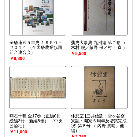
幅広く対象にしておりますので、買取のご相談ご連絡をお
待ち申し上げております。
取り扱い分野
哲学宗教、歴史、社会科学、美術工芸、近代文献、趣味、サ
ブカルチャー、古書一般（その他）
全酪連６５年史 １９５０－
藩史大事典 九州編 第７巻
（
２０１４
（全国酪農業協同
木村 礎／藤野 保／村上 直 ）
組合連合会）
￥5,500
￥8,800
燕石十種 全17巻（正編6冊・
休憩室 [三井信託・雪ヶ谷寮
続編3冊・新編8冊）
（中央
寮誌：開寮５周年及増築完成
公論社）
祝] 第６号
（ 内野 貴晴／他
編）
￥11,000
￥2,750