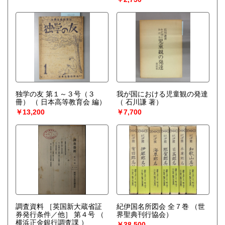
独学の友 第１～３号（３
我が国における児童観の発達
冊）
（ 日本高等教育会 編）
（ 石川謙 著）
￥13,200
￥7,700
調査資料 ［英国新大蔵省証
紀伊国名所図会 全７巻
（世
券発行条件／他］ 第４号
（
界聖典刊行協会）
横浜正金銀行調査課 ）
￥38,500