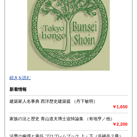
山梨県
長野県
3,905円
3,905円
岐阜県
静岡県
3,905円
3,905円
愛知県
三重県
3,905円
3,905円
滋賀県
京都府
4,070円
4,070円
大阪府
兵庫県
4,070円
4,070円
☆大学・公共機関は公費払いを承りますので書類のご指示と
奈良県
和歌山県
4,070円
4,070円
続きを読む
もお知らせ下さい。なお、公費で領収書がご必要の方は前払
いでお願いいたします。
鳥取県
島根県
新着情報
4,235円
4,235円
☆掲載中の商品は弊社ホームページ等にて販売のものもあ
り、売り切れの節はご容赦下さい。
建築家人名事典 西洋歴史建築篇 （丹下敏明）
☆登録書籍は店頭にはございません。倉庫で在庫管理をして
岡山県
広島県
4,235円
4,235円
￥1,650
いますので、ご来店いただいてもお手に取ることができませ
ん。またお引渡しは日数がかかりますことをご承知くださ
山口県
徳島県
4,235円
4,620円
い。店頭で購入希望の場合は事前にご連絡をお願いいたしま
家族の法と歴史 青山道夫博士追悼論集 （有地亨／他）
す。
￥2,200
香川県
愛媛県
☆弊社ホームページよりOnline目録がご覧頂けます。
4,620円
4,620円
☆土日祝日は休業のためその前後のご注文品はご連絡、ご発
法曹の倫理と責任 プロブレムブック 上・下（追補共２冊）