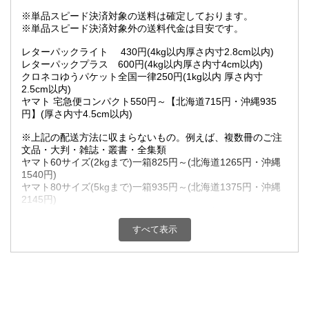
※単品スピード決済対象の送料は確定しております。
※単品スピード決済対象外の送料代金は目安です。
レターパックライト 430円(4kg以内厚さ内寸2.8cm以内)
レターパックプラス 600円(4kg以内厚さ内寸4cm以内)
クロネコゆうパケット全国一律250円(1kg以内 厚さ内寸
2.5cm以内)
ヤマト 宅急便コンパクト550円～【北海道715円・沖縄935
円】(厚さ内寸4.5cm以内)
※上記の配送方法に収まらないもの。例えば、複数冊のご注
文品・大判・雑誌・叢書・全集類
ヤマト60サイズ(2kgまで)一箱825円～(北海道1265円・沖縄
1540円)
ヤマト80サイズ(5kgまで)一箱935円～(北海道1375円・沖縄
2145円)
ヤマト100サイズ(10kgまで)一箱1155円～(北海道1485円・沖
縄2750円)
すべて表示
ヤマト120サイズ(15kgまで)一箱1210円～(北海道1650円・沖
縄3410円)
超過重量(15.1Kg以上20kg未満)一箱1375円～(北海道1815
円・沖縄4180円)
超過重量(20.1Kg以上25kg未満)一箱1540円～(北海道2145