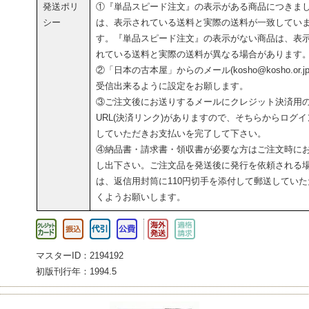
発送ポリ
①『単品スピード注文』の表示がある商品につきま
シー
は、表示されている送料と実際の送料が一致してい
す。『単品スピード注文』の表示がない商品は、表
れている送料と実際の送料が異なる場合があります
②「日本の古本屋」からのメール(kosho@kosho.or.jp
受信出来るように設定をお願します。
③ご注文後にお送りするメールにクレジット決済用
URL(決済リンク)がありますので、そちらからログイ
していただきお支払いを完了して下さい。
④納品書・請求書・領収書が必要な方はご注文時に
し出下さい。ご注文品を発送後に発行を依頼される
は、返信用封筒に110円切手を添付して郵送していた
くようお願いします。
マスターID：2194192
初版刊行年：1994.5