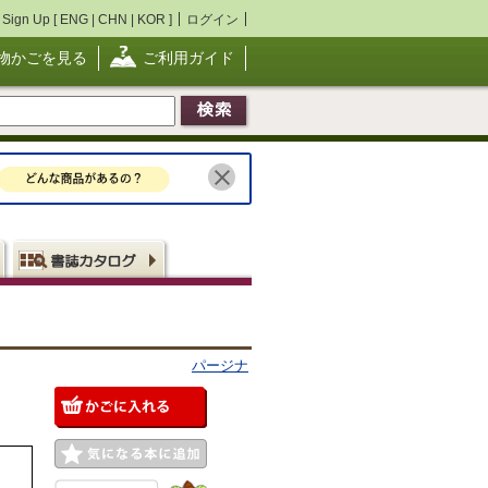
Sign Up [
ENG
|
CHN
|
KOR
]
ログイン
物かごを見る
ご利用ガイド
パージナ