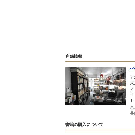
店舗情報
パ
〒1
東
ノ
Ｔ
Ｆ
東
書
書籍の購入について