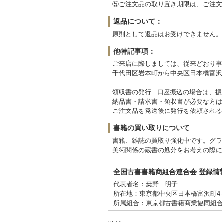
⑤ご注文品の取り置き期限は、ご注文
返品について：
原則として返品はお受けできません。
他特記事項：
ご来店に際しましては、従来どおり事
千代田区岩本町から中央区日本橋富沢
領収書の発行 : 口座振込の場合は
納品書・請求書・領収書が必要な方は
ご注文品を発送後に発行を依頼される
書籍の買い取りについて
書籍、雑誌の買取り強化中です。グラ
美術関係の蔵書の処分をお考えの際に
全国古書書籍商組合連合会 登録情
代表者名：桒野 明子
所在地：東京都中央区日本橋富沢町4-6 C
所属組合：東京都古書籍商業協同組