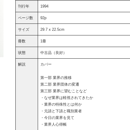
刊行年
1994
ページ数
92p
サイズ
29.7 x 22.5cm
冊数
1冊
状態
中古品（良好）
解説
カバー
第一部 業界の推移
第二部 業界団体の変遷
第三部 業界に望むことなど
・なぜ業界は軽視されてきたか
・業界の特殊性とは何か
・元請と下請と職別業者
・今日の業界を見て
・業界人心得帳