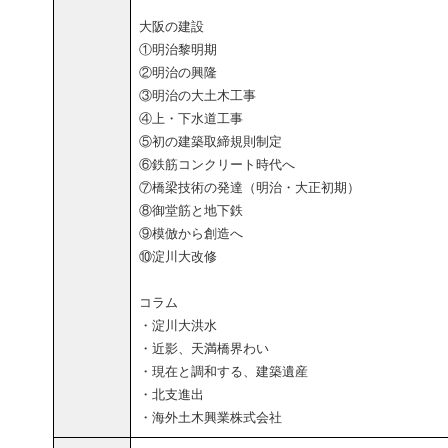
大阪の建設
①明治黎明期
②明治の興隆
③明治の大土木工事
④上・下水道工事
⑤初の建築取締規則制定
⑥鉄筋コンクリート時代へ
⑦橋梁技術の発達（明治・大正初期）
⑧御堂筋と地下鉄
⑨模倣から創造へ
⑩淀川大改修
コラム
・淀川大洪水
・近影、天満橋界わい
・現在と調和する、建築遺産
・北支進出
・海外土木興業株式会社