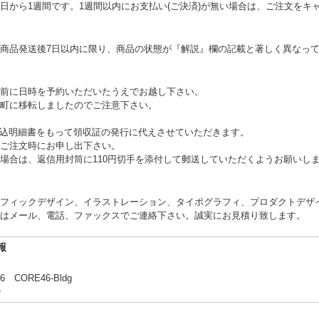
日から1週間です。1週間以内にお支払い(ご決済)が無い場合は、ご注文をキ
商品発送後7日以内に限り、商品の状態が『解説』欄の記載と著しく異なっ
前に日時を予約いただいたうえでお越し下さい。
町に移転しましたのでご注意下さい。
、振込明細書をもって領収証の発行に代えさせていただきます。
ご注文時にお申し出下さい。
場合は、返信用封筒に110円切手を添付して郵送していただくようお願いし
フィックデザイン、イラストレーション、タイポグラフィ、プロダクトデザ
はメール、電話、ファックスでご連絡下さい。誠実にお見積り致します。
報
ORE46-Bldg
合