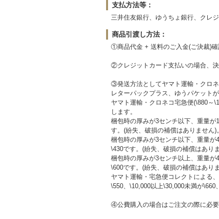
支払方法等：
三井住友銀行、ゆうちょ銀行、クレジッ
商品引渡し方法：
①商品代金 + 送料のご入金(ご決裁)
②クレジットカード支払いの場合、決
③発送方法としてヤマト運輸・クロネ
レターパックプラス、ゆうパケットが
ヤマト運輸・クロネコ宅急便(\880～
します。
梱包時の厚みが3センチ以下、重量が1
す。(紛失、破損の補償はありません)
梱包時の厚みが3センチ以下、重量が
\430です。(紛失、破損の補償はあり
梱包時の厚みが3センチ以上、重量が
\600です。(紛失、破損の補償はあり
ヤマト運輸・宅急便コレクトによる、
\550、\10,000以上\30,000未満が\660
④公費購入の場合はご注文の際に必要