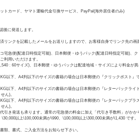
トカード、ヤマト運輸代金引換サービス、PayPal(海外居住者のみ)
確認後に発送します。
済リンクを記載したメールをお送りしますので、お客様自身でリンク先の画
コ宅急便(配達日時指定可能)、日本郵便・ゆうパック(配達日時指定可能)、
ご利用いただけます。
\1,540 : 60サイズ)、日本郵便・ゆうパックは配達地域・サイズにより料
KG以下、A4判以下のサイズの書籍の場合は日本郵便の『クリックポスト』で
。
4KG以下、A4判以下のサイズの書籍の場合は日本郵便の『レターパックライ
ません)。
4KG以下、A4判以下のサイズの書籍の場合は日本郵便の『レターパックプラ
ません)。
代引き発送も承ります。通常の宅急便の料金に加え「代引き手数料」がかかります
、\30,000以上\100,000未満が\990、\100,000以上\300,000未満が\1,430 です。
書類、書式、ご入金方法をお知らせ下さい。