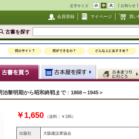
お知らせ
文字サイズ
会員登録
マイページ
買い
古書を探す
明治黎明期から昭和終戦まで : 1868～1945＞
￥1,650
（送料：￥185）
出版社
大阪建設業協会