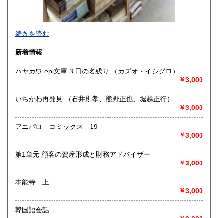
-
続きを読む
沿線名：-
新着情報
最寄駅：-
営業時間：-
ハヤカワ epi文庫 3 日の名残り （カズオ・イシグロ）
定休日：-
￥3,000
書籍の買取について
いちかわ再発見 （石井則孝、熊野正也、堀越正行）
-
￥3,000
アニパロ コミックス 19
取り扱い分野
￥3,000
総記、哲学宗教、歴史、社会科学、自然科学、美術工芸、国
語国文、外国文学、古典籍、近代文献、趣味、外国書、サブ
第1単元 顧客の資産形成と財務アドバイザー
カルチャー、古書一般（その他）
￥3,000
書籍全般
本能寺 上
￥3,000
韓国語会話