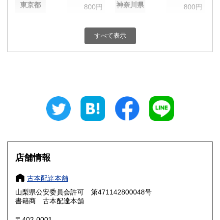
東京都
神奈川県
800円
800円
新潟県
富山県
800円
800円
すべて表示
石川県
福井県
800円
800円
山梨県
長野県
800円
800円
岐阜県
静岡県
800円
800円
愛知県
三重県
800円
800円
滋賀県
京都府
800円
800円
大阪府
兵庫県
800円
800円
店舗情報
奈良県
和歌山県
800円
800円
古本配達本舗
山梨県公安委員会許可 第471142800048号
鳥取県
島根県
800円
800円
書籍商 古本配達本舗
岡山県
広島県
800円
800円
〒402-0001