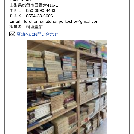
山梨県都留市田野倉416-1
ＴＥＬ：050-3590-4483
山口県
徳島県
800円
800円
ＦＡＸ：0554-23-6606
Email：furuhonhaitatuhonpo.kosho@gmail.com
香川県
愛媛県
800円
800円
担当者：檜垣圭佑
店舗へのお問い合わせ
高知県
福岡県
800円
800円
佐賀県
長崎県
800円
800円
熊本県
大分県
800円
800円
宮崎県
鹿児島県
800円
800円
沖縄県
1,500円