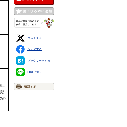
ポストする
シェアする
ブックマークする
LINEで送る
廃止
週明
望の