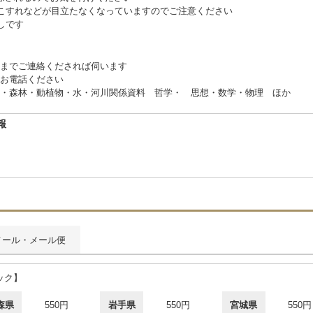
こすれなどが目立たなくなっていますのでご注意ください
しです
までご連絡くだされば伺います
お電話ください
・森林・動植物・水・河川関係資料 哲学・ 思想・数学・物理 ほか
報
5
メール・メール便
ック】
森県
550円
岩手県
550円
宮城県
550円