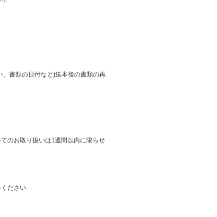
い、書類の日付など)送本後の書類の再
いてのお取り扱いは1週間以内に限らせ
絡ください