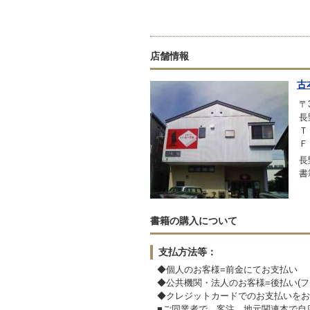
店舗情報
古
〒3
長
Ｔ
Ｆ
長
書
書籍の購入について
支払方法等：
◆個人のお客様=前金にてお支払い
◆公共機関・法人のお客様=後払い(フ
◆クレジットカードでのお支払いをお
■ご同業者で、客注、地元関連本で自