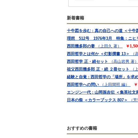
新着書籍
十牛図を歩む : 真の自己への道 ＜十牛
理想 512号 1976年3月 特集：ニヒ
西田幾多郎の妻
（上田久 著）
￥1,5
西田哲学とは何か ＜灯影撰書 13＞
（
西田哲学 正・続セット
（高山岩男 著
祖父西田幾多郎 正・続 ２冊セット
（上
経験と自覚 : 西田哲学の「場所」を求
西田哲学への問い
（上田閑照 編）
￥
エンジン一代 : 山岡孫吉伝 ＜集英社文
日本の祭 ＜カラーブックス 807＞
（芳
おすすめの書籍