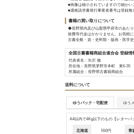
■画像は縮小されていますので細かい
■適格請求書発行事業者番号は登録無
書籍の買い取りについて
◆長野県内及び山梨県甲府市のあたり
旅費等代金はかかりません、お気軽に
古書全般・資・史料類・版画・医学史
全国古書書籍商組合連合会 登録情
代表者名：矢沢 徹
所在地：長野県茅野市本町 東6-3
所属組合：長野県古書籍商組合
送料について
ゆうパック・宅配便
ゆう
A4以内で4Kg以下のもの【レターパ
北海道
550円
青