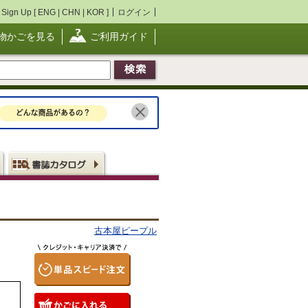
Sign Up [
ENG
|
CHN
|
KOR
]
ログイン
物かごを見る
ご利用ガイド
古本屋ピープル