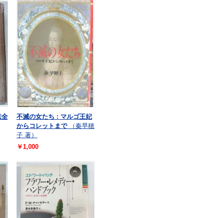
伝全
不滅の女たち : マルゴ王妃
からコレットまで
（秦早穂
子 著）
￥1,000