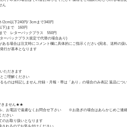
せん
cm以下240円/ 3cmまで340円
下)まで 160円
ズまで レターパックプラス 550円
レターパックプラス規定で代替の場合あり)
がある場合は注文時にコメント欄に具体的にご指示ください(宛名、送料の扱
の発行が基本となります
いただきます
とご理解ください
るものは特記しません,付録・月報・帯は「あり」の場合のみ表記 返品につ
できません★★
ール、お電話で遠慮なくお問合せ下さい ※お急ぎの場合はあらかじめご連
ください
にてのお取り扱いとなります
削除されるのでお気を付けください