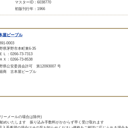
マスターID：6038770
初版刊行年：1966
本屋ピープル
91-0003
野県茅野市本町東6-35
ＥＬ：0266-73-7313
ＡＸ：0266-73-8538
野県公安委員会許可 第12093007 号
籍商 古本屋ピープル
リーメールの場合は除外)
勧めいたします 振り込み手数料がかからず早く受け取れます
店入手希望の場合はその旨お知らせください価格をご相談に応じられる場合