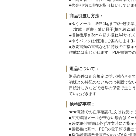
■代金引換は現在お取り扱いしていま
商品引渡し方法：
●ゆうメール 送料1kgまで(梱包後厚さ/2
:文庫・新書・薄い冊子(梱包後2cm以
●梱包後厚さ3cmを超え概ねA4サイ
●ゆうパックは個別にご案内します(
●必要書類の書式などに特段のご指示
作成には応じかねます PDF書類で
返品について：
返品条件は組合規定に従い対応させて
初版との特記のないものは初版でない
日焼けしみなどで通常の保管で生じう
ていただきます
他特記事項：
★★電話での在庫確認/注文はお受け
■注文確認メールが来ない場合はメ
■必要添付書類は必ず注文時にご指示
■領収書は基本、PDFの電子領収書
■発信者電話番号表示のないFAXは