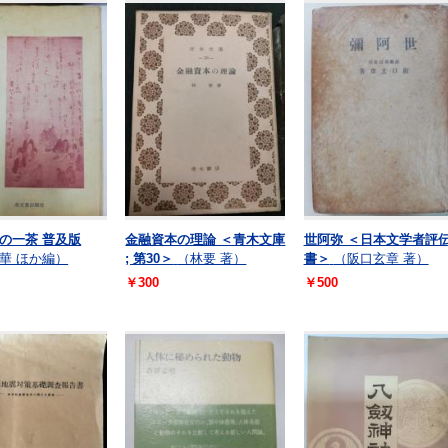
の一茶 普及版
金融資本の理論 ＜青木文庫
世阿弥 ＜日本文学者評
華 ほか編）
; 第30＞
（林要 著）
書＞
（阪口玄章 著）
￥300
￥500