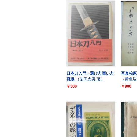
日本刀入門 : 選び方買い方
写真柏原
再版
（柴田光男 著）
（黄色瑞
￥500
￥800