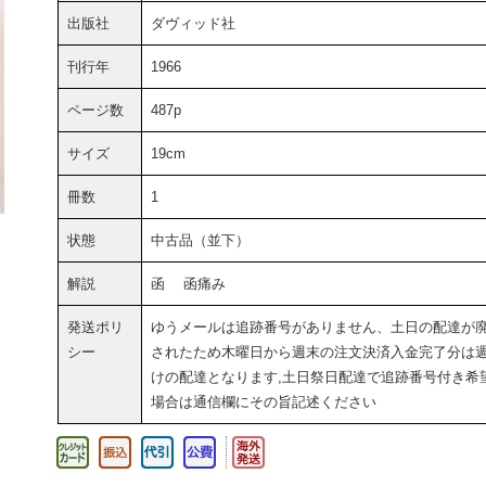
出版社
ダヴィッド社
刊行年
1966
ページ数
487p
サイズ
19cm
冊数
1
状態
中古品（並下）
解説
函 函痛み
発送ポリ
ゆうメールは追跡番号がありません、土日の配達が
シー
されたため木曜日から週末の注文決済入金完了分は
けの配達となります,土日祭日配達で追跡番号付き希
場合は通信欄にその旨記述ください