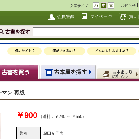
お知らせ
文字サイズ
会員登録
マイページ
買い
古書を探す
ーマン 再版
￥900
（送料：￥240 ～ ￥550）
著者
原田光子著