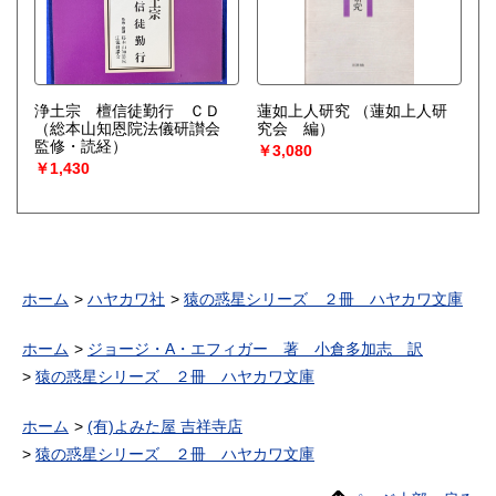
浄土宗 檀信徒勤行 ＣＤ
蓮如上人研究
（蓮如上人研
（総本山知恩院法儀研讃会
究会 編）
監修・読経）
￥3,080
￥1,430
ホーム
ハヤカワ社
猿の惑星シリーズ ２冊 ハヤカワ文庫
ホーム
ジョージ・A・エフィガー 著 小倉多加志 訳
猿の惑星シリーズ ２冊 ハヤカワ文庫
ホーム
(有)よみた屋 吉祥寺店
猿の惑星シリーズ ２冊 ハヤカワ文庫