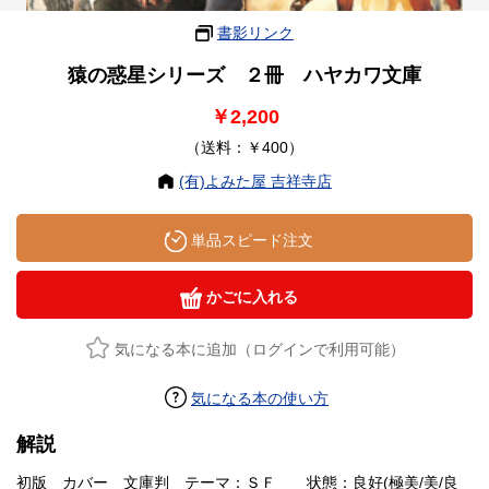
書影リンク
猿の惑星シリーズ ２冊 ハヤカワ文庫
￥2,200
（送料：￥400）
(有)よみた屋 吉祥寺店
単品スピード注文
かごに入れる
気になる本に追加（ログインで利用可能）
気になる本の使い方
解説
初版 カバー 文庫判 テーマ：ＳＦ 状態：良好(極美/美/良