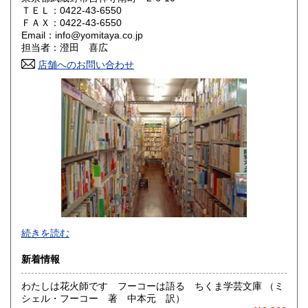
岡山県
広島県
400円
400円
ＴＥＬ：0422-43-6550
ＦＡＸ：0422-43-6550
Email：info@yomitaya.co.jp
山口県
徳島県
400円
400円
担当者：澄田 喜広
香川県
店舗へのお問い合わせ
愛媛県
400円
400円
高知県
福岡県
400円
400円
佐賀県
長崎県
400円
400円
熊本県
大分県
400円
400円
宮崎県
鹿児島県
400円
400円
沖縄県
400円
続きを読む
新着情報
わたしは花火師です フーコーは語る ちくま学芸文庫 （ミ
シェル・フーコー 著 中本元 訳）
おじいさんの本、買います！