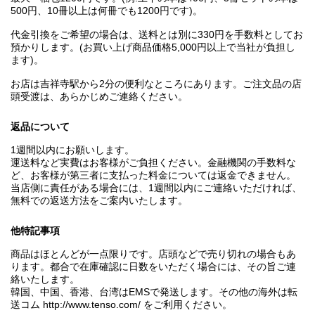
500円、10冊以上は何冊でも1200円です)。
代金引換をご希望の場合は、送料とは別に330円を手数料としてお
預かりします。(お買い上げ商品価格5,000円以上で当社が負担し
ます)。
お店は吉祥寺駅から2分の便利なところにあります。ご注文品の店
頭受渡は、あらかじめご連絡ください。
返品について
1週間以内にお願いします。
運送料など実費はお客様がご負担ください。金融機関の手数料な
ど、お客様が第三者に支払った料金については返金できません。
当店側に責任がある場合には、1週間以内にご連絡いただければ、
無料での返送方法をご案内いたします。
他特記事項
商品はほとんどが一点限りです。店頭などで売り切れの場合もあ
ります。都合で在庫確認に日数をいただく場合には、その旨ご連
絡いたします。
韓国、中国、香港、台湾はEMSで発送します。その他の海外は転
送コム http://www.tenso.com/ をご利用ください。