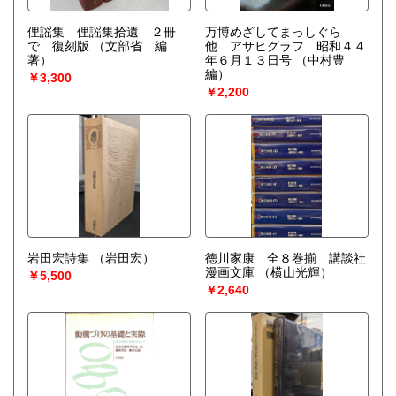
俚謡集 俚謡集拾遺 ２冊
万博めざしてまっしぐら
で 復刻版
（文部省 編
他 アサヒグラフ 昭和４４
著）
年６月１３日号
（中村豊
編）
￥3,300
￥2,200
岩田宏詩集
（岩田宏）
徳川家康 全８巻揃 講談社
漫画文庫
（横山光輝）
￥5,500
￥2,640