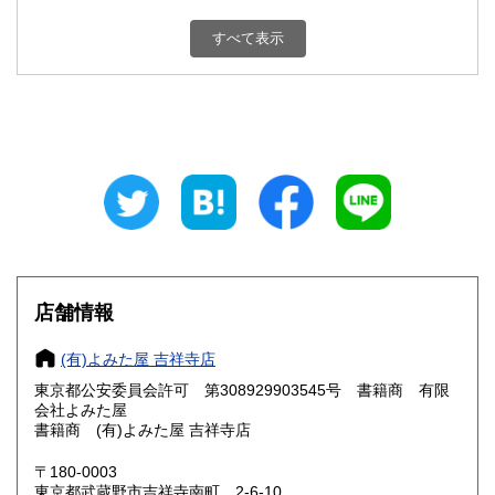
東京都
神奈川県
400円
400円
すべて表示
新潟県
富山県
400円
400円
石川県
福井県
400円
400円
山梨県
長野県
400円
400円
岐阜県
静岡県
400円
400円
愛知県
三重県
400円
400円
店舗情報
滋賀県
京都府
400円
400円
(有)よみた屋 吉祥寺店
大阪府
兵庫県
400円
400円
東京都公安委員会許可 第308929903545号 書籍商 有限
奈良県
和歌山県
会社よみた屋
400円
400円
書籍商 (有)よみた屋 吉祥寺店
鳥取県
島根県
400円
400円
〒180-0003
東京都武蔵野市吉祥寺南町 2-6-10