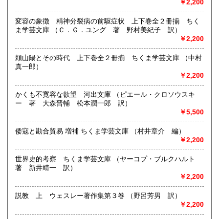
￥2,200
次の世代のために蔵書をお譲りください。全国対応します。
店舗は吉祥寺駅から２分・井の頭通り。「日本の古本屋」に
変容の象徴 精神分裂病の前駆症状 上下巻全２冊揃 ちく
登録しているのは、在庫約８万点の１割ほどです。
ま学芸文庫 （Ｃ．Ｇ．ユング 著 野村美紀子 訳）
￥2,200
沿線名：中央線・井の頭線
最寄駅：吉祥寺駅南口(公園口)徒歩2分
頼山陽とその時代 上下巻全２冊揃 ちくま学芸文庫 （中村
営業時間：午前10時から午後7時まで
真一郎）
定休日：年末年始 (12月31日から1月3日まで)
￥2,200
書籍の買取について
かくも不寛容な欲望 河出文庫 （ピエール・クロソウスキ
当店は総合古書店です。人文系学術書を中心に、芸術、理
ー 著 大森晋輔 松本潤一郎 訳）
工、文学など、あらゆる専門分野の本をあつかいます。現在
￥5,500
ある本をできる限り次の世代へと伝えていくのが書店の使命
だと思っています。貴重な本が、それと気づかれぬまま退蔵
倭寇と勘合貿易 増補 ちくま学芸文庫 （村井章介 編）
されてる例を多数眼にしました。ご自宅に眠っている本をど
￥2,200
うか社会に還元してください。よみた屋がどんなご相談にも
乗ります。
世界史的考察 ちくま学芸文庫 （ヤーコプ・ブルクハルト
著 新井靖一 訳）
取り扱い分野
￥2,200
哲学宗教、歴史、社会科学、自然科学、美術工芸
説教 上 ウェスレー著作集第３巻 （野呂芳男 訳）
￥2,200