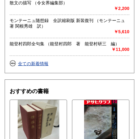
散文の描写 （令女界編集部）
￥2,200
モンテーニュ随想録 全訳縮刷版 新装復刊 （モンテーニュ
著 関根秀雄 訳）
￥5,610
能登村四郎全句集 （能登村四郎 著 能登村研三 編）
￥11,000
全ての新着情報
おすすめの書籍