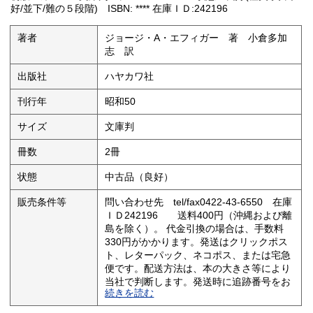
好/並下/難の５段階) ISBN: **** 在庫ＩＤ:242196
著者
ジョージ・A・エフィガー 著 小倉多加
志 訳
出版社
ハヤカワ社
刊行年
昭和50
サイズ
文庫判
冊数
2冊
状態
中古品（良好）
販売条件等
問い合わせ先 tel/fax0422-43-6550 在庫
ＩＤ242196 送料400円（沖縄および離
島を除く）。 代金引換の場合は、手数料
330円がかかります。発送はクリックポス
ト、レターパック、ネコポス、または宅急
便です。配送方法は、本の大きさ等により
当社で判断します。発送時に追跡番号をお
続きを読む
知らせします。