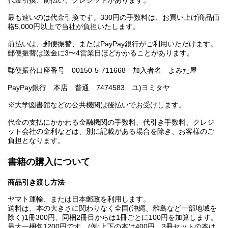
最も速いのは代金引換です。330円の手数料は、お買い上げ商品価
格5,000円以上で当社が負担いたします。
前払いは、郵便振替、またはPayPay銀行がご利用いただけます。
郵便振替は送金に3〜4営業日ほどかかることがあります。
郵便振替口座番号 00150-5-711668 加入者名 よみた屋
PayPay銀行 本店 普通 7474583 ユ)ヨミタヤ
※大学図書館などの公共機関は後払いでお受けします。
代金の支払にかかわる金融機関の手数料、代引き手数料、クレジ
ット会社の金利などは、別に記載がある場合を除き、お客様のご
負担となります。
書籍の購入について
商品引き渡し方法
ヤマト運輸、または日本郵政を利用します。
送料は、本の大きさに関わりなく全国(沖縄、離島など一部地域を
除く)1冊300円、同梱2冊目からは1冊ごとに100円を加算します。
最大一梱包1200円です。(例:上下の本は400円、3冊セットの本は