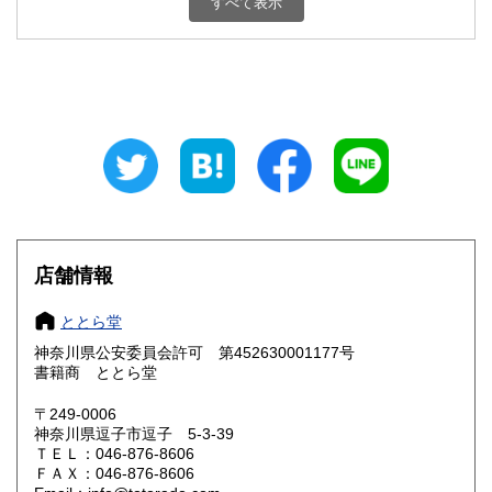
すべて表示
石川県
福井県
600円
600円
山梨県
長野県
600円
600円
岐阜県
静岡県
600円
600円
愛知県
三重県
600円
600円
滋賀県
京都府
600円
600円
大阪府
兵庫県
600円
600円
店舗情報
奈良県
和歌山県
600円
600円
ととら堂
神奈川県公安委員会許可 第452630001177号
鳥取県
島根県
600円
600円
書籍商 ととら堂
岡山県
広島県
600円
600円
〒249-0006
神奈川県逗子市逗子 5-3-39
ＴＥＬ：046-876-8606
山口県
徳島県
600円
600円
ＦＡＸ：046-876-8606