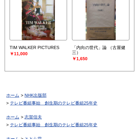
TIM WALKER PICTURES
「内向の世代」論
（古屋健
三）
￥11,000
￥1,650
ホーム
NHK出版部
テレビ番組事始 創生期のテレビ番組25年史
ホーム
志賀信夫
テレビ番組事始 創生期のテレビ番組25年史
ホーム
ととら堂