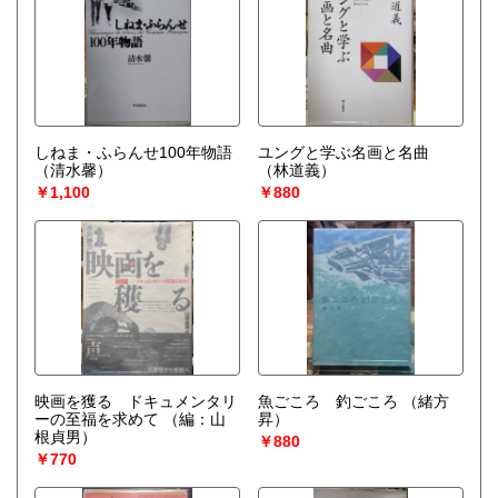
しねま・ふらんせ100年物語
ユングと学ぶ名画と名曲
（清水馨）
（林道義）
￥1,100
￥880
映画を獲る ドキュメンタリ
魚ごころ 釣ごころ
（緒方
ーの至福を求めて
（編：山
昇）
根貞男）
￥880
￥770