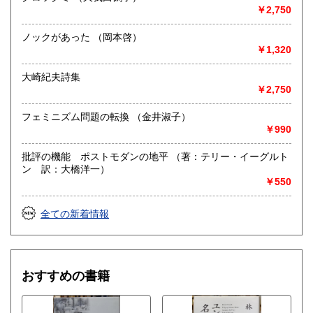
￥2,750
書籍の買取について
店舗にて随時買取しております。
ノックがあった （岡本啓）
ご自宅にお伺いしての買取もしております。予定を合わせて
￥1,320
お伺いしますのでご希望の場合は電話又はメールにてご連絡
下さい。
大崎紀夫詩集
宅配での買取もご相談にのります。電話又はメールにてご連
￥2,750
絡下さい。
メールでのご連絡の場合「件名」の欄に「買取について」等
フェミニズム問題の転換 （金井淑子）
ご入力いただきますようお願い致します。
￥990
取り扱い分野
批評の機能 ポストモダンの地平 （著：テリー・イーグルト
ン 訳：大橋洋一）
歴史、自然科学、美術工芸、趣味、古書一般（その他）
￥550
全ての新着情報
おすすめの書籍