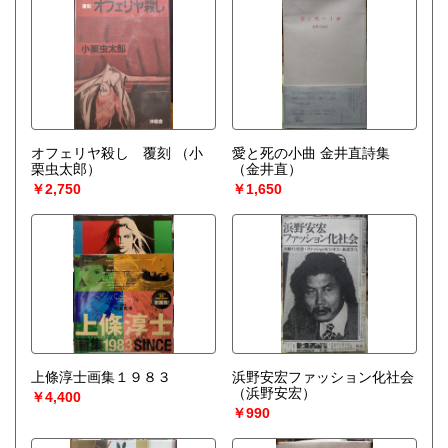
オフェリヤ殺し 覆刻
（小
愛と死の小曲 金井直詩集
栗虫太郎）
（金井直）
￥2,750
￥1,650
上條淳士画集１９８３
浜野安宏ファッション化社会
（浜野安宏）
￥4,400
￥990