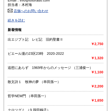
Email：info@totorado.com
香川県
愛媛県
600円
600円
担当者：木村海
店舗へのお問い合わせ
高知県
福岡県
600円
600円
2025~26年度年末年始のご注文は１２月３０日から年明け１
続きを読む
月４日までは受付のみとなります。
佐賀県
長崎県
600円
600円
ご連絡は５日以降となりますので、ご了承下さい。
新着情報
当店は先払いでお願いしております。年末の発送は30日の昼
熊本県
大分県
600円
600円
までとなります。
出エジプト記 レビ記 旧約聖書Ⅱ
￥2,750
登録書籍の中には倉庫にて保管している書籍もございます。
宮崎県
鹿児島県
600円
600円
店頭にてご確認をご希望されるお客様はお手数ですが、ご連
絡を頂きますようよろしくお願い致します。
ピエール瀧の23区23時 2020-2022
沖縄県
600円
￥1,320
当店の書影は状態を示すものではありません。
より詳細の状態の確認をご希望の方はお手数ですが、直接、
追想にあらず 1969年からのメッセージ （三浦俊一）
ご連絡下さい。
￥1,100
なお、「件名」の欄に「問い合わせ」等ご入力いただきます
ようお願い致します。
散文詩１ 牧神の夢 （串田孫一）
info@totorado.com
￥2,200
沿線名：JR横須賀線
哲学NEW門 （串田孫一）
最寄駅：逗子駅
￥1,650
営業時間：11:00〜21:00
定休日：月曜日定休
クロツグミ （久我田鶴子）