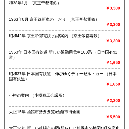
和38年1月 （京王帝都電鉄）
●送料の事前表示が義務化されたことにより、当方の【単品ス
￥3,300
ピード注文(即決注文)】対象以外の商品は、「日本の古本
屋」側が自動的に設定している【300円】の送料が表示され
1963年8月 京王線新車のしおり （京王帝都電鉄）
ておりますが、実際には送料を実費で頂戴いたします。未修
￥3,300
正の在庫に関しては随時、【単品スピード注文】への対応と
送料の入力を進めておりますので、どうぞご了承ください●
昭和42年 京王帝都電鉄 沿線案内 （京王帝都電鉄）
●「日本の古本屋」に登録されているお客様名義とは別名義の
￥3,300
領収書をご希望されているお客様は、【必ず、お振込み/ご決
済前にご連絡ください】。お振込後/ご決済後には、ご希望に
1963年 日本国有鉄道 新しい通勤用電車103系 （日本国有鉄
沿えないことをご了承ください(即決ご注文をお選びの際に
道）
は、ご注文の前後にご連絡ください)●
￥1,650
●御公費でのご購入の場合にも、「日本の古本屋」からのご注
昭和37年 日本国有鉄道 伸びゆくディーゼル・カー （日本
文をお願い申し上げます。なお後払いでの公費ご購入は本体
国有鉄道）
価格3,000円以上からお受けいたします●
￥1,650
●お問い合わせはメールにて受け付けます。お名前、ご住所、
小樽の案内 （小樽商工会議所）
ご連絡先を記載のうえ、お問い合わせください●
￥2,200
●適格請求書発行事業者登録番号T5810818777848●
大正15年 函館市勢要要覧/函館市街全図
沿線名：-
￥5,500
最寄駅：-
営業時間：不定
大正14年 新しい札幌市の図(新らしい札幌市の地図) 町名廃止