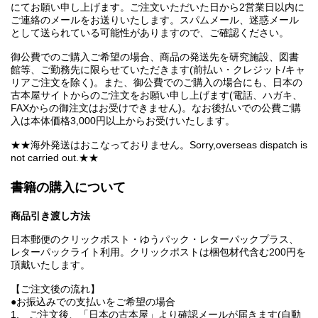
にてお願い申し上げます。ご注文いただいた日から2営業日以内に
ご連絡のメールをお送りいたします。スパムメール、迷惑メール
として送られている可能性がありますので、ご確認ください。
御公費でのご購入ご希望の場合、商品の発送先を研究施設、図書
館等、ご勤務先に限らせていただきます(前払い・クレジット/キャ
リアご注文を除く)。また、御公費でのご購入の場合にも、日本の
古本屋サイトからのご注文をお願い申し上げます(電話、ハガキ、
FAXからの御注文はお受けできません)。なお後払いでの公費ご購
入は本体価格3,000円以上からお受けいたします。
★★海外発送はおこなっておりません。Sorry,overseas dispatch is
not carried out.★★
書籍の購入について
商品引き渡し方法
日本郵便のクリックポスト・ゆうパック・レターパックプラス、
レターパックライト利用。クリックポストは梱包材代含む200円を
頂戴いたします。
【ご注文後の流れ】
●お振込みでの支払いをご希望の場合
1. ご注文後、「日本の古本屋」より確認メールが届きます(自動