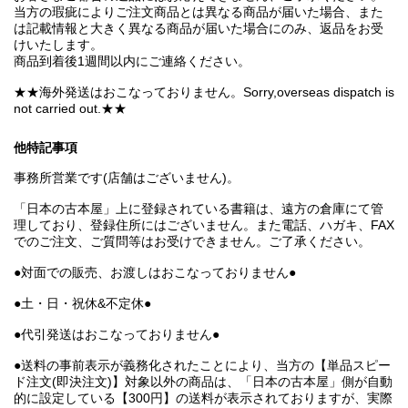
当方の瑕疵によりご注文商品とは異なる商品が届いた場合、また
は記載情報と大きく異なる商品が届いた場合にのみ、返品をお受
けいたします。
商品到着後1週間以内にご連絡ください。
★★海外発送はおこなっておりません。Sorry,overseas dispatch is
not carried out.★★
他特記事項
事務所営業です(店舗はございません)。
「日本の古本屋」上に登録されている書籍は、遠方の倉庫にて管
理しており、登録住所にはございません。また電話、ハガキ、FAX
でのご注文、ご質問等はお受けできません。ご了承ください。
●対面での販売、お渡しはおこなっておりません●
●土・日・祝休&不定休●
●代引発送はおこなっておりません●
●送料の事前表示が義務化されたことにより、当方の【単品スピー
ド注文(即決注文)】対象以外の商品は、「日本の古本屋」側が自動
的に設定している【300円】の送料が表示されておりますが、実際