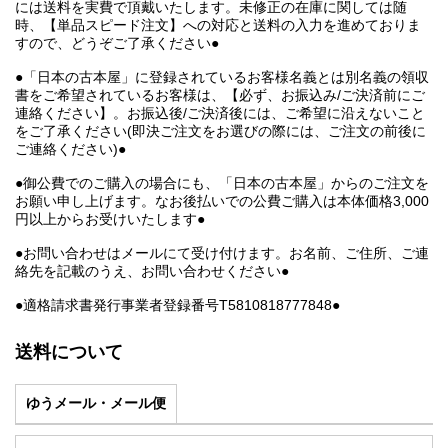
には送料を実費で頂戴いたします。未修正の在庫に関しては随
時、【単品スピード注文】への対応と送料の入力を進めておりま
すので、どうぞご了承ください●
●「日本の古本屋」に登録されているお客様名義とは別名義の領収
書をご希望されているお客様は、【必ず、お振込み/ご決済前にご
連絡ください】。お振込後/ご決済後には、ご希望に沿えないこと
をご了承ください(即決ご注文をお選びの際には、ご注文の前後に
ご連絡ください)●
●御公費でのご購入の場合にも、「日本の古本屋」からのご注文を
お願い申し上げます。なお後払いでの公費ご購入は本体価格3,000
円以上からお受けいたします●
●お問い合わせはメールにて受け付けます。お名前、ご住所、ご連
絡先を記載のうえ、お問い合わせください●
●適格請求書発行事業者登録番号T5810818777848●
送料について
ゆうメール・メール便