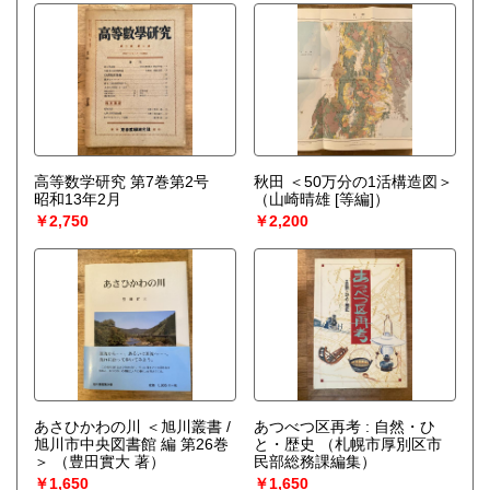
高等数学研究 第7巻第2号
秋田 ＜50万分の1活構造図＞
昭和13年2月
（山崎晴雄 [等編]）
￥2,750
￥2,200
あさひかわの川 ＜旭川叢書 /
あつべつ区再考 : 自然・ひ
旭川市中央図書館 編 第26巻
と・歴史
（札幌市厚別区市
＞
（豊田實大 著）
民部総務課編集）
￥1,650
￥1,650