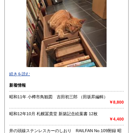
200円
200円
熊本県
大分県
200円
200円
宮崎県
鹿児島県
200円
200円
沖縄県
200円
事務所営業です(店舗はございません)。
続きを読む
「日本の古本屋」上に登録されている書籍は、遠方の倉庫に
新着情報
て管理しており、登録住所にはございません。また電話、ハ
ガキ、FAXでのご注文、ご質問等はお受けできません。ご了
昭和11年 小樽市鳥観図 吉田初三郎 （田坂昇編輯）
承ください。
￥8,800
●対面での販売、お渡しはおこなっておりません●
昭和12年10月 札幌冨貴堂 新築記念絵葉書 12枚
●土・日・祝休&不定休●
￥4,400
●代引発送はおこなっておりません●
井の頭線ステンレスカーのしおり RAILFAN No.109附録 昭