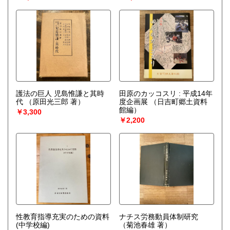
護法の巨人 児島惟謙と其時
田原のカッコスリ : 平成14年
代
（原田光三郎 著）
度企画展
（日吉町郷土資料
館編）
￥3,300
￥2,200
性教育指導充実のための資料
ナチス労務動員体制研究
(中学校編)
（菊池春雄 著）