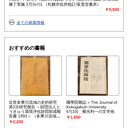
定休日：土日祝休&不定休
條丁実施 2万分の1 （札幌市役所校訂/富貴堂書房）
￥5,500
書籍の買取について
全ての新着情報
-
取り扱い分野
古書一般（その他）
おすすめの書籍
近世多摩川流域の史的研究
國學院雜誌 = The Journal of
第2次研究報告 ＜財団法人と
Kokugakuin University
うきゅう環境浄化財団助成報
67(10) 横光利一の文学他
告書 1993＞
（多摩川流域史
￥1,650
研究会 編）
￥2,200