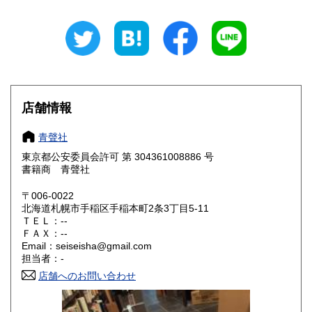
岐阜県
静岡県
200円
200円
愛知県
三重県
200円
200円
滋賀県
京都府
200円
200円
大阪府
兵庫県
200円
200円
店舗情報
奈良県
和歌山県
200円
200円
青聲社
東京都公安委員会許可 第 304361008886 号
鳥取県
島根県
200円
200円
書籍商 青聲社
岡山県
広島県
200円
200円
〒006-0022
北海道札幌市手稲区手稲本町2条3丁目5-11
ＴＥＬ：--
山口県
徳島県
200円
200円
ＦＡＸ：--
Email：seiseisha@gmail.com
香川県
愛媛県
200円
200円
担当者：-
店舗へのお問い合わせ
高知県
福岡県
200円
200円
佐賀県
長崎県