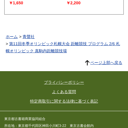
￥1,650
￥2,200
ホーム
青聲社
第11回冬季オリンピック札幌大会 距離競技 プログラム 2/6 札
幌オリンピック 真駒内距離競技場
ページ上部へ戻る
プライバシーポリシー
よくある質問
特定商取引に関する法律に基づく表記
東京都古書籍商業協同組合
所在地：東京都千代田区神田小川町3-22 東京古書会館内