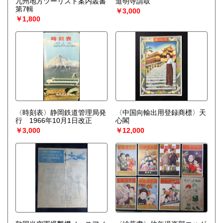
九州地方ツーリスト案内叢書
道明寺請取
第7輯
￥3,000
￥1,800
〈時刻表〉静岡鉄道管理局発
〈中国向輸出用登録商標〉天
行 1966年10月1日改正
心閣
￥3,000
￥12,000