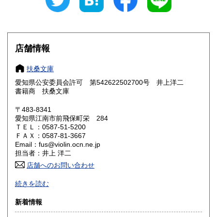
愛知県
三重県
180円
180円
滋賀県
京都府
180円
180円
大阪府
兵庫県
180円
180円
店舗情報
奈良県
和歌山県
180円
180円
扶桑文庫
愛知県公安委員会許可 第542622502700号 井上洋二
鳥取県
島根県
180円
180円
書籍商 扶桑文庫
岡山県
広島県
180円
180円
〒483-8341
愛知県江南市前飛保町栄 284
ＴＥＬ：0587-51-5200
山口県
徳島県
180円
180円
ＦＡＸ：0587-81-3667
Email：fus@violin.ocn.ne.jp
香川県
愛媛県
180円
180円
担当者：井上 洋二
店舗へのお問い合わせ
高知県
福岡県
180円
180円
古文書、古地図、刷り物、一枚もの、絵葉書、鳥瞰図、近代
続きを読む
文献資料等を主体に扱っております。
佐賀県
長崎県
180円
180円
新着情報
沿線名：名鉄犬山線
熊本県
大分県
180円
180円
最寄駅：江南駅下車