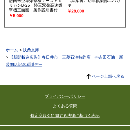
敵国米空軍爆撃機ノースアメ
〈絵葉書〉幼年倶楽部エハガ
リカンB-25 陸軍双発高速爆
キ
撃機三面図 製作説明書付
￥28,000
￥5,000
ホーム
扶桑文庫
【新聞折込広告】春日井市 三菱石油特約店 ㈱吉田石油 新
装開店記念感謝デー
ページ上部へ戻る
プライバシーポリシー
よくある質問
特定商取引に関する法律に基づく表記