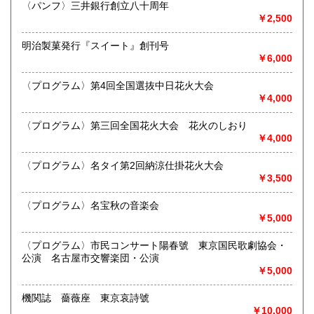
〈パンフ〉三井銀行創立八十周年
営業時間：10:00〜17:00
￥2,500
宮崎県
鹿児島県
定休日：不定休
180円
180円
明治製菓発行『スイート』創刊号
書籍の買取について
沖縄県
180円
￥6,000
買取 買取専用フリーダイヤル 0120-006-229 (担当・
井上)
〈プログラム〉第4回全国選抜中日花火大会
￥4,000
古書買取、古本買取、古書、古本の大量買い取りは大歓迎で
す。
〈プログラム〉第三回全国花火大会 花火のしおり
御整理・御売却はお気軽に当店にご相談ください。
￥4,000
お電話、メール等でご連絡次第、即日に参上いたします。古
書買い取り、古本買い取り、大量大歓迎です。
〈プログラム〉名タイ第2回納涼仕掛花火大会
特に古いもの全般(和本、古文書、紙物チラシ、郷土資料、地
￥3,500
図、宗教、芸能、美術、文学、雑誌等)に力を入れておりま
す。
〈プログラム〉名宝秋の音楽会
又書画骨董品も別部門で取り扱いしておりますので引越し増
￥5,000
改築の際には合わせてご利用ください。
愛知県・岐阜県を中心に近県の方、日時打ち合わせの後、ご
〈プログラム〉市民コンサート陽春號 東京国民歌劇協会・
訪問し、見積もり・買入をさせていただきます。
公演 名古屋市交響楽団・公演
まずはお気軽にご連絡ください。
￥5,000
お品物を送料着払いでお送りいただければ、即日に評価しご
連絡ご送金いたします。
機関誌 薔薇座 東京哀詩號
￥10,000