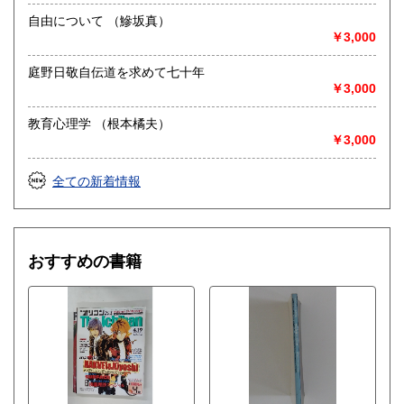
自由について （鰺坂真）
￥3,000
庭野日敬自伝道を求めて七十年
￥3,000
教育心理学 （根本橘夫）
￥3,000
全ての新着情報
おすすめの書籍