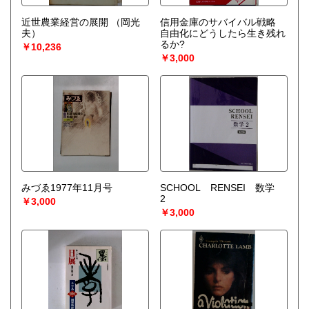
近世農業経営の展開
（岡光
信用金庫のサバイバル戦略
夫）
自由化にどうしたら生き残れ
るか?
￥10,236
￥3,000
みづゑ1977年11月号
SCHOOL RENSEI 数学
2
￥3,000
￥3,000