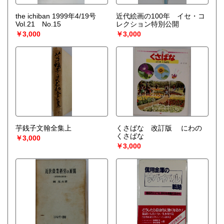
the ichiban 1999年4/19号
近代絵画の100年 イセ・コ
Vol.21 No.15
レクション特別公開
￥3,000
￥3,000
芋銭子文翰全集上
くさばな 改訂版 にわの
くさばな
￥3,000
￥3,000