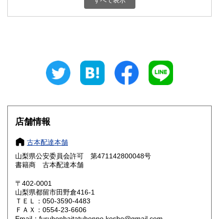
すべて表示
石川県
福井県
800円
800円
山梨県
長野県
800円
800円
岐阜県
静岡県
800円
800円
愛知県
三重県
800円
800円
滋賀県
京都府
800円
800円
大阪府
兵庫県
800円
800円
店舗情報
奈良県
和歌山県
800円
800円
古本配達本舗
山梨県公安委員会許可 第471142800048号
鳥取県
島根県
800円
800円
書籍商 古本配達本舗
岡山県
広島県
800円
800円
〒402-0001
山梨県都留市田野倉416-1
ＴＥＬ：050-3590-4483
山口県
徳島県
800円
800円
ＦＡＸ：0554-23-6606
Email：furuhonhaitatuhonpo.kosho@gmail.com