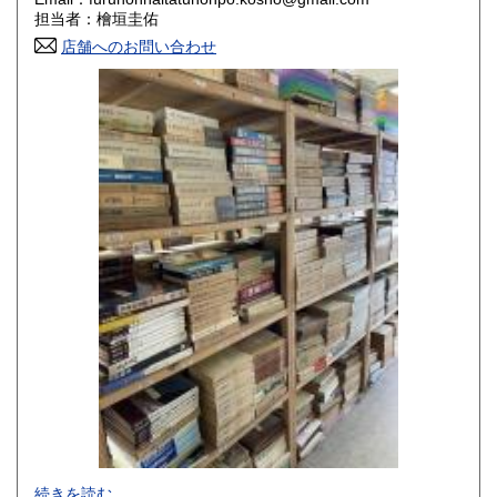
香川県
愛媛県
800円
800円
担当者：檜垣圭佑
店舗へのお問い合わせ
高知県
福岡県
800円
800円
佐賀県
長崎県
800円
800円
熊本県
大分県
800円
800円
宮崎県
鹿児島県
800円
800円
沖縄県
1,500円
-
続きを読む