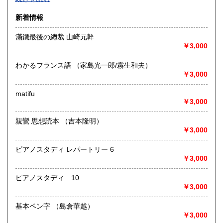
沿線名：-
新着情報
最寄駅：-
営業時間：-
滿鐵最後の總裁 山崎元幹
定休日：-
￥3,000
書籍の買取について
わかるフランス語 （家島光一郎/霧生和夫）
-
￥3,000
matifu
取り扱い分野
￥3,000
総記、哲学宗教、歴史、社会科学、自然科学、美術工芸、国
語国文、外国文学、古典籍、近代文献、趣味、外国書、サブ
親鸞 思想読本 （吉本隆明）
カルチャー、古書一般（その他）
￥3,000
書籍全般
ピアノスタディ レパートリー 6
￥3,000
ピアノスタディ 10
￥3,000
基本ペン字 （島倉華越）
￥3,000