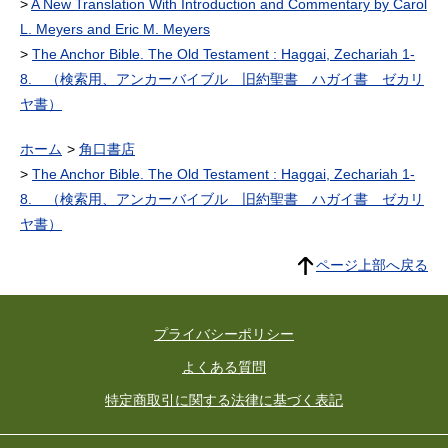
A New Translation With Introduction and Commentary by Carol
L. Meyers and Eric M. Meyers
The Anchor Bible. The Old Testament : Haggai, Zechariah 1-
8. （検索用、アンカーバイブル 旧約聖書 ハガイ書 ゼカリ
ヤ書）
ホーム
角口書店
The Anchor Bible. The Old Testament : Haggai, Zechariah 1-
8. （検索用、アンカーバイブル 旧約聖書 ハガイ書 ゼカリ
ヤ書）
ページ上部へ戻る
プライバシーポリシー
よくある質問
特定商取引に関する法律に基づく表記