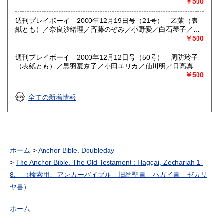
（ピンナップ）／大沢舞子／苺みるく／揚原京子／加藤あい
￥500
／ミレニアムＡＶ女優は誰だ 深田美穂ほか／立木義浩 に
っぽんキキカイカイ・終 銭湯で中島盛男の描く富士山の前
週刊プレイボーイ 2000年12月19日号（21号） 乙葉（表
のヌードモデル嬢／ほか （記事 爆笑問題の「ゆく世紀・く
紙とも）／奈良沙緒理／斉藤のぞみ／小野愛／白石琴子／岡
る世紀」／アントニオ猪木 インタビュー／ロバート・Ｋ・
田りな／最新ＡＶ情報（ひろせまなつ 後藤まみ 林エリカ）／
￥500
レスラー ２０世紀モンスター番付／小笠原道大 インタビ
立木義浩 にっぽんキキカイカイ トレカ 美咲あや ユニ
ュー／松本人志の人生相談 「プレイぼーず」・31／宇野薫
フォームカード／ほか （記事 キムタク結婚宣言記念特集
週刊プレイボーイ 2000年12月12日号（50号） 周防玲子
×佐藤ルミナ 決戦直前インタビュー／宮本浩次（エレファン
「元ヤン娘こそ、お嫁さんに最高」説を追え／田中康夫×島田
（表紙とも）／黒羽夏奈子／小田エリカ／仙川明／日高真弓
トカシマシ） 明日に向かって歩け・25／ほか）
雅彦 世紀末対談／マイク・ベルナルド 豪腕インタビュー
／藤見利央／滝沢ゆう／最新ＡＶ情報（宮澤ゆうな 高見涼 浅
￥500
／松本人志の人生相談 「プレイぼーず」・30／ボノ（Ｕ
見伽揶 北条香理）／立木義浩 にっぽんキキカイカイ チア
２）＆トム・モレロ（レイジ・アゲインスト・ザ・マシー
リーダーをデリバリー チーム・スパーク／ほか （記事 権
全ての新着情報
ン） Ｗインタビュー／宮本浩次（エレファントカシマ
藤博 インタビュー／布袋寅泰 「fetish」リリース＆「新・
シ） 明日に向かって歩け・24／ほか）
仁義なき戦い」出演 インタビュー／松本人志の人生相談
「プレイぼーず」・29／ロバート・ゼメキス 「ホワット・
ライズ・ビニース」 インタビュー／宮本浩次（エレファン
トカシマシ） 明日に向かって歩け・23／ほか）
ホーム
Anchor Bible. Doubleday
The Anchor Bible. The Old Testament : Haggai, Zechariah 1-
8. （検索用、アンカーバイブル 旧約聖書 ハガイ書 ゼカリ
ヤ書）
ホーム