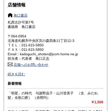
岐阜県
静岡県
600円
600円
店舗情報
愛知県
三重県
600円
600円
角口書店
滋賀県
京都府
札西古許可第7号
600円
600円
書籍商 角口書店
大阪府
兵庫県
600円
600円
〒064-0954
北海道札幌市中央区宮の森四条11丁目12-3
奈良県
和歌山県
600円
600円
ＴＥＬ：011-615-5850
ＦＡＸ：011-615-5850
Email：kadoguchi_shoten@jcom.home.ne.jp
鳥取県
島根県
600円
600円
担当者：代表者 角口正志
岡山県
店舗へのお問い合わせ
広島県
600円
600円
オンライン目録「ふるほん」開設中
続きを読む
山口県
徳島県
美術書、思想、翻訳書から古マンガ・写真集まで
600円
600円
新着情報
沿線名：地下鉄東西線
香川県
愛媛県
600円
600円
最寄駅：西28丁目駅
「明星」の時代 与謝野晶子・山川登美子 （含、みだれ
営業時間：-
高知県
福岡県
髪」全歌口釈） （赤間均）
600円
600円
定休日：日曜日
￥1,500
佐賀県
長崎県
書籍の買取について
600円
600円