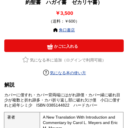
約聖書 ハガイ書 ゼカリヤ書）
￥3,500
（送料：￥600）
角口書店
かごに入れる
気になる本に追加（ログインで利用可能）
気になる本の使い方
解説
カバーに僅すれ・カバー背両端にはがれ跡僅・カバー縁に破れ目
少が複数と折れ跡多・カバ折り返し部に破れ欠け僅 小口に僅す
れと経年シミ少 ISBN 0385144822 ハードカバー
著者
A New Translation With Introduction and
Commentary by Carol L. Meyers and Eric