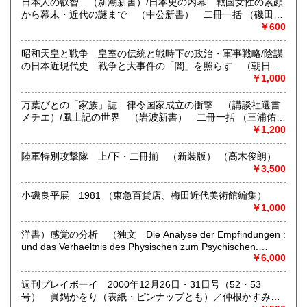
日本人の叡智 （新潮新書）/日本史の内幕 戦国女性の素顔
から幕末・近代の謎まで （中公新書） 二冊一括 （磯田道
-
熊本県
大分県
600円
600円
史×2）
￥600
取り扱い分野
宮崎県
鹿児島県
600円
600円
昭和天皇と戦争 皇室の伝統と戦時下の政治・軍事戦略/陰謀
哲学宗教、社会科学、美術工芸、国語国文、外国文学
の日本近現代史 戦争と大事件の「闇」を照らす （朝日新
書） 二冊一括 （ピーター・ウエッツラー、森山尚美訳 保
沖縄県
￥1,000
600円
阪正康・解説/保阪正康）
万葉びとの「家族」誌 律令国家成立の衝撃 （講談社選書
メチエ）/風土記の世界 （岩波新書） 二冊一括 （三浦佑之
×2）
￥1,200
陸軍特別攻撃隊 上/下・二冊揃 （新装版） （高木俊朗）
￥3,500
小磯良平展 1981 （東急百貨店、梅田近代美術館編集）
￥1,000
洋書）感覚の分析 （独文 Die Analyse der Empfindungen :
und das Verhaeltnis des Physischen zum Psychischen.
Neunte auflage, mit 38 Abbildungen im Text.） （エルンス
￥6,000
ト・マッハ（Dr Ernst Mach）ドイツ語版）
週刊プレイボーイ 2000年12月26日・31日号（52・53
号） 眞鍋かをり（表紙・ピンナップとも）／仲根かすみ