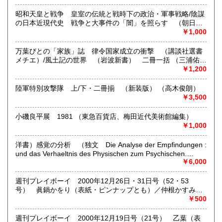
佐賀県
長崎県
書籍の買取について
600円
600円
昭和天皇と戦争 皇室の伝統と戦時下の政治・軍事戦略/陰謀
の日本近現代史 戦争と大事件の「闇」を照らす （朝日新
-
熊本県
大分県
600円
600円
書） 二冊一括 （ピーター・ウエッツラー、森山尚美訳 保
￥1,000
阪正康・解説/保阪正康）
取り扱い分野
宮崎県
鹿児島県
600円
600円
万葉びとの「家族」誌 律令国家成立の衝撃 （講談社選書
哲学宗教、社会科学、美術工芸、国語国文、外国文学
メチエ）/風土記の世界 （岩波新書） 二冊一括 （三浦佑之
×2）
沖縄県
￥1,200
600円
陸軍特別攻撃隊 上/下・二冊揃 （新装版） （高木俊朗）
￥3,500
小磯良平展 1981 （東急百貨店、梅田近代美術館編集）
￥1,000
洋書）感覚の分析 （独文 Die Analyse der Empfindungen :
und das Verhaeltnis des Physischen zum Psychischen.
Neunte auflage, mit 38 Abbildungen im Text.） （エルンス
￥6,000
ト・マッハ（Dr Ernst Mach）ドイツ語版）
週刊プレイボーイ 2000年12月26日・31日号（52・53
号） 眞鍋かをり（表紙・ピンナップとも）／仲根かすみ
（ピンナップ）／大沢舞子／苺みるく／揚原京子／加藤あい
￥500
／ミレニアムＡＶ女優は誰だ 深田美穂ほか／立木義浩 に
っぽんキキカイカイ・終 銭湯で中島盛男の描く富士山の前
週刊プレイボーイ 2000年12月19日号（21号） 乙葉（表