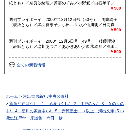
のヌードモデル嬢／ほか （記事 爆笑問題の「ゆく世紀・く
紙とも）／奈良沙緒理／斉藤のぞみ／小野愛／白石琴子／岡
る世紀」／アントニオ猪木 インタビュー／ロバート・Ｋ・
田りな／最新ＡＶ情報（ひろせまなつ 後藤まみ 林エリカ）／
￥500
レスラー ２０世紀モンスター番付／小笠原道大 インタビ
立木義浩 にっぽんキキカイカイ トレカ 美咲あや ユニ
ュー／松本人志の人生相談 「プレイぼーず」・31／宇野薫
フォームカード／ほか （記事 キムタク結婚宣言記念特集
週刊プレイボーイ 2000年12月12日号（50号） 周防玲子
×佐藤ルミナ 決戦直前インタビュー／宮本浩次（エレファン
「元ヤン娘こそ、お嫁さんに最高」説を追え／田中康夫×島田
（表紙とも）／黒羽夏奈子／小田エリカ／仙川明／日高真弓
トカシマシ） 明日に向かって歩け・25／ほか）
雅彦 世紀末対談／マイク・ベルナルド 豪腕インタビュー
／藤見利央／滝沢ゆう／最新ＡＶ情報（宮澤ゆうな 高見涼 浅
￥500
／松本人志の人生相談 「プレイぼーず」・30／ボノ（Ｕ
見伽揶 北条香理）／立木義浩 にっぽんキキカイカイ チア
２）＆トム・モレロ（レイジ・アゲインスト・ザ・マシー
リーダーをデリバリー チーム・スパーク／ほか （記事 権
週刊プレイボーイ 2000年12月5日号（49号） 後藤理沙
ン） Ｗインタビュー／宮本浩次（エレファントカシマ
藤博 インタビュー／布袋寅泰 「fetish」リリース＆「新・
（表紙とも）／瑠川あつこ／あかぎあい／鈴木玲那／浅田り
シ） 明日に向かって歩け・24／ほか）
仁義なき戦い」出演 インタビュー／松本人志の人生相談
ょう／神戸みゆき／佐々木絵美子／小泉キラリ／高嶋陽子／
￥500
「プレイぼーず」・29／ロバート・ゼメキス 「ホワット・
最新ＡＶ情報（深田美穂 椎名真希 福原夏海）／立木義浩 に
ライズ・ビニース」 インタビュー／宮本浩次（エレファン
っぽんキキカイカイ 家電リサイクル法施行前夜／ほか （記
全ての新着情報
トカシマシ） 明日に向かって歩け・23／ほか）
事 松井秀喜ＶＳ大友康平 シーズンオフ恒例対談／本誌・
ツチノコ捜索隊が行く・4／超一流大リーガーが語ったイチロ
ーの可能性／松本人志の人生相談 「プレイぼーず」・28／
カリスマ熟女ＡＶ女優連続インタビュー 菊池えり 鏡麗子 松
山ももか／関口和之×竹中直人 憧れのオヤジ対談／田中むね
よし 連作クルマバカマンガ・2 キャブレターズ／宮本浩次
ホーム
河出書房新社/中央公論社
（エレファントカシマシ） 明日に向かって歩け・22／ほ
鳶魚江戸ばなし 1 泥坊づくし/ 2 江戸の女/ 3 女の世の
か）
中/ 4 徳川の家督争い/ 5 赤穂義士 （以上、河出文庫×5）/
鳶魚江戸学 座談集 六冊一括