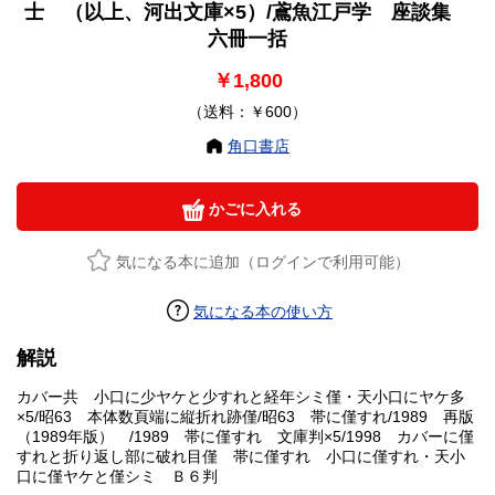
士 （以上、河出文庫×5）/鳶魚江戸学 座談集
六冊一括
￥1,800
（送料：￥600）
角口書店
かごに入れる
気になる本に追加（ログインで利用可能）
気になる本の使い方
解説
カバー共 小口に少ヤケと少すれと経年シミ僅・天小口にヤケ多
×5/昭63 本体数頁端に縦折れ跡僅/昭63 帯に僅すれ/1989 再版
（1989年版） /1989 帯に僅すれ 文庫判×5/1998 カバーに僅
すれと折り返し部に破れ目僅 帯に僅すれ 小口に僅すれ・天小
口に僅ヤケと僅シミ Ｂ６判