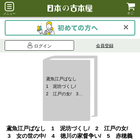
かご
メニュー
会員登録
ログイン
鳶魚江戸ばなし
1 泥坊づくし/
2 江戸の女/ 3
女の世の中/ 4 徳
川の家督争い/ 5
赤穂義士 （以
上、河出文庫×5）/
鳶魚江戸ばなし 1 泥坊づくし/ 2 江戸の女/
鳶魚江戸学 座談
3 女の世の中/ 4 徳川の家督争い/ 5 赤穂義
集 六冊一括