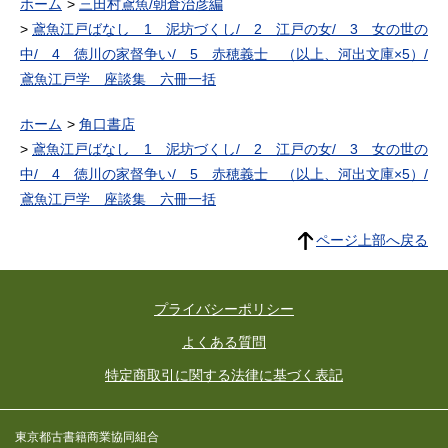
ホーム
三田村鳶魚/朝倉治彦編
鳶魚江戸ばなし 1 泥坊づくし/ 2 江戸の女/ 3 女の世の
中/ 4 徳川の家督争い/ 5 赤穂義士 （以上、河出文庫×5）/
鳶魚江戸学 座談集 六冊一括
ホーム
角口書店
鳶魚江戸ばなし 1 泥坊づくし/ 2 江戸の女/ 3 女の世の
中/ 4 徳川の家督争い/ 5 赤穂義士 （以上、河出文庫×5）/
鳶魚江戸学 座談集 六冊一括
ページ上部へ戻る
プライバシーポリシー
よくある質問
特定商取引に関する法律に基づく表記
東京都古書籍商業協同組合