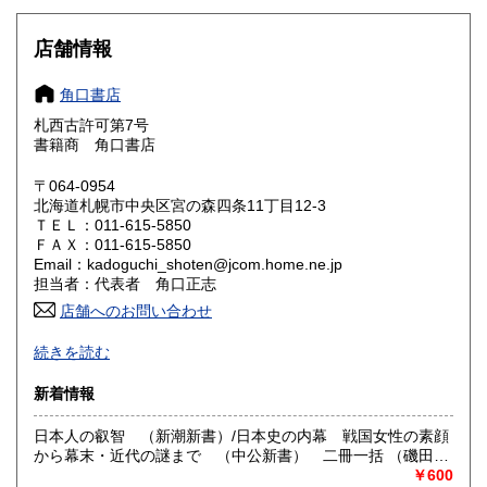
岐阜県
静岡県
600円
600円
店舗情報
愛知県
三重県
600円
600円
角口書店
滋賀県
京都府
札西古許可第7号
600円
600円
書籍商 角口書店
大阪府
兵庫県
600円
600円
〒064-0954
北海道札幌市中央区宮の森四条11丁目12-3
奈良県
和歌山県
600円
600円
ＴＥＬ：011-615-5850
ＦＡＸ：011-615-5850
Email：kadoguchi_shoten@jcom.home.ne.jp
鳥取県
島根県
600円
600円
担当者：代表者 角口正志
岡山県
店舗へのお問い合わせ
広島県
600円
600円
オンライン目録「ふるほん」開設中
続きを読む
山口県
徳島県
美術書、思想、翻訳書から古マンガ・写真集まで
600円
600円
新着情報
沿線名：地下鉄東西線
香川県
愛媛県
600円
600円
最寄駅：西28丁目駅
日本人の叡智 （新潮新書）/日本史の内幕 戦国女性の素顔
営業時間：-
高知県
福岡県
から幕末・近代の謎まで （中公新書） 二冊一括 （磯田道
600円
600円
定休日：日曜日
史×2）
￥600