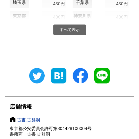
埼玉県
千葉県
430円
430円
東京都
神奈川県
430円
430円
新潟県
富山県
すべて表示
430円
430円
石川県
福井県
430円
430円
山梨県
長野県
430円
430円
岐阜県
静岡県
430円
430円
愛知県
三重県
430円
430円
滋賀県
京都府
430円
430円
店舗情報
大阪府
兵庫県
430円
430円
古書 古群洞
奈良県
和歌山県
430円
430円
東京都公安委員会許可第304428100004号
書籍商 古書 古群洞
鳥取県
島根県
430円
430円