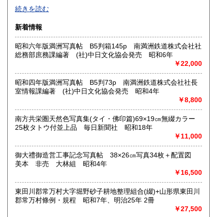
2026年で創業45年目になります。
続きを読む
In 2026, we will have been in business for 45 years.
新着情報
沿線名：(無店舗)
昭和六年版満洲写真帖 B5判箱145p 南満洲鉄道株式会社社
最寄駅：(無店舗)
総務部庶務課編著 (社)中日文化協会発売 昭和6年
営業時間：10:00〜18:00
￥22,000
定休日：(無店舗)
書籍の買取について
昭和四年版満洲写真帖 B5判73p 南満洲鉄道株式会社社長
室情報課編著 (社)中日文化協会発売 昭和4年
内容によります。
￥8,800
南方共栄圏天然色写真集(タイ・佛印篇)69×19㎝無綴カラー
取り扱い分野
25枚タトウ付並上品 毎日新聞社 昭和18年
古典籍、近代文献、趣味、サブカルチャー、古書一般（その
￥11,000
他）
和本・開拓/植民資料・戦時資料・文学一般・詩歌句集・児童
御大禮御造営工事記念写真帖 38×26㎝写真34枚＋配置図
書 ・児童資料・芸能/サブカル・広告資料・ポスター・版画/
美本 非売 大林組 昭和4年
刷り物 ・絵葉書・双六・地図/鳥瞰図
￥16,500
東田川郡常万村大字堀野砂子耕地整理組合(綴)+山形県東田川
郡常万村條例・規程 昭和7年、明治25年 2冊
￥27,500