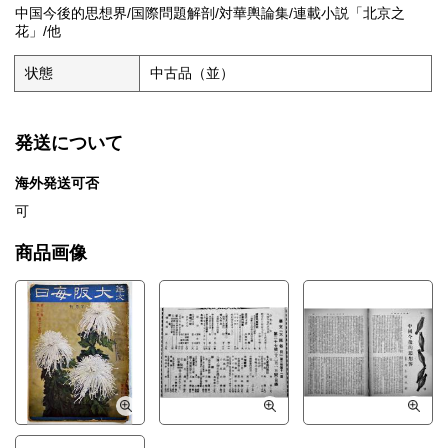
中国今後的思想界/国際問題解剖/対華輿論集/連載小説「北京之
花」/他
状態
中古品（並）
発送について
海外発送可否
可
商品画像