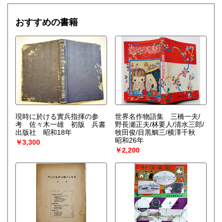
おすすめの書籍
現時に於ける實兵指揮の参
世界名作物語集 三橋一夫/
考 佐々木一雄 初版 兵書
野長瀬正夫/林要人/清水三郎/
出版社 昭和18年
牧田俊/目黒鯛三/横澤千秋
昭和26年
￥3,300
￥2,200