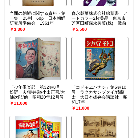
当面の朝鮮に関する資料・第
森永製菓株式会社絵葉書 ア
一集 B5判 68p 日本朝鮮
ートカラー2枚美品 東京市
研究所準備会 1961年
芝区田町森永製菓(株) 戦前
￥3,300
￥5,500
「少年倶楽部」第32巻8号
「コドモヱバナシ」第5巻10
松野一夫/壺井栄/小出正吾/大
号 ラクカサンブタイ/俵藤
佛次郎/他 昭和20年12月号
太 大日本雄弁会講談社 昭
和17年
￥11,000
￥11,000