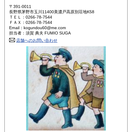
〒391-0011
岡山県
広島県
430円
430円
長野県茅野市玉川11400美濃戸高原別荘地K58
ＴＥＬ：0266-78-7544
ＦＡＸ：0266-78-7544
山口県
徳島県
430円
430円
Email：kogundou60@me.com
担当者：須賀 典夫 FUMIO SUGA
香川県
愛媛県
430円
430円
店舗へのお問い合わせ
高知県
福岡県
430円
430円
佐賀県
長崎県
430円
430円
熊本県
大分県
430円
430円
宮崎県
鹿児島県
430円
430円
沖縄県
430円