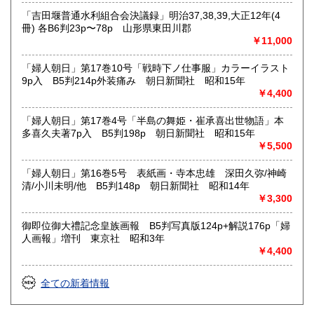
「吉田堰普通水利組合会決議録」明治37,38,39,大正12年(4
冊) 各B6判23p〜78p 山形県東田川郡
￥11,000
「婦人朝日」第17巻10号「戦時下ノ仕事服」カラーイラスト
9p入 B5判214p外装痛み 朝日新聞社 昭和15年
￥4,400
「婦人朝日」第17巻4号「半島の舞姫・崔承喜出世物語」本
多喜久夫著7p入 B5判198p 朝日新聞社 昭和15年
￥5,500
「婦人朝日」第16巻5号 表紙画・寺本忠雄 深田久弥/神崎
清/小川未明/他 B5判148p 朝日新聞社 昭和14年
￥3,300
御即位御大禮記念皇族画報 B5判写真版124p+解説176p「婦
人画報」増刊 東京社 昭和3年
￥4,400
全ての新着情報