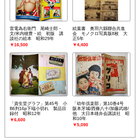
雷電為右衛門 尾崎士郎・
絵葉書 奥羽六縣聯合共進
文/米内穂豊・絵 初版 講
会 モノクロ写真版8枚 大
談社の絵本 昭和29年
正5年
￥16,500
￥4,400
「資生堂グラフ」第45号 小
「幼年倶楽部」第10巻4号
B6判16p下端小切れ 製品目
阪本牙城/西條八十/加藤武雄/
録付 昭和12年
他 大日本雄弁会講談社 昭
和10年
￥6,600
￥5,090