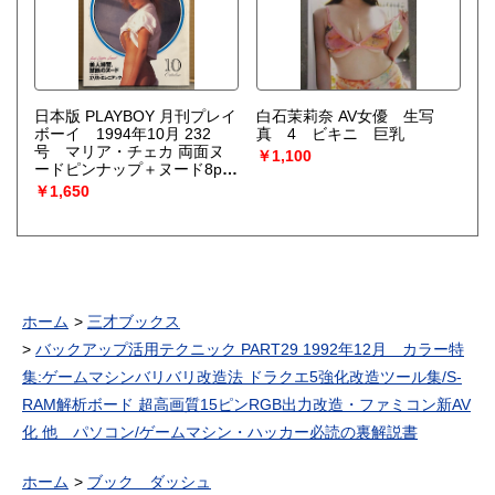
日本版 PLAYBOY 月刊プレイ
白石茉莉奈 AV女優 生写
ボーイ 1994年10月 232
真 4 ビキニ 巨乳
号 マリア・チェカ 両面ヌ
￥1,100
ードピンナップ＋ヌード8p/
エリカ・エレニアック ヌー
￥1,650
ド10p/ポール・ニューマン
インタビュー8p/ソフィア・
ローレン/オリビア・デ・ベ
ラルディニス セクシーピン
ナップアート/ニューヨーク
美人婦警 キャロル・シャー
ヤ ヌード5p 他
ホーム
三才ブックス
バックアップ活用テクニック PART29 1992年12月 カラー特
集:ゲームマシンバリバリ改造法 ドラクエ5強化改造ツール集/S-
RAM解析ボード 超高画質15ピンRGB出力改造・ファミコン新AV
化 他 パソコン/ゲームマシン・ハッカー必読の裏解説書
ホーム
ブック ダッシュ