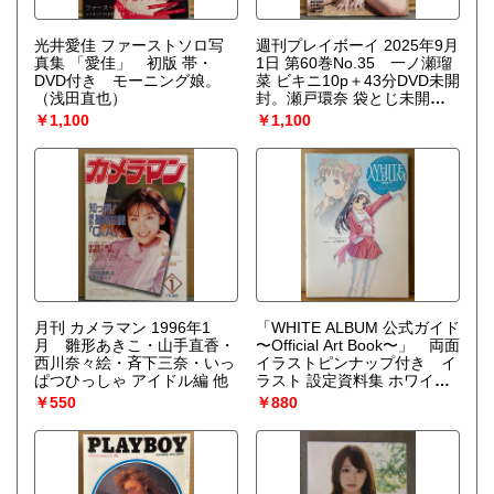
光井愛佳 ファーストソロ写
週刊プレイボーイ 2025年9月
真集 「愛佳」 初版 帯・
1日 第60巻No.35 一ノ瀬瑠
DVD付き モーニング娘。
菜 ビキニ10p＋43分DVD未開
（浅田直也）
封。瀬戸環奈 袋とじ未開
封。福井梨莉華 ビキニ10p・
￥1,100
￥1,100
逢田珠里依 ビキニ8p・木村
夢叶 ビキニ7p・小日向優花
ビキニ7p・峰島こまき ビキ
ニ6p 他
月刊 カメラマン 1996年1
「WHITE ALBUM 公式ガイド
月 雛形あきこ・山手直香・
〜Official Art Book〜」 両面
西川奈々絵・斉下三奈・いっ
イラストピンナップ付き イ
ぱつひっしゃ アイドル編 他
ラスト 設定資料集 ホワイト
アルバム
￥550
￥880