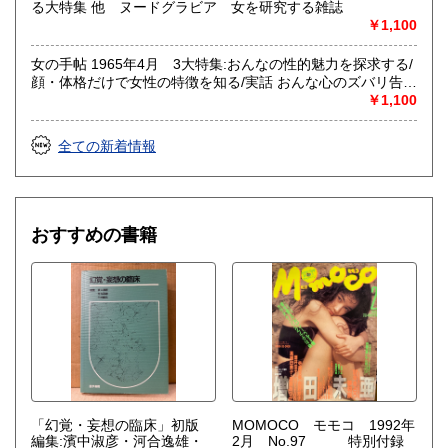
る大特集 他 ヌードグラビア 女を研究する雑誌
￥1,100
女の手帖 1965年4月 3大特集:おんなの性的魅力を探求する/
顔・体格だけで女性の特徴を知る/実話 おんな心のズバリ告白
集 女を研究する雑誌
￥1,100
全ての新着情報
おすすめの書籍
「幻覚・妄想の臨床」初版
MOMOCO モモコ 1992年
編集:濱中淑彦・河合逸雄・
2月 No.97 特別付録