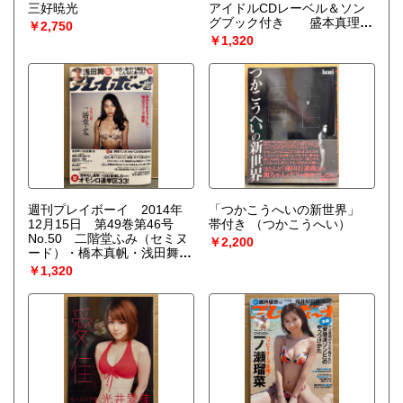
三好暁光
アイドルCDレーベル＆ソン
グブック付き 盛本真理
￥2,750
子・斉藤由貴×中山忍 対談・
￥1,320
西野妙子・寺尾友美・
Cotton・鏑木美砂・高橋由美
子・河田純子・新島弥生・中
江有里・宍戸留美・井上麻
美・こんぺいとう・瀬能あづ
さ・坂井法子 他
週刊プレイボーイ 2014年
「つかこうへいの新世界」
12月15日 第49巻第46号
帯付き
（つかこうへい）
No.50 二階堂ふみ（セミヌ
￥2,200
ード）・橋本真帆・浅田舞
（ビキニ）・柳ゆり菜・朝比
￥1,320
奈彩・春輝・高橋胡桃・紗倉
まな・二宮沙樹・杏さゆり
他