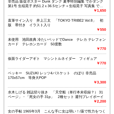
非売品 販促ポスター Dunk ダンク 夏季特別編集 でかダンク
どんなジャンルでも買取することができます。
第1号 生稲晃子 約51.2ｘ36.5センチ＋生稲晃子 写真集 でか
東京近郊出張買取していますのでお気軽にご相談ください。
ダンク
￥1,650
沿線名：地下鉄(三田線、新宿線、半蔵門線) JR(中央・総武
直筆サイン入り 井上三太 「TOKYO TRIBE2 Vol.8」 初
線)
版 帯付き イラスト入り
最寄駅：神保町駅 御茶ノ水駅
￥550
営業時間：12:00-20:00
定休日：なし 年末は30日午後5時に閉店、年始は3日正午よ
未使用 池田政典 冷たいベッドでDance テレカ テレフォン
り開店します
カード テレホンカード 50度数
￥770
書籍の買取について
仮面ライダーアギト マシントルネイダー フィギュア
メール web@bookdash.net または専用ページでお問い合
￥770
わせください。
お電話 03-3219-5991でも受け付けております。
ベッキー SUZUKI レッツ4バスケット のぼり 非売品
お取引内容は、ご依頼されたあとの返信メールに、さらに詳
170x57cm 等身大POP
しく説明した文章をお付けしております。ご安心ください。
￥3,300
水木しげる 雑誌切り抜き 「天空船（単行本未収録？） 31
取り扱い分野
ページ」・「死女の手 31p」 2種セット 週刊プレイボーイ
趣味、サブカルチャー、古書一般（その他）
￥2,200
女優・アイドル・グラビア・アダルトや映画・マンガ等
女の手帖 1965年3月 こんな手に女は弱い！/薬で性力をつく