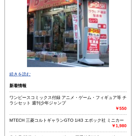
熊本県
大分県
600円
600円
宮崎県
鹿児島県
600円
600円
沖縄県
600円
新旧女優・アイドルのグラビア、なつかしの本
続きを読む
映画・特撮、ゲーム・アニメ古漫画などの趣味本は当店にお
まかせください。
新着情報
お取り扱いは、趣味のものすべてにわたります。
ワンピースコミックス付録 アニメ・ゲーム・フィギュア等 チ
グラビアアイドル雑誌(キャンディーズなどの昔の女優・アイ
ラシセット 週刊少年ジャンプ
ドルも歓迎)
￥550
写真集・イメージビデオ(DVD)、雑誌(成人問わず)
古マンガ・アニメロマンアルバム系、イラスト集、
美少女ゲーム、プレミアゲーム、攻略本・設定資料集
MTECH 三菱コルトギャランGTO 1/43 エポック社 ミニカー
映画パンフレット、プレミアトイ、音楽
￥1,980
CD・ビデオ・DVD・LD