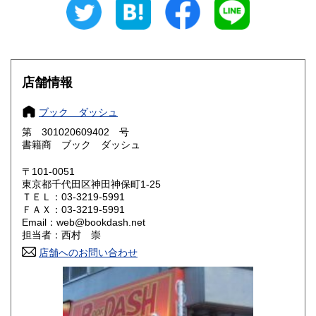
600円
600円
愛知県
三重県
600円
600円
滋賀県
京都府
600円
600円
店舗情報
大阪府
兵庫県
600円
600円
ブック ダッシュ
奈良県
和歌山県
600円
600円
第 301020609402 号
書籍商 ブック ダッシュ
鳥取県
島根県
600円
600円
〒101-0051
岡山県
広島県
600円
600円
東京都千代田区神田神保町1-25
ＴＥＬ：03-3219-5991
ＦＡＸ：03-3219-5991
山口県
徳島県
600円
600円
Email：web@bookdash.net
担当者：西村 崇
香川県
愛媛県
600円
600円
店舗へのお問い合わせ
高知県
福岡県
600円
600円
佐賀県
長崎県
600円
600円