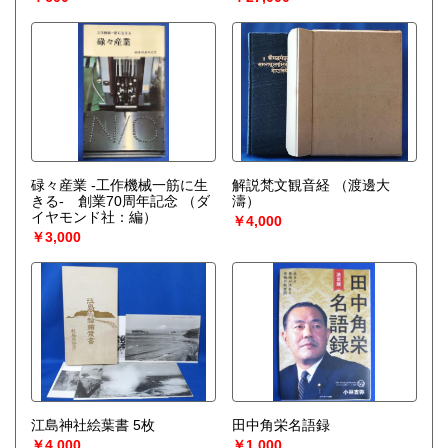
碌々産業 ‐工作機械一筋に生
解説梵文観音経
（渡邊大
きる‐ 創業70周年記念
（ダ
濤）
イヤモンド社：編）
￥4,000
￥3,000
江島神社絵葉書 5枚
田中角栄名語録
￥4,000
￥1,000