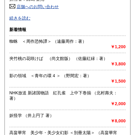
高知県
福岡県
185円
185円
店舗へのお問い合わせ
良書・古書とサブカルチャーの陰と陽。国史・軍事・宗教・
佐賀県
長崎県
185円
185円
続きを読む
文芸・芸能・美術・工芸・趣味書より、CD・DVD・古書漫
画・同人誌・トレカ・おもちゃ…。明治・大正・昭和と平成
熊本県
大分県
新着情報
185円
185円
の新旧書籍とおもちゃ混在乱舞のちらし寿司書店。江戸のト
ッピングもあります。
蜘蛛 ＜周作恐怖譚＞ （遠藤周作：著）
宮崎県
鹿児島県
185円
185円
￥1,200
沿線名：東海道線
最寄駅：茅ヶ崎駅
沖縄県
185円
夾竹桃の花咲けば （尚文館版） （佐藤紅緑：著）
営業時間：平日・祝日:9:00～15:00 土日:休日【※7月23日
￥3,800
(木)は臨時休業日とさせて頂きます。 ご不便をお掛けいたし
まして誠に申し訳ございません。】
定休日：土曜日・日曜日
影の領域 ＜青年の環 4 ＞ （野間宏：著）
￥1,500
書籍の買取について
NHK放送 新諸国物語 紅孔雀 上中下巻揃 （北村壽夫：
-
著）
￥2,000
取り扱い分野
妖怪学 （井上円了 著）
哲学宗教、歴史、美術工芸、趣味、サブカルチャー
￥8,000
高畠華宵 美少年・美少女幻影 ＜別冊太陽＞ （高畠華宵