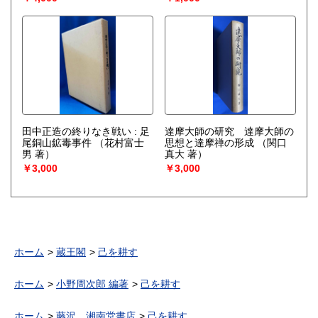
田中正造の終りなき戦い : 足
達摩大師の研究 達摩大師の
尾銅山鉱毒事件
（花村富士
思想と達摩禅の形成
（関口
男 著）
真大 著）
￥3,000
￥3,000
ホーム
蔵王閣
己を耕す
ホーム
小野周次郎 編著
己を耕す
ホーム
藤沢 湘南堂書店
己を耕す