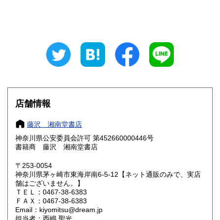
山梨県
長野県
185円
185円
岐阜県
静岡県
185円
185円
愛知県
三重県
185円
185円
滋賀県
京都府
185円
185円
大阪府
兵庫県
185円
185円
店舗情報
奈良県
和歌山県
185円
185円
藤沢 湘南堂書店
神奈川県公安委員会許可 第452660000446号
鳥取県
島根県
185円
185円
書籍商 藤沢 湘南堂書店
岡山県
広島県
185円
185円
〒253-0054
神奈川県茅ヶ崎市東海岸南6-5-12【ネット通販のみで、実店
舗はございません。】
山口県
徳島県
185円
185円
ＴＥＬ：0467-38-6383
ＦＡＸ：0467-38-6383
香川県
愛媛県
185円
185円
Email：kiyomitsu@dream.jp
担当者：西嶋 聖光