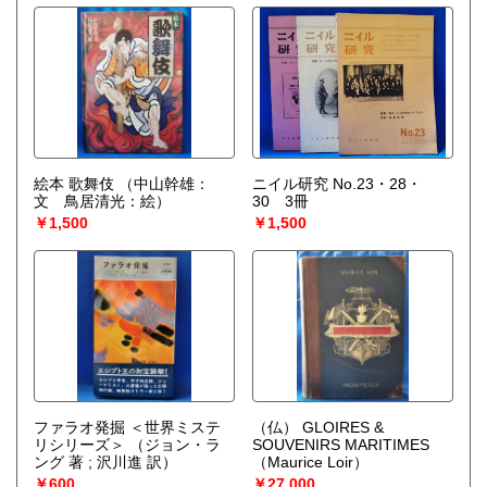
絵本 歌舞伎
（中山幹雄：
ニイル研究 No.23・28・
文 鳥居清光：絵）
30 3冊
￥1,500
￥1,500
ファラオ発掘 ＜世界ミステ
（仏） GLOIRES &
リシリーズ＞
（ジョン・ラ
SOUVENIRS MARITIMES
ング 著 ; 沢川進 訳）
（Maurice Loir）
￥600
￥27,000