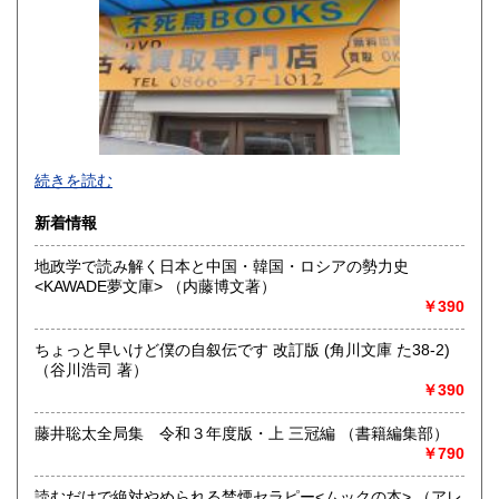
香川県
愛媛県
300円
300円
高知県
福岡県
300円
300円
佐賀県
長崎県
300円
300円
不死鳥BOOKSでは、書籍だけでなくCD、DVD、レコード、
熊本県
大分県
300円
300円
続きを読む
ゲーム、おもちゃ、骨董品まであらゆるものの買い取りがで
きます。店主が、日本全国買取にお伺いいたします。お気軽
宮崎県
鹿児島県
新着情報
300円
300円
にお問い合わせください。出張費は、無料です。
地政学で読み解く日本と中国・韓国・ロシアの勢力史
沖縄県
300円
沿線名：伯備線・桃太郎線(吉備線)
<KAWADE夢文庫> （内藤博文著）
最寄駅：総社駅
￥390
営業時間：9時から17時
定休日：年中無休
ちょっと早いけど僕の自叙伝です 改訂版 (角川文庫 た38-2)
（谷川浩司 著）
書籍の買取について
￥390
不死鳥BOOKSでは、書籍だけでなくCD、DVD、レコード、
ゲーム、おもちゃ、骨董品まであらゆるものの買い取りがで
藤井聡太全局集 令和３年度版・上 三冠編 （書籍編集部）
きます。店主が、日本全国買取にお伺いいたします。お気軽
￥790
にお問い合わせください。出張費は、無料です。
読むだけで絶対やめられる禁煙セラピー<ムックの本> （アレ