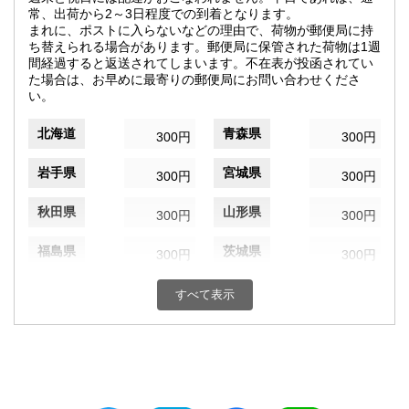
常、出荷から2～3日程度での到着となります。
まれに、ポストに入らないなどの理由で、荷物が郵便局に持
ち替えられる場合があります。郵便局に保管された荷物は1週
間経過すると返送されてしまいます。不在表が投函されてい
た場合は、お早めに最寄りの郵便局にお問い合わせくださ
い。
北海道
青森県
300円
300円
岩手県
宮城県
300円
300円
秋田県
山形県
300円
300円
福島県
茨城県
300円
300円
栃木県
群馬県
300円
300円
すべて表示
埼玉県
千葉県
300円
300円
東京都
神奈川県
300円
300円
新潟県
富山県