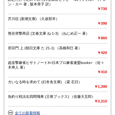
ン・カー 著 ; 阪本章子 訳）
取り扱い分野
￥730
哲学宗教、歴史、社会科学、自然科学、美術工芸、趣味、外
国書、サブカルチャー、古書一般（その他）
芥川症 (新潮文庫) （久坂部羊）
オールジャンル
￥390
熊谷突撃商店 (文春文庫 ね 1-3) （ねじめ正一 著）
￥860
邪宗門 上 (朝日文庫 た 21-1) （高橋和巳 著）
￥420
超攻撃麻雀ヒサトノートX<日本プロ麻雀連盟books> （佐々
木寿人 著）
￥410
大いなる時を求めて (幻冬舎文庫) （梁 石日）
￥1,390
魚釣り戦法右四間飛車 (王将ブックス) （佐藤大五郎）
￥3,310
全ての新着情報