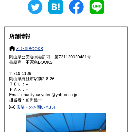
300円
300円
石川県
福井県
300円
300円
山梨県
長野県
300円
300円
店舗情報
岐阜県
静岡県
300円
300円
不死鳥BOOKS
愛知県
三重県
300円
300円
岡山県公安委員会許可 第721120020481号
書籍商 不死鳥BOOKS
滋賀県
京都府
300円
300円
〒719-1136
大阪府
兵庫県
300円
300円
岡山県総社市駅前2-8-26
ＴＥＬ：--
奈良県
和歌山県
ＦＡＸ：--
300円
300円
Email：husityousyoten@yahoo.co.jp
担当者：前田浩一
鳥取県
島根県
300円
300円
店舗へのお問い合わせ
岡山県
広島県
300円
300円
山口県
徳島県
300円
300円