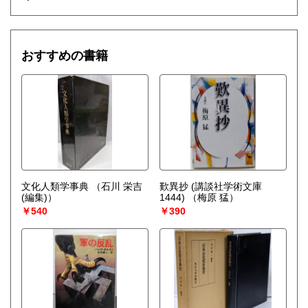
おすすめの書籍
文化人類学事典
（石川 栄吉
歎異抄 (講談社学術文庫
(編集)）
1444)
（梅原 猛）
￥540
￥390