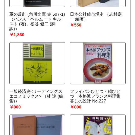
軍の反乱 (角川文庫 赤 597-1)
日本公社債市場史
（志村嘉
（ハンス・ヘルムート キル
一 編著）
スト (著)、松谷 健二 (翻
￥550
訳)）
￥1,860
一般経済史<リーディングス
フライパンひとつ・鍋ひと
エコノミックス>
（林 達 (編
つ 本格派フランス料理集
集)）
暮しの設計 No.227
￥800
￥800