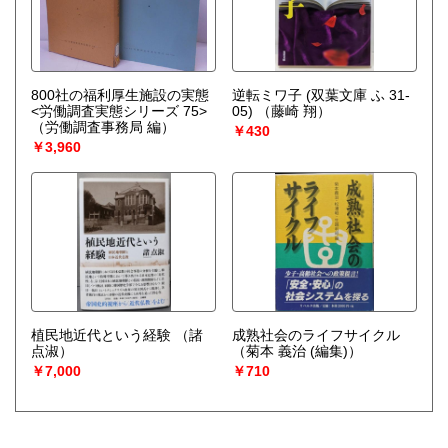
800社の福利厚生施設の実態
逆転ミワ子 (双葉文庫 ふ 31-
<労働調査実態シリーズ 75>
05)
（藤崎 翔）
（労働調査事務局 編）
￥430
￥3,960
植民地近代という経験
（諸
成熟社会のライフサイクル
点淑）
（菊本 義治 (編集)）
￥7,000
￥710