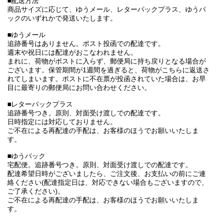
■配送方法
商品サイズに応じて、ゆうメール、レターパックプラス、ゆうパ
ックのいずれかで発送いたします。
■ゆうメール
追跡番号はありません。ポスト投函での配達です。
週末や祝日には配達がおこなわれません。
まれに、荷物がポストに入らず、郵便局に持ち戻りとなる場合が
ございます。保管期間が1週間を過ぎると、荷物がこちらに返送さ
れてしまいます。ポストに不在票が投函されていた場合は、お早
目に最寄りの郵便局にお問い合わせください。
■レターパックプラス
追跡番号つき。原則、対面受け渡しでの配達です。
日時指定には対応しておりません。
ご不在による再配達の手配は、お客様のほうでお願いいたしま
す。
■ゆうパック
宅配便。追跡番号つき。原則、対面受け渡しでの配達です。
配達希望日時がございましたら、ご注文後、お支払いの前にご連
絡ください(配達指定日は、対応できない場合もございますので、
ご了承ください)。
ご不在による再配達の手配は、お客様のほうでお願いいたしま
す。