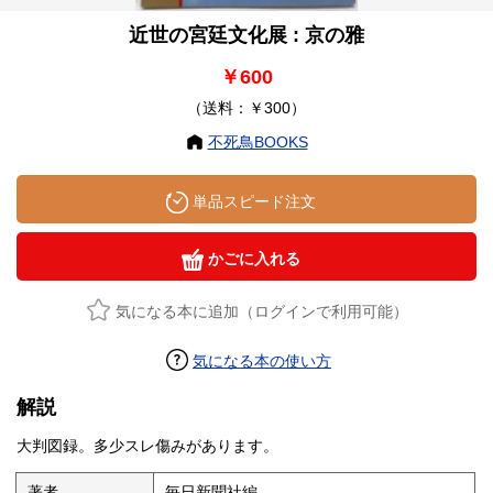
近世の宮廷文化展 : 京の雅
￥600
（送料：￥300）
不死鳥BOOKS
単品スピード注文
かごに入れる
気になる本に追加（ログインで利用可能）
気になる本の使い方
解説
大判図録。多少スレ傷みがあります。
著者
毎日新聞社編