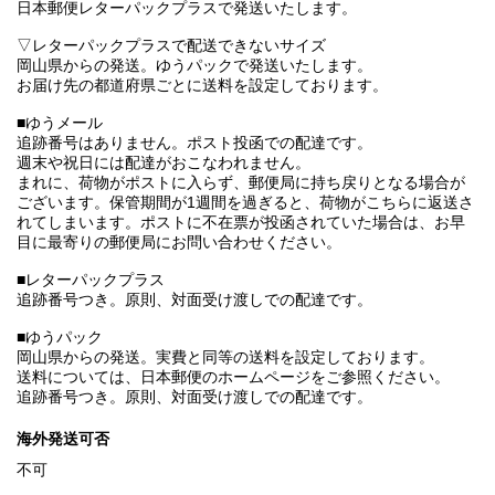
日本郵便レターパックプラスで発送いたします。
▽レターパックプラスで配送できないサイズ
岡山県からの発送。ゆうパックで発送いたします。
お届け先の都道府県ごとに送料を設定しております。
■ゆうメール
追跡番号はありません。ポスト投函での配達です。
週末や祝日には配達がおこなわれません。
まれに、荷物がポストに入らず、郵便局に持ち戻りとなる場合が
ございます。保管期間が1週間を過ぎると、荷物がこちらに返送さ
れてしまいます。ポストに不在票が投函されていた場合は、お早
目に最寄りの郵便局にお問い合わせください。
■レターパックプラス
追跡番号つき。原則、対面受け渡しでの配達です。
■ゆうパック
岡山県からの発送。実費と同等の送料を設定しております。
送料については、日本郵便のホームページをご参照ください。
追跡番号つき。原則、対面受け渡しでの配達です。
海外発送可否
不可