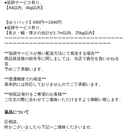
●追跡サービス有り。
【A4以内、4kg以内】
【ゆうパック】690円〜1940円
●追跡サービス有り。
【長さ・幅・厚さの合計が1.7m以内、25kg以内】
ーーーーーーーーーーーーーーーーーーーーーーーーーーーーー
ーーーーーーーーーーーーーーーーーーーーーーーーーー
***追跡サービスが無い配送方法にて発送する場合***
商品発送後の紛失等に関しましては、当店で責任を負いかねる
旨、
予めご了承願います。
***普通郵便での発送***
基本的には対応しておりませんのでご了承願います。
***領収証発行をご希望のお客様***
ご注文の際に合わせてご連絡いただけますよう御願い致します。
返品について
応相談。
何かございましたら下記へご連絡くださいませ。