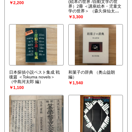
(絵本の世界 /自動文学の世
￥2,200
界）2冊 ＜講座絵本・児童文
学の世界＞
（森久保仙太郎,
偕成社編集部 編）
￥3,300
日本探偵小説ベスト集成 戦
和菓子の辞典
（奥山益朗
後篇 ＜Tokuma novels＞
編）
（中島河太郎 編）
￥1,540
￥1,100