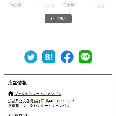
埼玉県
千葉県
970円
970円
東京都
神奈川県
970円
970円
すべて表示
新潟県
富山県
970円
970円
石川県
福井県
970円
970円
山梨県
長野県
970円
970円
岐阜県
静岡県
970円
970円
愛知県
三重県
970円
970円
店舗情報
滋賀県
京都府
1,070円
1,070円
ブックセンター・キャンパス
大阪府
兵庫県
1,070円
1,070円
茨城県公安委員会許可 第401180000362
奈良県
和歌山県
書籍商 ブックセンター・キャンパス
1,070円
1,070円
〒305-0031