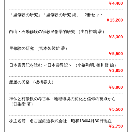
￥4,400
沿線名：つくばエクスプレス
最寄駅：つくば駅
「里修験の研究」「里修験の研究 続」 2冊セット
営業時間：店舗営業時間:10時-16時
￥13,200
定休日：不定期OPEN
白山・石動修験の宗教民俗学的研究 （由谷裕哉 著）
書籍の買取について
￥3,300
出張買取いたします。
里修験の研究 （宮本袈裟雄 著）
￥5,500
取り扱い分野
日本霊異記を読む ＜日本霊異記＞ （小峯和明, 篠川賢 編）
古書一般（その他）
￥3,850
◉江戸 ◉明治 ◉大正 ◉昭和の古書全般、古書画。
産屋の民俗 （板橋春夫）
￥8,800
神仏と村景観の考古学 : 地域環境の変化と信仰の視点から
（笹生衛 著）
￥5,500
株主名簿 名古屋鉄道株式会社 昭和13年4月30日現在
￥2,750