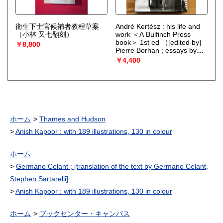
衛生下士官候補者教程草案
André Kertész : his life and
（小林 又七翻刻）
work ＜A Bulfinch Press
book＞ 1st ed
（[edited by]
￥8,800
Pierre Borhan ; essays by
Pierre Borhan ... [et al.]）
￥4,400
ホーム
Thames and Hudson
Anish Kapoor : with 189 illustrations, 130 in colour
ホーム
Germano Celant ; [translation of the text by Germano Celant,
Stephen Sartarelli]
Anish Kapoor : with 189 illustrations, 130 in colour
ホーム
ブックセンター・キャンパス