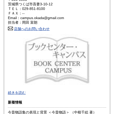
鳥取県
島根県
1,180円
1,180円
茨城県つくば市吾妻3-10-12
ＴＥＬ：029-851-8100
岡山県
広島県
1,180円
1,180円
ＦＡＸ：--
Email：campus.okada@gmail.com
担当者：岡田 富朗
山口県
徳島県
1,180円
1,180円
店舗へのお問い合わせ
香川県
愛媛県
1,180円
1,180円
高知県
福岡県
1,180円
1,390円
佐賀県
長崎県
1,390円
1,390円
熊本県
大分県
1,390円
1,390円
宮崎県
鹿児島県
1,390円
1,390円
沖縄県
1,510円
昭和28年（1953年）創業。
続きを読む
駒込、巣鴨(庚申塚)、赤羽西口、旧軽井沢にて店舗営業をし
たのち、現在つくば市にて店舗営業。
新着情報
※※店舗住所※※つくば市吾妻3-10-12
TEL:029-851-8100
今昔物語集の表現と背景 ＜今昔物語＞ （中根千絵 著）
■メールアドレス：campus.okada@gmail.com