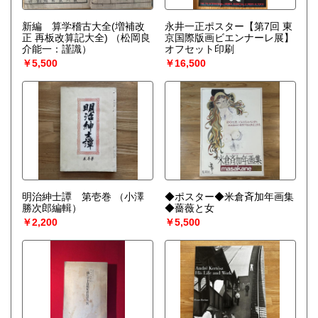
新編 算学稽古大全(増補改
永井一正ポスター【第7回 東
正 再板改算記大全)
（松岡良
京国際版画ビエンナーレ展】
介能一：謹識）
オフセット印刷
￥5,500
￥16,500
明治紳士譚 第壱巻
（小澤
◆ポスター◆米倉斉加年画集
勝次郎編輯）
◆薔薇と女
￥2,200
￥5,500