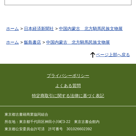
ホーム
日本経済新聞社
中国内蒙古 北方騎馬民族文物展
ホーム
飯島書店
中国内蒙古 北方騎馬民族文物展
ページ上部へ戻る
プライバシーポリシー
よくある質問
特定商取引に関する法律に基づく表記
東京都古書籍商業協同組合
所在地：東京都千代田区神田小川町3-22 東京古書会館内
東京都公安委員会許可済 許可番号 301026602392