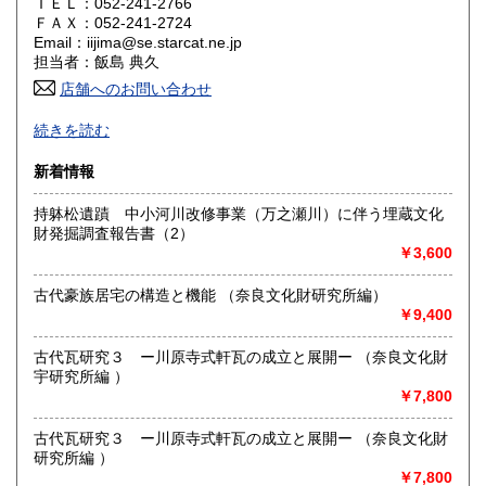
ＴＥＬ：052-241-2766
ＦＡＸ：052-241-2724
山口県
徳島県
185円
185円
Email：iijima@se.starcat.ne.jp
担当者：飯島 典久
香川県
愛媛県
185円
185円
店舗へのお問い合わせ
高知県
福岡県
和本、幅、未装短冊、初版本、美術工芸、書道、宗教、思
185円
185円
続きを読む
想、日本史、伝記、文学、地方史、城、国宝重文修理報告
書、考古学を得意としています。大正１２年創業。
佐賀県
長崎県
185円
185円
新着情報
沿線名：-
熊本県
大分県
持躰松遺蹟 中小河川改修事業（万之瀬川）に伴う埋蔵文化
185円
185円
最寄駅：大池町バス停前 地下鉄上前津又は鶴舞
財発掘調査報告書（2）
営業時間：10.00〜18.00
￥3,600
宮崎県
鹿児島県
定休日：月曜日、年末年始休12/31-1/4
185円
185円
古代豪族居宅の構造と機能 （奈良文化財研究所編）
書籍の買取について
沖縄県
185円
￥9,400
-
古代瓦研究３ ー川原寺式軒瓦の成立と展開ー （奈良文化財
宇研究所編 ）
取り扱い分野
￥7,800
哲学宗教、歴史、美術工芸、国語国文、古典籍
古代瓦研究３ ー川原寺式軒瓦の成立と展開ー （奈良文化財
研究所編 ）
￥7,800