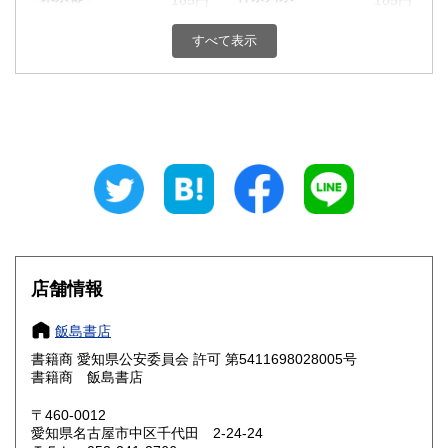
185円
185円
新潟県
富山県
すべて表示
185円
185円
石川県
福井県
185円
185円
山梨県
長野県
185円
185円
岐阜県
静岡県
185円
185円
愛知県
三重県
185円
185円
滋賀県
京都府
185円
185円
店舗情報
大阪府
兵庫県
185円
185円
飯島書店
奈良県
和歌山県
185円
185円
書籍商 愛知県公安委員会 許可 第5411698028005号
書籍商 飯島書店
鳥取県
島根県
185円
185円
〒460-0012
岡山県
広島県
185円
185円
愛知県名古屋市中区千代田 2-24-24