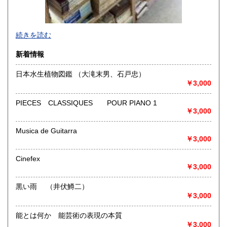
-
続きを読む
沿線名：-
新着情報
最寄駅：-
営業時間：-
日本水生植物図鑑 （大滝末男、石戸忠）
定休日：-
￥3,000
書籍の買取について
PIECES CLASSIQUES POUR PIANO 1
￥3,000
-
Musica de Guitarra
取り扱い分野
￥3,000
総記、哲学宗教、歴史、社会科学、自然科学、美術工芸、国
語国文、外国文学、古典籍、近代文献、趣味、外国書、サブ
Cinefex
カルチャー、古書一般（その他）
￥3,000
書籍全般
黒い雨 （井伏鱒二）
￥3,000
能とは何か 能芸術の表現の本質
￥3,000