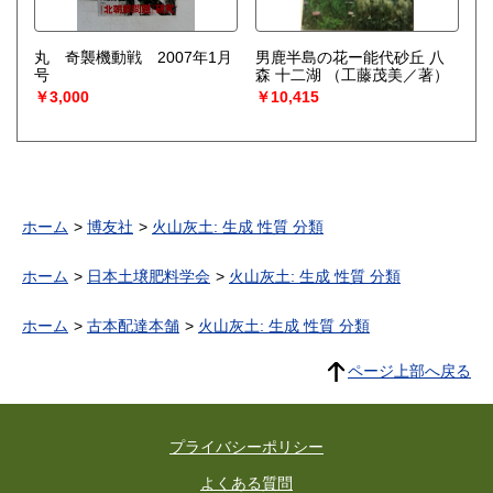
丸 奇襲機動戦 2007年1月
男鹿半島の花ー能代砂丘 八
号
森 十二湖
（工藤茂美／著）
￥3,000
￥10,415
ホーム
博友社
火山灰土: 生成 性質 分類
ホーム
日本土壌肥料学会
火山灰土: 生成 性質 分類
ホーム
古本配達本舗
火山灰土: 生成 性質 分類
ページ上部へ戻る
プライバシーポリシー
よくある質問