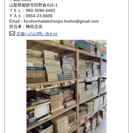
山梨県都留市田野倉416-1
ＴＥＬ：050-3590-4483
山口県
徳島県
800円
800円
ＦＡＸ：0554-23-6606
Email：furuhonhaitatuhonpo.kosho@gmail.com
香川県
愛媛県
800円
800円
担当者：檜垣圭佑
店舗へのお問い合わせ
高知県
福岡県
800円
800円
佐賀県
長崎県
800円
800円
熊本県
大分県
800円
800円
宮崎県
鹿児島県
800円
800円
沖縄県
1,500円