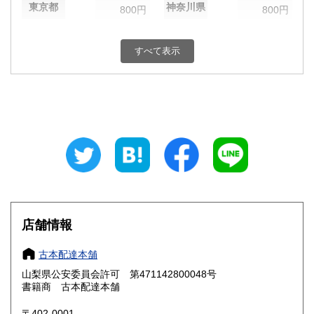
東京都
神奈川県
800円
800円
新潟県
富山県
800円
800円
すべて表示
石川県
福井県
800円
800円
山梨県
長野県
800円
800円
岐阜県
静岡県
800円
800円
愛知県
三重県
800円
800円
滋賀県
京都府
800円
800円
大阪府
兵庫県
800円
800円
店舗情報
奈良県
和歌山県
800円
800円
古本配達本舗
山梨県公安委員会許可 第471142800048号
鳥取県
島根県
800円
800円
書籍商 古本配達本舗
岡山県
広島県
800円
800円
〒402-0001