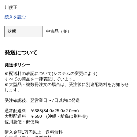
川俣正
続きを読む
Representative Works・Documents 1979‐2012
Plan for Expand BankART
状態
中古品（並）
Documentation for Expand BankART
発送について
発送ポリシー
※配送料の表記について(システムの変更により)
すべての商品を一律表記しています。.
※大型品・複数冊注文の場合は、受注後に別途配送料をお知らせ
します。
受注確認後、翌営業日〜7日以内に発送
通常配送料 ￥385(34.0×25.0×2.0cm)
大型配送料 ￥550 (沖縄・離島は別料金)
佐川急便・郵便局
購入金額1万円以上 送料無料