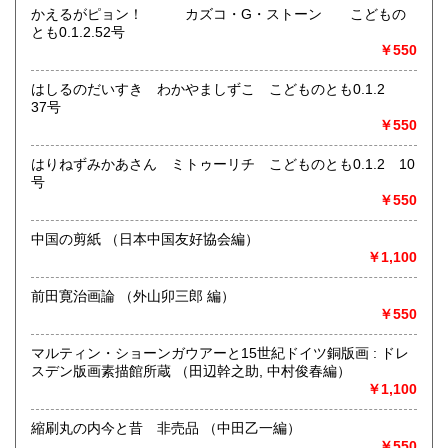
の他）
かえるがピョン！ カズコ・G・ストーン こどもの
とも0.1.2.52号
￥550
はしるのだいすき わかやましずこ こどものとも0.1.2
37号
￥550
はりねずみかあさん ミトゥーリチ こどものとも0.1.2 10
号
￥550
中国の剪紙 （日本中国友好協会編）
￥1,100
前田寛治画論 （外山卯三郎 編）
￥550
マルティン・ショーンガウアーと15世紀ドイツ銅版画 : ドレ
スデン版画素描館所蔵 （田辺幹之助, 中村俊春編）
￥1,100
縮刷丸の内今と昔 非売品 （中田乙一編）
￥550