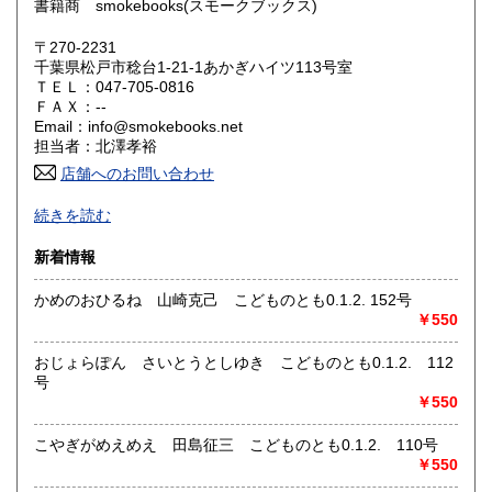
書籍商 smokebooks(スモークブックス)
鳥取県
島根県
385円
385円
〒270-2231
岡山県
広島県
385円
385円
千葉県松戸市稔台1-21-1あかぎハイツ113号室
ＴＥＬ：047-705-0816
山口県
徳島県
ＦＡＸ：--
385円
385円
Email：info@smokebooks.net
担当者：北澤孝裕
香川県
愛媛県
385円
385円
店舗へのお問い合わせ
高知県
福岡県
385円
385円
-
続きを読む
沿線名：武蔵野線
佐賀県
長崎県
385円
385円
新着情報
最寄駅：新八柱
営業時間：11:00~18:30
熊本県
大分県
385円
385円
かめのおひるね 山崎克己 こどものとも0.1.2. 152号
定休日：木曜日
￥550
宮崎県
鹿児島県
書籍の買取について
385円
385円
おじょらぽん さいとうとしゆき こどものとも0.1.2. 112
店頭・出張・郵送買取り受け付けております。
号
沖縄県
385円
お気軽にお問い合わせください。
￥550
こやぎがめえめえ 田島征三 こどものとも0.1.2. 110号
取り扱い分野
￥550
哲学宗教、美術工芸、趣味、サブカルチャー、古書一般（そ