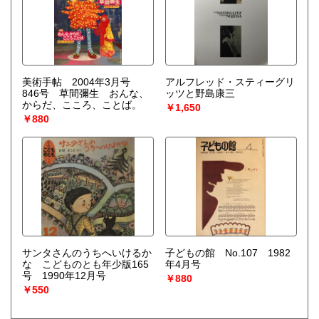
美術手帖 2004年3月号
アルフレッド・スティーグリ
846号 草間彌生 おんな、
ッツと野島康三
からだ、こころ、ことば。
￥1,650
￥880
サンタさんのうちへいけるか
子どもの館 No.107 1982
な こどものとも年少版165
年4月号
号 1990年12月号
￥880
￥550