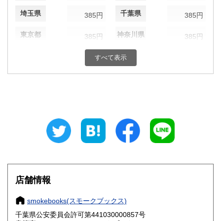
埼玉県
千葉県
385円
385円
東京都
神奈川県
385円
385円
新潟県
富山県
385円
すべて表示
385円
石川県
福井県
385円
385円
山梨県
長野県
385円
385円
岐阜県
静岡県
385円
385円
愛知県
三重県
385円
385円
滋賀県
京都府
385円
385円
店舗情報
大阪府
兵庫県
385円
385円
smokebooks(スモークブックス)
奈良県
和歌山県
385円
385円
千葉県公安委員会許可第441030000857号