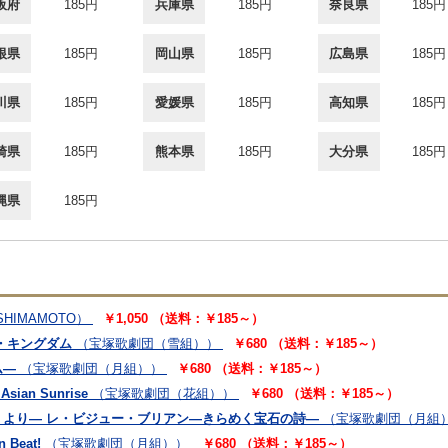
阪府
185円
兵庫県
185円
奈良県
185円
根県
185円
岡山県
185円
広島県
185円
川県
185円
愛媛県
185円
高知県
185円
崎県
185円
熊本県
185円
大分県
185円
縄県
185円
SHIMAMOTO）
￥1,050 （送料：￥185～）
・キングダム
（宝塚歌劇団（雪組））
￥680 （送料：￥185～）
ム―
（宝塚歌劇団（月組））
￥680 （送料：￥185～）
n Sunrise
（宝塚歌劇団（花組））
￥680 （送料：￥185～）
より― レ・ビジュー・ブリアン―きらめく宝石の詩―
（宝塚歌劇団（月組
Beat!
（宝塚歌劇団（月組））
￥680 （送料：￥185～）