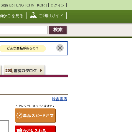
Sign Up [
ENG
|
CHN
|
KOR
]
ログイン
物かごを見る
ご利用ガイド
峰吉書店