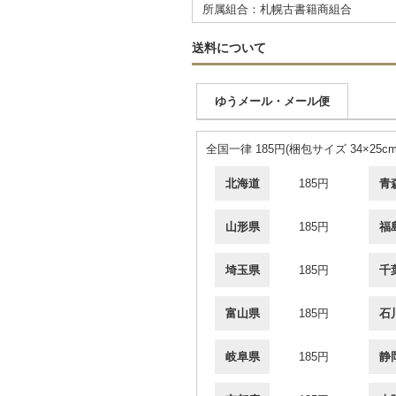
所属組合：札幌古書籍商組合
送料について
ゆうメール・メール便
全国一律 185円(梱包サイズ 34×25
北海道
185円
青
山形県
185円
福
埼玉県
185円
千
富山県
185円
石
岐阜県
185円
静