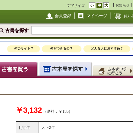
お知らせ
文字サイズ
会員登録
マイページ
買い
古書を探す
￥3,132
（送料：￥185）
刊行年
大正2年