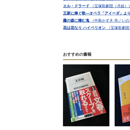
エル・ドラード
（宝塚歌劇団（月組）
王家に捧ぐ歌―オペラ「アイーダ」よ
朧の森に棲む鬼
（中島かずき 作／いの
花は花なり ハイペリオン
（宝塚歌劇団
おすすめの書籍