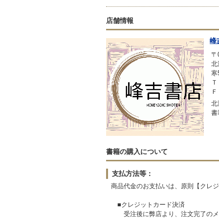
店舗情報
峰
〒0
北
寒
Ｔ
Ｆ
北
書
書籍の購入について
支払方法等：
商品代金のお支払いは、原則【クレジ
■クレジットカード決済
受注後に弊店より、注文完了のメー