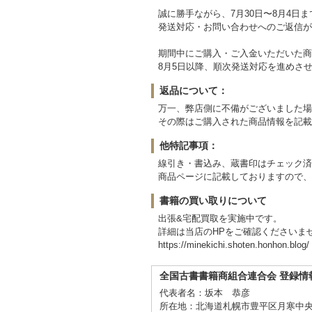
誠に勝手ながら、7月30日〜8月4日
発送対応・お問い合わせへのご返信が
期間中にご購入・ご入金いただいた商
8月5日以降、順次発送対応を進めさ
返品について：
万一、弊店側に不備がございました場
その際はご購入された商品情報を記載
他特記事項：
線引き・書込み、蔵書印はチェック済
商品ページに記載しておりますので、
書籍の買い取りについて
出張&宅配買取を実施中です。
詳細は当店のHPをご確認くださいま
https://minekichi.shoten.honhon.blog/
全国古書書籍商組合連合会 登録情
代表者名：坂本 恭彦
所在地：北海道札幌市豊平区月寒中央通6丁