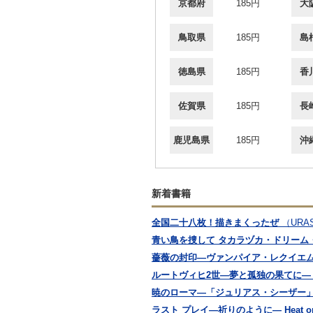
京都府
185円
大
鳥取県
185円
島
徳島県
185円
香
佐賀県
185円
長
鹿児島県
185円
沖
新着書籍
全国二十八枚！描きまくったぜ
（URA
青い鳥を捜して タカラヅカ・ドリーム
薔薇の封印―ヴァンパイア・レクイエ
ルートヴィヒ2世―夢と孤独の果てに― Asia
暁のローマ―「ジュリアス・シーザー」
ラスト プレイ―祈りのように― Heat on 