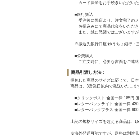
カード決済をお手続きいただいた
■銀行振込
受注後に弊店より、注文完了のメー
お振込みにて商品代金をいただきま
また、誠に恐縮ではございますが、
※振込先銀行口座:ゆうちょ銀行・三菱
■公費購入
ご注文時に、必要な書面をご連絡
商品引渡し方法：
梱包した商品のサイズに応じて、日本
商品は、3営業日以内で発送いたしま
■クリックポスト 全国一律 185円 (梱
■レターパックライト 全国一律 430円 
■レターパックプラス 全国一律 600円
上記の規格サイズを超える商品は、ゆう
※海外発送可能ですが、送料は別途見