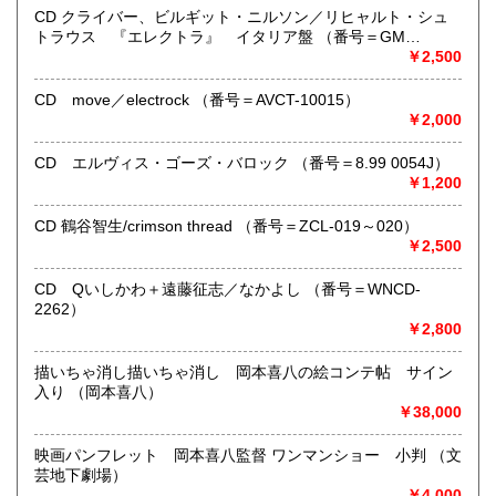
●当店では迅速な発送を心掛けています。
CD クライバー、ビルギット・ニルソン／リヒャルト・シュ
ご送金、ご決済の確認が出来ましたら通常24時間以内にお
トラウス 『エレクトラ』 イタリア盤 （番号＝GM
買上商品を発送しています。
6.0001）
￥2,500
（ゆうメールは例外が有ります）。
●商品の発送に際しては水濡れ対策等、丁寧な梱包を心掛けて
CD move／electrock （番号＝AVCT-10015）
います。
￥2,000
●一部の商品は店頭販売の為、品切れになる場合が有りま
す。 ご容赦下さい。
CD エルヴィス・ゴーズ・バロック （番号＝8.99 0054J）
●当店は古書以外にも様々な商品を取り扱っています。下記
￥1,200
『Webサイト』をぜひご覧下さい。
CD 鶴谷智生/crimson thread （番号＝ZCL-019～020）
沿線名：東急田園都市線
￥2,500
最寄駅：三軒茶屋駅北出口Aから下北沢方面へ6分 ゴリラビ
ルの向かい 小田急バス太子堂停留所前
CD Qいしかわ＋遠藤征志／なかよし （番号＝WNCD-
営業時間：平日=10:00〜19:00 日曜・祭日=12:00～18:00
2262）
定休日：火曜日
￥2,800
書籍の買取について
描いちゃ消し描いちゃ消し 岡本喜八の絵コンテ帖 サイン
入り （岡本喜八）
店頭買取り、出張買取りを承っております。
￥38,000
古物商として書籍以外の品々も買取りしています。
お気軽にご相談下さい。
映画パンフレット 岡本喜八監督 ワンマンショー 小判 （文
芸地下劇場）
取り扱い分野
￥4,000