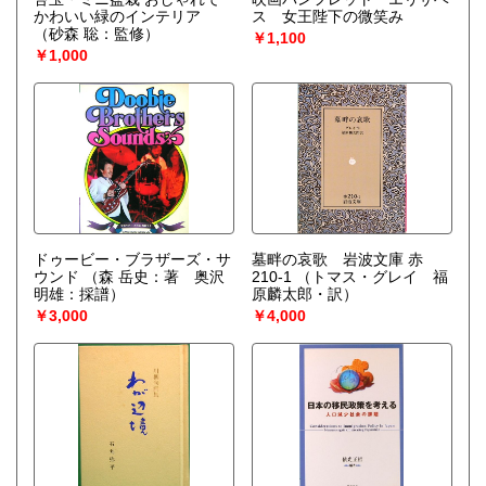
かわいい緑のインテリア
ス 女王陛下の微笑み
（砂森 聡：監修）
￥1,100
￥1,000
ドゥービー・ブラザーズ・サ
墓畔の哀歌 岩波文庫 赤
ウンド
（森 岳史：著 奥沢
210-1
（トマス・グレイ 福
明雄：採譜）
原麟太郎・訳）
￥3,000
￥4,000