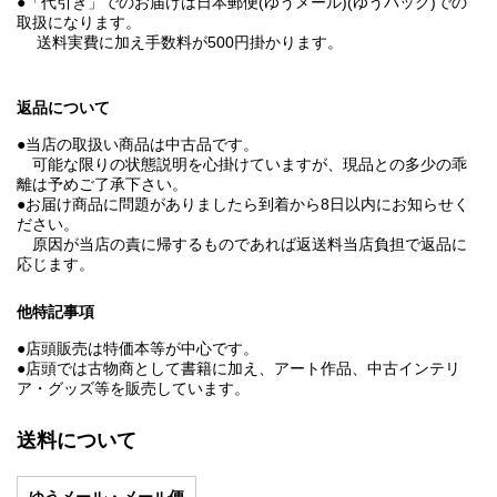
●「代引き」でのお届けは日本郵便(ゆうメール)(ゆうパック)での
取扱になります。
送料実費に加え手数料が500円掛かります。
返品について
●当店の取扱い商品は中古品です。
可能な限りの状態説明を心掛けていますが、現品との多少の乖
離は予めご了承下さい。
●お届け商品に問題がありましたら到着から8日以内にお知らせく
ださい。
原因が当店の責に帰するものであれば返送料当店負担で返品に
応じます。
他特記事項
●店頭販売は特価本等が中心です。
●店頭では古物商として書籍に加え、アート作品、中古インテリ
ア・グッズ等を販売しています。
送料について