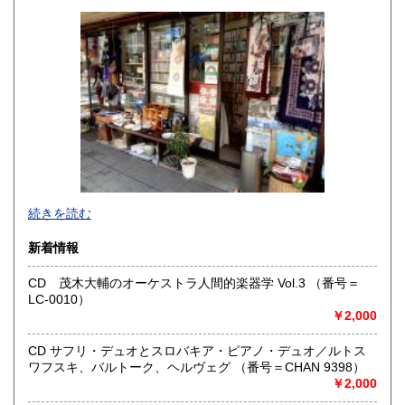
山口県
徳島県
0円
0円
香川県
愛媛県
0円
0円
高知県
福岡県
0円
0円
佐賀県
長崎県
0円
0円
熊本県
大分県
0円
0円
宮崎県
鹿児島県
0円
0円
●当店では国内送料は無料です。（特記されたものを除きま
続きを読む
す）。
クリックポスト、スマートレター、レターパック、ゆうメ
沖縄県
0円
新着情報
ール、定形外郵便、
ネコポス、ヤマト宅急便などでお届けしています。
CD 茂木大輔のオーケストラ人間的楽器学 Vol.3 （番号＝
但し、お客様が配送方法をご指定になる場合又は、
LC-0010）
後払いをご希望の場合は送料の実費をお支払い頂きます。
￥2,000
代引きをご希望の場合は代引き手数料及び送料の実費をお
支払い下さい。
●公費ご購入を承ります。 送料は実費をご負担下さい。 お
CD サフリ・デュオとスロバキア・ピアノ・デュオ／ルトス
支払いは後払いが可能です。
ワフスキ、バルトーク、ヘルヴェグ （番号＝CHAN 9398）
※当店は【インボイス制度】の適格請求書発行事業者では
￥2,000
ございません。