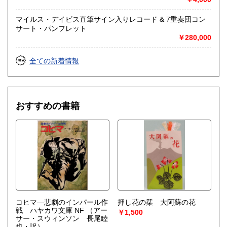
社会科学、美術工芸、趣味、外国書、サブカルチャー、古書
一般（その他）
マイルス・デイビス直筆サイン入りレコード & 7重奏団コン
アナログ・レコードやCDなどの音楽・音声・映像メディア
サート・パンフレット
￥280,000
全ての新着情報
おすすめの書籍
コヒマ―悲劇のインパール作
押し花の栞 大阿蘇の花
戦 ハヤカワ文庫 NF
（アー
￥1,500
サー・スウィンソン 長尾睦
也・訳）