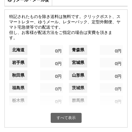
ゆうメール・メール便
特記されたものを除き送料は無料です。クリックポスト、ス
マートレター、ゆうメール、レターパック、定型外郵便、ヤ
マト宅急便等での配送です。
但し、お客様が配送方法をご指定の場合は実費を頂きま
す。
北海道
青森県
0円
0円
岩手県
宮城県
0円
0円
秋田県
山形県
0円
0円
福島県
茨城県
0円
0円
栃木県
群馬県
0円
0円
埼玉県
千葉県
0円
0円
すべて表示
東京都
神奈川県
0円
0円