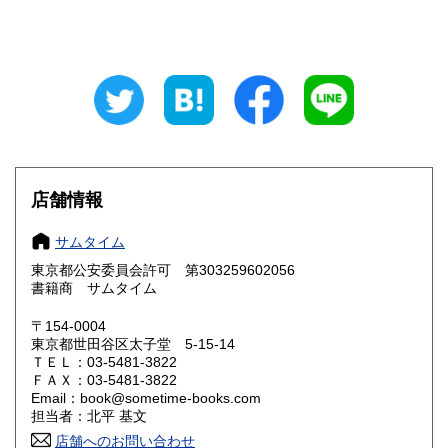
新潟県
富山県
0円
0円
石川県
福井県
0円
0円
山梨県
長野県
0円
0円
岐阜県
静岡県
0円
0円
愛知県
三重県
店舗情報
0円
0円
滋賀県
京都府
0円
0円
サムタイム
東京都公安委員会許可 第303259602056
大阪府
兵庫県
0円
0円
書籍商 サムタイム
奈良県
和歌山県
〒154-0004
0円
0円
東京都世田谷区太子堂 5-15-14
ＴＥＬ：03-5481-3822
鳥取県
島根県
0円
0円
ＦＡＸ：03-5481-3822
Email：book@sometime-books.com
岡山県
広島県
0円
0円
担当者：北平 基文
店舗へのお問い合わせ