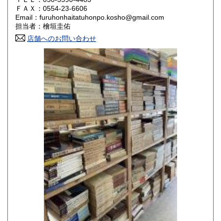
800円
800円
ＦＡＸ：0554-23-6606
Email：furuhonhaitatuhonpo.kosho@gmail.com
香川県
愛媛県
800円
800円
担当者：檜垣圭佑
店舗へのお問い合わせ
高知県
福岡県
800円
800円
佐賀県
長崎県
800円
800円
熊本県
大分県
800円
800円
宮崎県
鹿児島県
800円
800円
沖縄県
1,500円