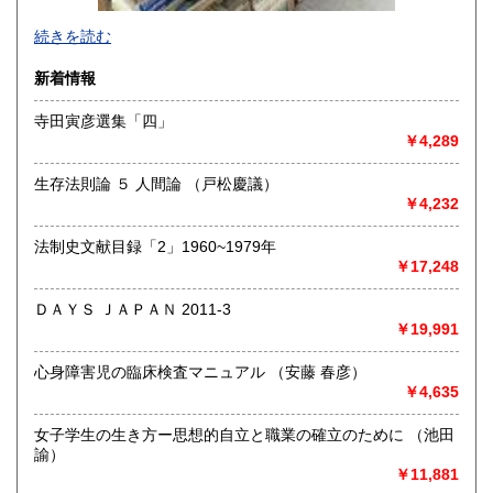
-
続きを読む
沿線名：-
新着情報
最寄駅：-
営業時間：-
寺田寅彦選集「四」
定休日：-
￥4,289
書籍の買取について
生存法則論 ５ 人間論 （戸松慶議）
-
￥4,232
法制史文献目録「2」1960~1979年
取り扱い分野
￥17,248
総記、哲学宗教、歴史、社会科学、自然科学、美術工芸、国
語国文、外国文学、古典籍、近代文献、趣味、外国書、サブ
ＤＡＹＳ ＪＡＰＡＮ 2011-3
カルチャー、古書一般（その他）
￥19,991
書籍全般
心身障害児の臨床検査マニュアル （安藤 春彦）
￥4,635
女子学生の生き方ー思想的自立と職業の確立のために （池田
諭）
￥11,881