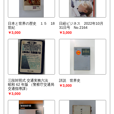
日本と世界の歴史 １５ 18
日経ビジネス 2022年10月
世紀
31日号 No.2164
￥3,000
￥3,000
三段対照式 交通実務六法
詳説 世界史
昭和 62 年版
（警察庁交通局
￥3,000
交通指導課）
￥3,000