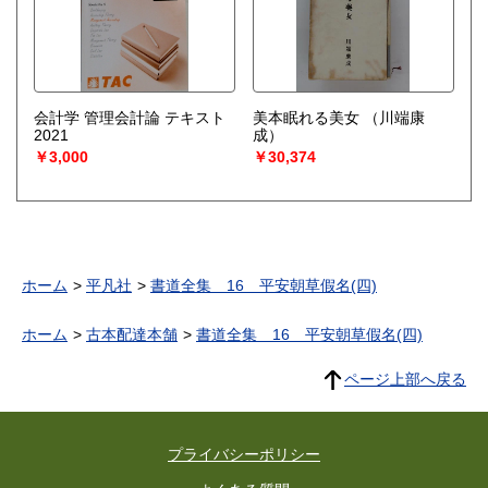
会計学 管理会計論 テキスト
美本眠れる美女
（川端康
2021
成）
￥3,000
￥30,374
ホーム
平凡社
書道全集 16 平安朝草假名(四)
ホーム
古本配達本舗
書道全集 16 平安朝草假名(四)
ページ上部へ戻る
プライバシーポリシー