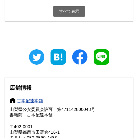
新潟県
富山県
800円
800円
すべて表示
石川県
福井県
800円
800円
山梨県
長野県
800円
800円
岐阜県
静岡県
800円
800円
愛知県
三重県
800円
800円
滋賀県
京都府
800円
800円
大阪府
兵庫県
800円
800円
店舗情報
奈良県
和歌山県
800円
800円
古本配達本舗
山梨県公安委員会許可 第471142800048号
鳥取県
島根県
800円
800円
書籍商 古本配達本舗
岡山県
広島県
800円
800円
〒402-0001
山梨県都留市田野倉416-1
ＴＥＬ：050-3590-4483
山口県
徳島県