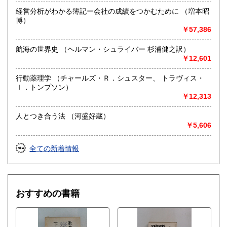
経営分析がわかる簿記ー会社の成績をつかむために （増本昭
博）
￥57,386
航海の世界史 （ヘルマン・シュライバー 杉浦健之訳）
￥12,601
行動薬理学 （チャールズ・Ｒ．シュスター、 トラヴィス・
Ｉ．トンプソン）
￥12,313
人とつき合う法 （河盛好蔵）
￥5,606
全ての新着情報
おすすめの書籍