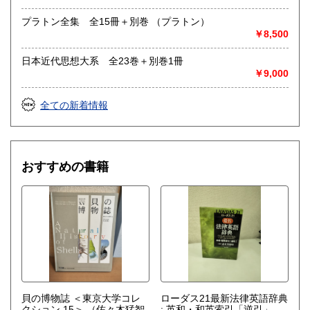
プラトン全集 全15冊＋別巻 （プラトン）
￥8,500
日本近代思想大系 全23巻＋別巻1冊
￥9,000
全ての新着情報
おすすめの書籍
貝の博物誌 ＜東京大学コレ
ローダス21最新法律英語辞典
クション 15＞
（佐々木猛智
: 英和・和英索引「逆引」