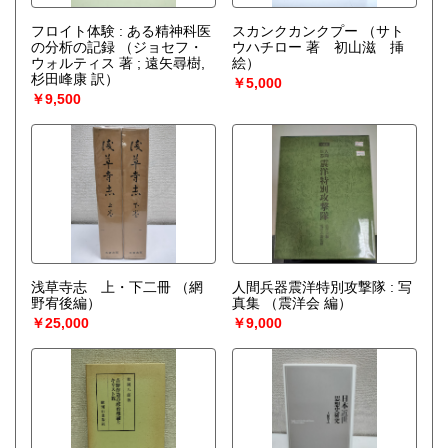
フロイト体験 : ある精神科医
スカンクカンクプー
（サト
の分析の記録
（ジョセフ・
ウハチロー 著 初山滋 挿
ウォルティス 著 ; 遠矢尋樹,
絵）
杉田峰康 訳）
￥5,000
￥9,500
浅草寺志 上・下二冊
（網
人間兵器震洋特別攻撃隊 : 写
野宥後編）
真集
（震洋会 編）
￥25,000
￥9,000