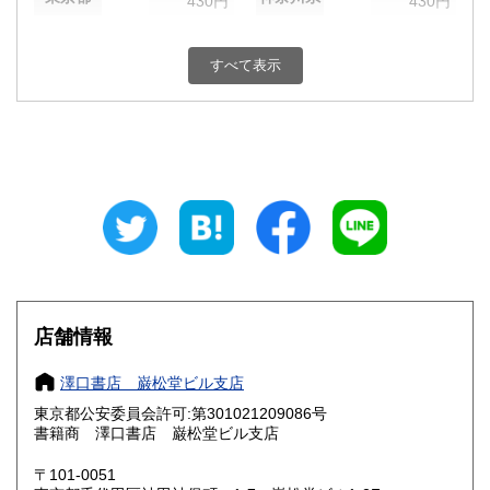
430円
430円
新潟県
富山県
430円
430円
すべて表示
石川県
福井県
430円
430円
山梨県
長野県
430円
430円
岐阜県
静岡県
430円
430円
愛知県
三重県
430円
430円
滋賀県
京都府
430円
430円
大阪府
兵庫県
430円
430円
店舗情報
奈良県
和歌山県
430円
430円
澤口書店 巌松堂ビル支店
東京都公安委員会許可:第301021209086号
鳥取県
島根県
430円
430円
書籍商 澤口書店 巌松堂ビル支店
岡山県
広島県
430円
430円
〒101-0051