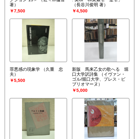
著）
（長谷川俊明 著）
￥7,500
￥4,500
罪悪感の現象学
（久重 忠
新版 馬来乙女の歌へる 堀
夫）
口大学訳詩集
（イヴァン・
ゴル/堀口大学、プレス・ビ
￥5,500
ブリオマーヌ）
￥5,000