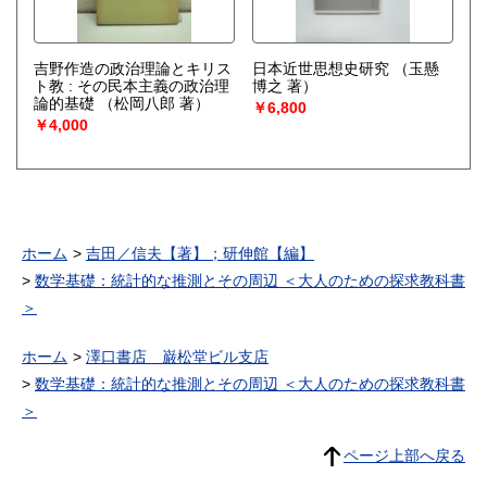
吉野作造の政治理論とキリス
日本近世思想史研究
（玉懸
ト教 : その民本主義の政治理
博之 著）
論的基礎
（松岡八郎 著）
￥6,800
￥4,000
ホーム
吉田／信夫【著】；研伸館【編】
数学基礎：統計的な推測とその周辺 ＜大人のための探求教科書
＞
ホーム
澤口書店 巌松堂ビル支店
数学基礎：統計的な推測とその周辺 ＜大人のための探求教科書
＞
ページ上部へ戻る