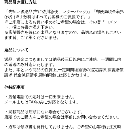
商品引き渡し方法
「先払い後納品(主に佐川急便、レターパック)」「郵便局現金着払
(代引)※手数料はすべてお客様のご負担です。」
※ご来店によるお買い求めがご希望の場合は、その旨「コメン
ト」欄にお書き添え下さい。
※店舗販売を兼ねた出品となりますので、品切れの場合もござい
ます旨、ご了承くださいませ。
返品について
返品、返金につきましては納品後三日以内にご連絡、一週間以内
の返送のみ対応いたします。
また、本という商品の性質上,一定期間経過後の追完請求,損害賠償
請求,代金減額請求,契約解除には応じかねます。
他特記事項
・店舗電話での応対は一切出来ません。
メールまたはFAXのみご対応となります。
・掲載商品は店頭にない場合がございます。
店頭でのご購入をご希望の場合は事前にお問い合わせください。
・通常は領収書を発行しておりません。ご希望のお客様は注文時