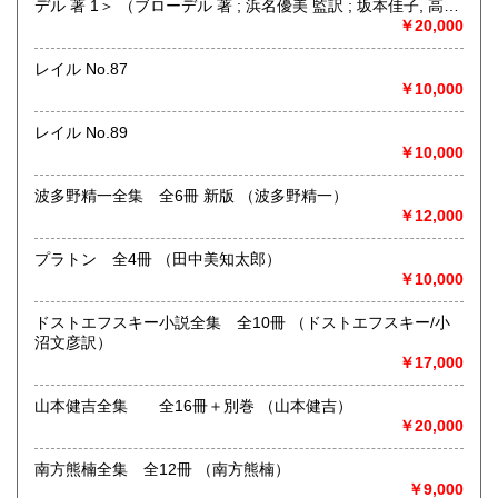
デル 著 1＞ （ブローデル 著 ; 浜名優美 監訳 ; 坂本佳子, 高塚
浩由樹, 山上浩嗣 訳）
￥20,000
書籍の買取について
日本全国無料出張買取りお引き受けいたします。
レイル No.87
まずは、フリーダイヤル 0120-68-2332 までご連絡下さ
￥10,000
い。
レイル No.89
￥10,000
取り扱い分野
総記、哲学宗教、歴史、社会科学、自然科学、美術工芸、国
波多野精一全集 全6冊 新版 （波多野精一）
語国文、外国文学、古典籍、近代文献、趣味、外国書、サブ
￥12,000
カルチャー、古書一般（その他）
古本古書全般
プラトン 全4冊 （田中美知太郎）
￥10,000
ドストエフスキー小説全集 全10冊 （ドストエフスキー/小
沼文彦訳）
￥17,000
山本健吉全集 全16冊＋別巻 （山本健吉）
￥20,000
南方熊楠全集 全12冊 （南方熊楠）
￥9,000