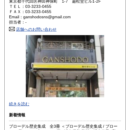
東京都千代田区神田神保町 1-7 巌松堂ビル1-2F
ＴＥＬ：03-3233-0455
山口県
徳島県
430円
430円
ＦＡＸ：03-3233-0455
Email：ganshodosns@gmail.com
香川県
愛媛県
430円
430円
担当者：-
店舗へのお問い合わせ
高知県
福岡県
430円
430円
佐賀県
長崎県
430円
430円
熊本県
大分県
430円
430円
宮崎県
鹿児島県
430円
430円
沖縄県
430円
-
続きを読む
沿線名：都営新宿線・都営三田線・営団半蔵門線
新着情報
最寄駅：神保町駅
営業時間：11:00〜18:00
ブローデル歴史集成 全3冊 ＜ブローデル歴史集成 / ブロー
定休日：年中無休 ※年末年始(12/31～1/2)は除く