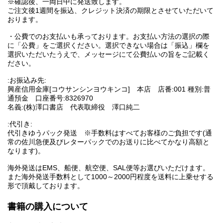
※確認後、一両日中に発送致します。
ご注文後1週間を振込、クレジット決済の期限とさせていただいて
おります。
・公費でのお支払いも承っております。お支払い方法の選択の際
に「公費」をご選択ください。選択できない場合は「振込」欄を
選択いただいたうえで、メッセージにて公費払いの旨をご記載く
ださい。
:お振込み先:
興産信用金庫[コウサンシンヨウキンコ] 本店 店番:001 種別:普
通預金 口座番号:8326970
名義:(株)澤口書店 代表取締役 澤口純二
:代引き:
代引きゆうパック発送 ※手数料はすべてお客様のご負担です(通
常の佐川急便及びレターパックでのお送りに比べてかなり高額と
なります)。
海外発送はEMS、船便、航空便、SAL便等お選びいただけます。
また海外発送手数料として1000～2000円程度を送料に上乗せする
形で頂戴しております。
書籍の購入について