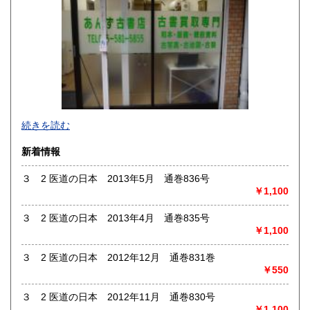
香川県
愛媛県
185円
185円
高知県
福岡県
185円
185円
佐賀県
長崎県
185円
185円
熊本県
大分県
185円
185円
薬剤師・鍼灸師・柔道整復師ですので、仕事や研究に役立つ
宮崎県
鹿児島県
続きを読む
185円
185円
書籍を同業の皆様に提供して行きたいと考えています。ま
た、なかなか見つからない絶版書や国書未掲載の写本などを
新着情報
沖縄県
185円
発掘したいと思います。
「こんな本ありませんか？」と気軽に問合せて下さい。
３ 2 医道の日本 2013年5月 通巻836号
￥1,100
沿線名：地下鉄東西線
最寄駅：東野
３ 2 医道の日本 2013年4月 通巻835号
営業時間：9:00～13:00
￥1,100
定休日：土日祝日
３ 2 医道の日本 2012年12月 通巻831巻
書籍の買取について
￥550
東洋医学(和本を含む)・手技療法が専門分野ですので、高価
買取が出来ます。また版画・戦前資料・古写真・古地図・古
３ 2 医道の日本 2012年11月 通巻830号
裂も買取強化をしていますので、お気軽にご連絡下さい。
￥1,100