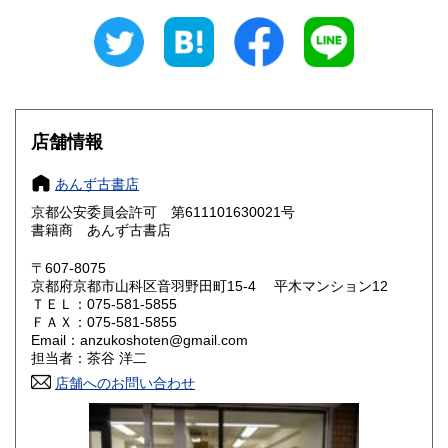
石川県
福井県
185円
185円
山梨県
長野県
185円
185円
岐阜県
静岡県
185円
185円
店舗情報
愛知県
三重県
185円
185円
あんず古書店
滋賀県
京都府
185円
185円
京都公安委員会許可 第611101630021号
書籍商 あんず古書店
大阪府
兵庫県
185円
185円
〒607-8075
奈良県
和歌山県
185円
185円
京都府京都市山科区音羽野田町15‐4 平木マンション12
ＴＥＬ：075-581-5855
ＦＡＸ：075-581-5855
鳥取県
島根県
185円
185円
Email：anzukoshoten@gmail.com
担当者：茶谷 洋二
岡山県
広島県
185円
185円
店舗へのお問い合わせ
山口県
徳島県
185円
185円