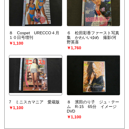
８ Cospet URECCO４月
６ 松田彩香ファースト写真
１０日号増刊
集 かわいいゆめ 撮影/河
野英喜
￥1,100
￥1,760
7 ミニスカマニア 愛蔵版
８ 濱田のり子 ジュ・テー
ム R-15 65分 イメージ
￥1,100
DVD
￥1,100