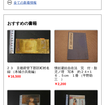
全ての新着情報
おすすめの書籍
2 ３ 京都府管下郡区町村名
懐妊避妊自在法 完 付・胎
録
（本城小兵衛編）
児ノ理 写本 約２４×１
６．５cm １冊
（平野助
￥16,500
三 ）
￥2,200