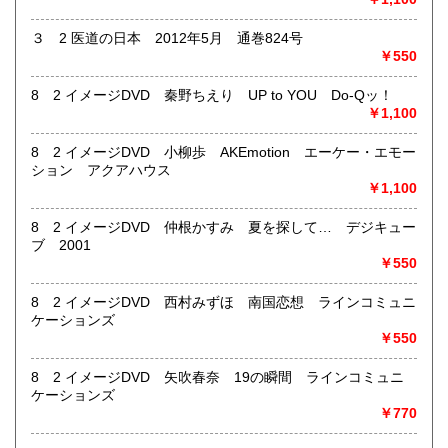
取り扱い分野
３ 2 医道の日本 2012年5月 通巻824号
￥550
-
東洋医学（和本を含む）、手技療法 古典籍 版画 美術
8 2 イメージDVD 秦野ちえり UP to YOU Do-Qッ！
￥1,100
8 2 イメージDVD 小柳歩 AKEmotion エーケー・エモー
ション アクアハウス
￥1,100
8 2 イメージDVD 仲根かすみ 夏を探して… デジキュー
ブ 2001
￥550
8 2 イメージDVD 西村みずほ 南国恋想 ラインコミュニ
ケーションズ
￥550
8 2 イメージDVD 矢吹春奈 19の瞬間 ラインコミュニ
ケーションズ
￥770