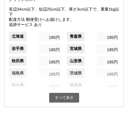
長辺34cm以下、短辺25cm以下、厚さ3cm以下で、重量1kg以
下
配達方法 郵便受けへお届けします。
追跡サービス あり
北海道
青森県
185円
185円
岩手県
宮城県
185円
185円
秋田県
山形県
185円
185円
福島県
茨城県
185円
185円
栃木県
群馬県
185円
185円
埼玉県
すべて表示
千葉県
185円
185円
東京都
神奈川県
185円
185円
新潟県
富山県
185円
185円