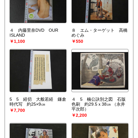
４ 内藤里奈DVD OUR
８ エム・ターゲット 高橋
ISLAND
めぐみ
￥1,100
￥550
5 5 経切 大般若経 鎌倉
４ 5 楠公訣別之図 石版
時代写 約25×9㎝
色刷 約29.5ｘ38㎝
（永井
平次郎）
￥7,700
￥2,200