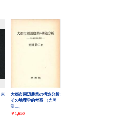
 東
大都市周辺農業の構造分析:
その地理学的考察
（光岡
浩二）
￥1,650