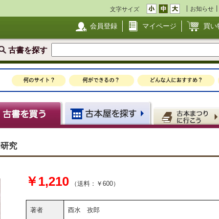
お知らせ
文字サイズ
会員登録
マイページ
買い
古書を探す
的研究
￥1,210
（送料：￥600）
著者
酉水 孜郎