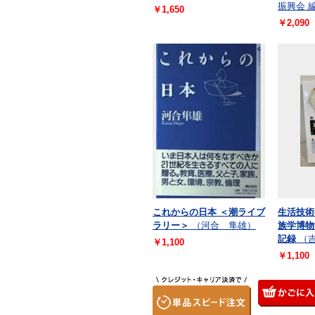
振興会 
￥1,650
￥2,090
これからの日本 ＜潮ライブ
生活技術
ラリー＞
（河合 隼雄）
族学博物
記録
（
￥1,100
￥1,100