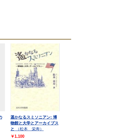
の
遥かなるスミソニアン: 博
物館と大学とアーカイブス
と
（松本 栄寿）
￥1,100