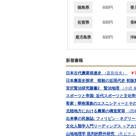
徳島県
600円
香
佐賀県
600円
長
鹿児島県
600円
沖
新着書籍
日本古代農業発達史
（直良信夫）
￥
日本裏面史探求 暗殺の近現代史 初版
宮沢賢治研究叢書2 賢治地理
（小沢 
スポーツと帝国: 近代スポーツと文化
客家 : 華南漢族のエスニシティーとそ
北陸地方における農業の構造変容
（田
出来事の民族誌: フィリピン・ネグリ
文化人類学入門リーディングス ＜アカ
山地地理学 批判的野外研究
（R.ピティ