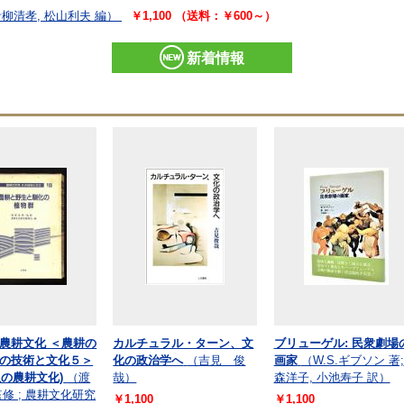
柳清孝, 松山利夫 編）
￥1,100 （送料：￥600～）
新着情報
農耕文化 ＜農耕の
カルチュラル・ターン、文
ブリューゲル: 民衆劇場
の技術と文化５＞
化の政治学へ
（吉見 俊
画家
（W.S.ギブソン 著;
弧の農耕文化)
（渡
哉）
森洋子, 小池寿子 訳）
監修 ; 農耕文化研究
￥1,100
￥1,100