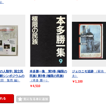
編）
の人類学: 国立民
本多勝一集 第9巻 (極限の
ジェロニモ追跡
（菊池
館シンポジウムの
民族) 第9巻 (極限の民族)
太）
吉田 集而 編）
（本多 勝一）
￥1,100
￥4,510