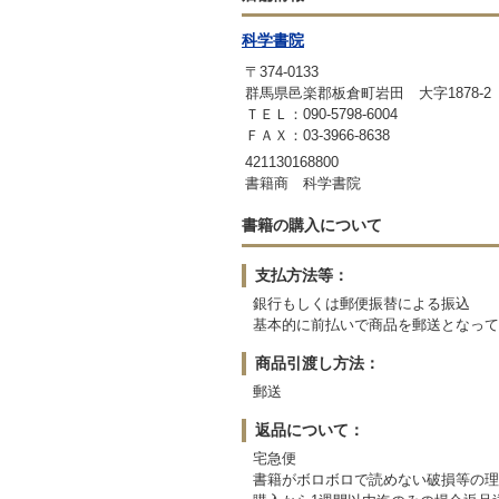
科学書院
〒374-0133
群馬県邑楽郡板倉町岩田 大字1878-
ＴＥＬ：090-5798-6004
ＦＡＸ：03-3966-8638
421130168800
書籍商 科学書院
書籍の購入について
支払方法等：
銀行もしくは郵便振替による振込
基本的に前払いで商品を郵送となって
商品引渡し方法：
郵送
返品について：
宅急便
書籍がボロボロで読めない破損等の理