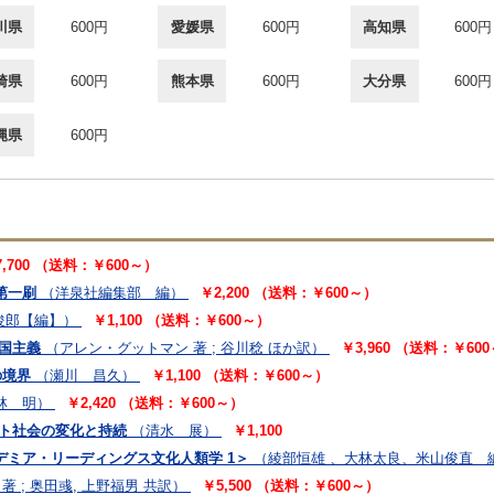
川県
600円
愛媛県
600円
高知県
600円
崎県
600円
熊本県
600円
大分県
600円
縄県
600円
7,700 （送料：￥600～）
第一刷
（洋泉社編集部 編）
￥2,200 （送料：￥600～）
俊郎【編】）
￥1,100 （送料：￥600～）
帝国主義
（アレン・グットマン 著 ; 谷川稔 ほか訳）
￥3,960 （送料：￥60
の境界
（瀬川 昌久）
￥1,100 （送料：￥600～）
林 明）
￥2,420 （送料：￥600～）
ート社会の変化と持続
（清水 展）
￥1,100
デミア・リーディングス文化人類学 1＞
（綾部恒雄 、大林太良、米山俊直 
 著 ; 奥田彧, 上野福男 共訳）
￥5,500 （送料：￥600～）