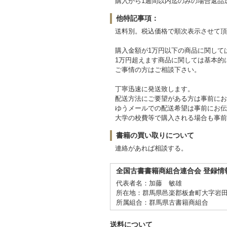
購入から1週間以内迄のみの場合返品
他特記事項：
送料別。税込価格で順次表示させて頂
購入金額が1万円以下の商品に関して
1万円超えます商品に関しては基本的
ご事情の方はご相談下さい。
丁寧迅速に発送致します。
配送方法にご要望がある方は事前にお
ゆうメールでの配送希望は事前にお伝
大学の校費等で購入される場合も事前
書籍の買い取りについて
連絡があれば相談する。
全国古書書籍商組合連合会 登録情
代表者名：加藤 敏雄
所在地：群馬県邑楽郡板倉町大字岩田18
所属組合：群馬県古書籍商組合
送料について