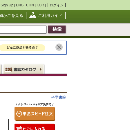
Sign Up [
ENG
|
CHN
|
KOR
]
ログイン
物かごを見る
ご利用ガイド
科学書院