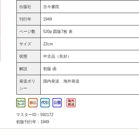
出版社
古今書院
刊行年
1949
ページ数
520p 図版7枚 表
サイズ
22cm
状態
中古品（良好）
解説
初版 函
発送ポリ
国内発送 海外発送
シー
マスターID：592172
初版刊行年：1949