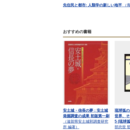
先住民と都市: 人類学の新しい地平
（青
おすすめの書籍
安土城・信長の夢 : 安土城
琉球弧の
発掘調査の成果 初版第一刷
世界、そ
（滋賀県安土城郭調査研究
5 (琉球
所 編著）
部忠世 