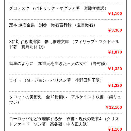
書籍の買取について
グロテスク （パトリック・マグラア著 宮脇孝雄訳）
江戸時代〜明治時代の古典籍・和本・全集・哲学書・歴史
￥1,100
書・思想書・仏教書・宗教書等専門書から書道・美術・映
画・音楽・江戸東京・古い漫画・昔の漫画・近年の文庫ま
定本 漱石全集 別巻 漱石言行録 （夏目漱石）
で、幅広い分野で、専門スタッフが直接お伺いし査定・買い
￥3,300
取り致します。古書の出張買取致します。
Xに対する逮捕状 創元推理文庫 （フィリップ・マクドナル
取り扱い分野
ド著 真野明裕 訳）
￥1,870
総記、哲学宗教、歴史、社会科学、自然科学、美術工芸、国
語国文、外国文学、古典籍、近代文献、趣味、サブカルチャ
彗星のように 20世紀を生きた三人の女性 （野村修）
ー、古書一般（その他）
￥1,320
古書全般
ライト （M・ジョン・ハリスン著 小野田和子訳）
￥1,320
タロットの美術史 全12冊揃い アルケミスト双書 （鏡リュ
ウジ）
￥12,100
ヨーロッパをどう理解するか 双書・現代の教養4 （クリス
トファ・ドーソン著 高谷毅・中内正夫訳）
￥1,100