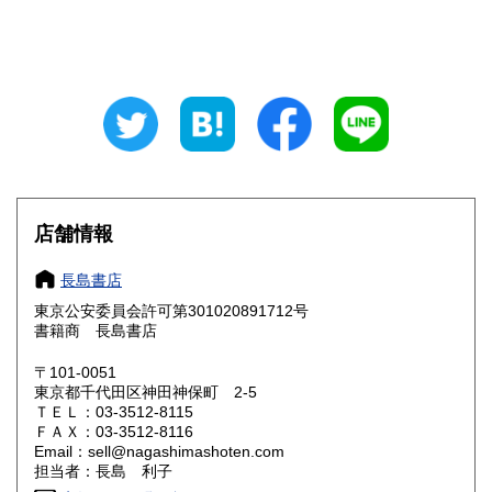
石川県
福井県
600円
600円
山梨県
長野県
600円
600円
岐阜県
静岡県
600円
600円
愛知県
三重県
600円
600円
滋賀県
京都府
600円
600円
店舗情報
大阪府
兵庫県
600円
600円
長島書店
奈良県
和歌山県
東京公安委員会許可第301020891712号
600円
600円
書籍商 長島書店
鳥取県
島根県
600円
600円
〒101-0051
東京都千代田区神田神保町 2-5
岡山県
広島県
600円
600円
ＴＥＬ：03-3512-8115
ＦＡＸ：03-3512-8116
Email：sell@nagashimashoten.com
山口県
徳島県
600円
600円
担当者：長島 利子