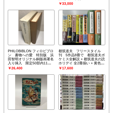
￥33,000
PHILOBIBLON フィロビブロ
都筑道夫 フリースタイル
ン 書物への愛 特別版 浜
刊 5作品8冊で 都筑道夫ポ
田智明オリジナル銅版画署名
ケミス全解説 + 都筑道夫の読
入り挿入 限定50部内11番
ホリデイ 全2冊揃い + 黄色い
（リチャード・ド・ベリー
部屋はいかに改装されたか？
￥26,400
￥17,600
著 古田暁 訳 壽岳文章 序
増補版 + 推理作家の出来るま
文）
で 全2冊揃い + 二十世紀のツ
ヅキです 1986-1993・1994-
1999 全2冊揃い
（都筑道
夫）