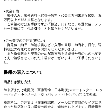
●代金引換
郵便のみ。郵便送料へ代引手数料・代金五万円未満￥533. 五
万円以上￥753.加算となります。
ご希望の方はお手数ですが「振込、代引など」を選択後、メッ
セージ欄にて「代金引換」とお知らせくださいませ。
●ご公費でのご注文(後払い)
御見積・納品・御請求書などご入用の書類、御宛名、日付、送
料明記の有無など要領をお知らせくださいませ。
また紛失防止と安着のため配送方法を追跡番号有のものへ変更
うえご請求させていただく場合がございます。ご了承くださいま
せ。
書籍の購入について
商品引き渡し方法
御来店または宅配便・西濃運輸・日本郵便(スマートレター・レタ
ーパック・ゆうメール・ゆうパケット・ゆうパック)にて発送。
※送料は、ご注文より在庫確認後、メールにて書籍のサイズに見
合った弊店取り扱い最安の料金をご連絡申し上げます。日時指定