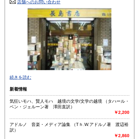
香川県
店舗へのお問い合わせ
愛媛県
600円
600円
高知県
福岡県
600円
600円
佐賀県
長崎県
600円
600円
熊本県
大分県
600円
600円
宮崎県
鹿児島県
600円
600円
沖縄県
600円
＜神保町店＞は、神田で営業してお陰様で百十余年（創業明
続きを読む
治３５年）書籍雑誌の販売、買入れ、出張での買取を致して
おります。
新着情報
＜駿河台下店＞は、現在買取専門店としてインターネット
気狂いモハ、賢人モハ 越境の文学/文学の越境 （タハール・
等の通信販売、宅配買取の店として営業致しております
ベン・ジェルーン著 澤田直訳）
￥2,200
沿線名：JR 地下鉄
最寄駅：水道橋駅 神保町駅 九段下駅
営業時間：10時30分〜18時
アドルノ 音楽・メディア論集 （Tｈ.W.アドルノ著 渡辺裕
定休日：水曜、日曜、祝日
訳）
￥2,860