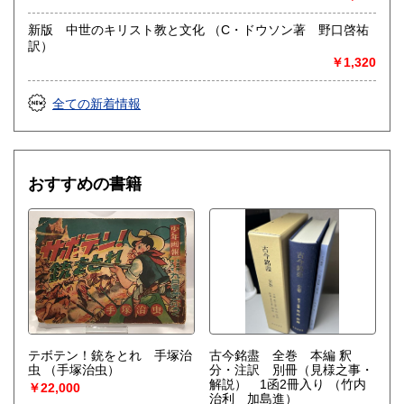
新版 中世のキリスト教と文化 （C・ドウソン著 野口啓祐
訳）
￥1,320
全ての新着情報
おすすめの書籍
テボテン！銃をとれ 手塚治
古今銘盡 全巻 本編 釈
虫
（手塚治虫）
分・注訳 別冊（見様之事・
解説） 1函2冊入り
（竹内
￥22,000
治利 加島進）