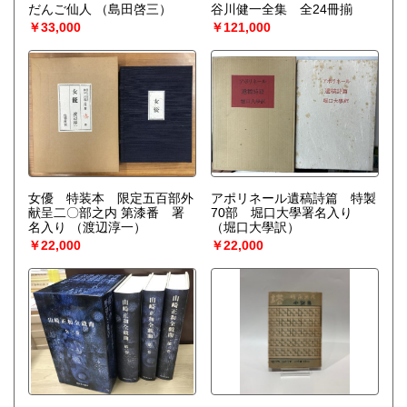
だんご仙人
（島田啓三）
谷川健一全集 全24冊揃
￥33,000
￥121,000
女優 特装本 限定五百部外
アポリネール遺稿詩篇 特製
献呈二〇部之内 第漆番 署
70部 堀口大學署名入り
名入り
（渡辺淳一）
（堀口大學訳）
￥22,000
￥22,000