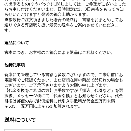
の出来るもの(ゆうパック)に関しましては、ご希望がございました
らお申し付けくださいませ。日時指定は2、3日余裕をもってお知
らせいただけますと発送の都合上助かります。
※複数冊ご注文頂きました場合の送料は、書籍をおまとめしてお
送りできる弊店取り扱い最安の送料をご案内させていただきま
す。
返品について
古本につき、お客様のご都合による返品はご容赦ください。
他特記事項
倉庫にて管理している書籍も多数ございますので、ご来店前にお
電話等でご確認ください。また店頭在庫の商品で品切れの場合も
ございます。ご了承下さりますようお願い申し上げます。
【代金引換をご希望の方】お手数ですが「振込、代引など」を選
択後、メッセージ欄にて「代金引換」とお知らせください。代金
引換は郵便のみで郵便送料に代引き手数料が代金五万円未満
￥533. 五万円以上￥753.加算されます。
送料について