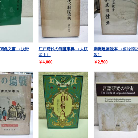
関係文書
（浅野
江戸時代の制度事典
（大槙
満洲建国読本
（蘇峰徳
紫山）
敬）
￥4,000
￥2,500