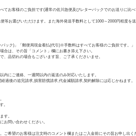
べてお客様のご負担です(通常の佐川急便及びレターパックでのお送りに比べ
L便等お選びいただけます。また海外発送手数料として1000～2000円程度
ーパック)」「郵便局現金着払(代引)※手数料はすべてお客様のご負担です。」
場合は、その旨「コメント」欄にお書き添え下さい。
で、品切れの場合もございます旨、ご了承くださいませ。
以内にご連絡、一週間以内の返送のみ対応いたします。
間経過後の追完請求,損害賠償請求,代金減額請求,契約解除には応じかねます。
。
ます。
ます。
にお問い合わせください。
。ご希望のお客様は注文時のコメント欄またはご入金前にその旨お申し出く