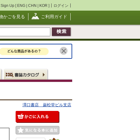
Sign Up [
ENG
|
CHN
|
KOR
]
ログイン
物かごを見る
ご利用ガイド
澤口書店 巌松堂ビル支店