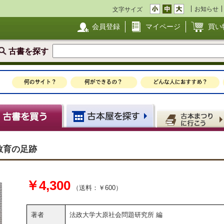
お知らせ
文字サイズ
会員登録
マイページ
買い
古書を探す
教育の足跡
￥4,300
（送料：￥600）
著者
法政大学大原社会問題研究所 編