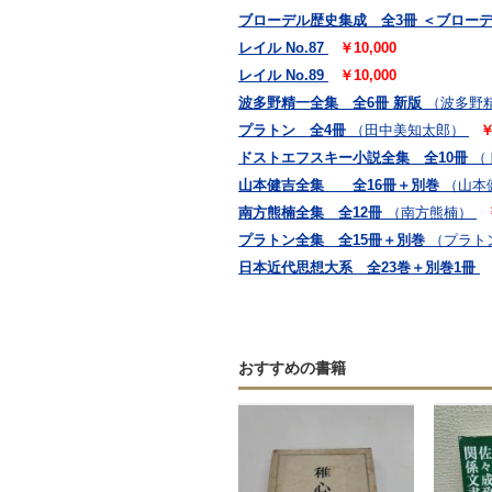
ブローデル歴史集成 全3冊 ＜ブローデル
レイル No.87
￥10,000
レイル No.89
￥10,000
波多野精一全集 全6冊 新版
（波多野
プラトン 全4冊
（田中美知太郎）
￥
ドストエフスキー小説全集 全10冊
（
山本健吉全集 全16冊＋別巻
（山本
南方熊楠全集 全12冊
（南方熊楠）
プラトン全集 全15冊＋別巻
（プラト
日本近代思想大系 全23巻＋別巻1冊
おすすめの書籍