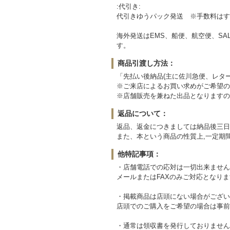
:代引き:
代引きゆうパック発送 ※手数料はす
海外発送はEMS、船便、航空便、SA
す。
商品引渡し方法：
「先払い後納品(主に佐川急便、レタ
※ご来店によるお買い求めがご希望の
※店舗販売を兼ねた出品となりますの
返品について：
返品、返金につきましては納品後三日
また、本という商品の性質上,一定期
他特記事項：
・店舗電話での応対は一切出来ません
メールまたはFAXのみご対応となり
・掲載商品は店頭にない場合がござい
店頭でのご購入をご希望の場合は事前
・通常は領収書を発行しておりません