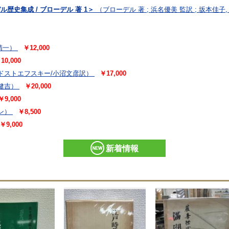
歴史集成 / ブローデル 著 1＞
（ブローデル 著 ; 浜名優美 監訳 ; 坂本佳子
精一）
￥12,000
10,000
ドストエフスキー/小沼文彦訳）
￥17,000
健吉）
￥20,000
￥9,000
ン）
￥8,500
￥9,000
新着情報