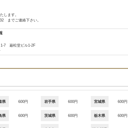
たします。
2332 までご連絡下さい。
報
7 巌松堂ビル1-2F
合
森県
600円
岩手県
600円
宮城県
600円
島県
600円
茨城県
600円
栃木県
600円