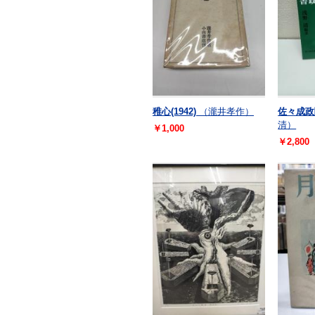
稚心(1942)
（瀧井孝作）
佐々成政
清）
￥1,000
￥2,800