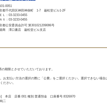
01-0051
京都千代田区神田神保町 1-7 巌松堂ビル1-2F
ＥＬ：03-3233-0455
ＡＸ：03-3233-0455
京都公安委員会許可:第301021209086号
籍商 澤口書店 巌松堂ビル支店
済の期限とさせていただいております。
。お支払い方法の選択の際に「公費」をご選択ください。選択できない場合
ください。
本店 店番:001 種別:普通預金 口座番号:8326970
口純二