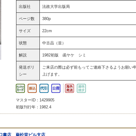
出版社
法政大学出版局
ページ数
380p
サイズ
22cm
状態
中古品（並）
解説
1982初版 函ヤケ シミ
発送ポリ
ご来店の際は必ず前もってご連絡下さるようお願い
シー
上げます。
マスターID：1429905
初版刊行年：1982.4
口書店 巌松堂ビル支店