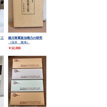
富正
徳川将軍政治権力の研究
（深井 雅海）
￥12,000