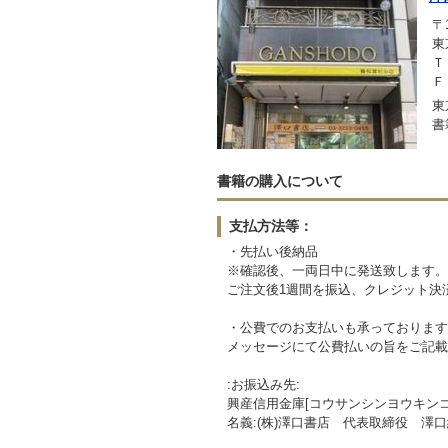
〒1
東
Ｔ
Ｆ
東
書
書籍の購入について
支払方法等：
・先払い後納品
※確認後、一両日中に発送致します。
ご注文後1週間を振込、クレジット決
・公費でのお支払いも承っております
メッセージにて公費払いの旨をご記載
:お振込み先:
興産信用金庫[コウサンシンヨウキンコ] 
名義:(株)澤口書店 代表取締役 澤