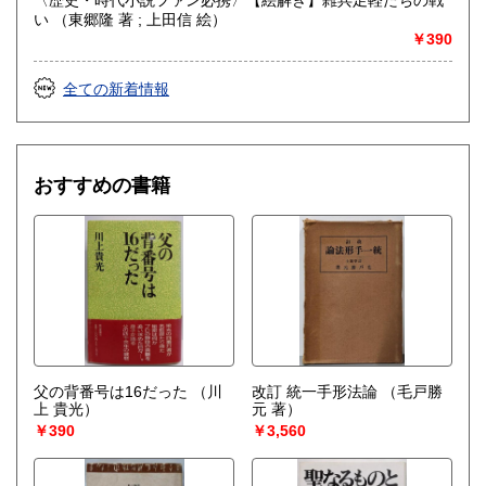
い （東郷隆 著 ; 上田信 絵）
￥390
全ての新着情報
おすすめの書籍
父の背番号は16だった
（川
改訂 統一手形法論
（毛戸勝
上 貴光）
元 著）
￥390
￥3,560