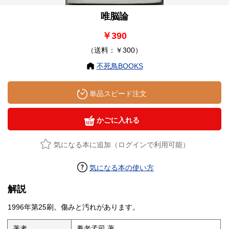
唯脳論
￥390
（送料：￥300）
不死鳥BOOKS
単品スピード注文
かごに入れる
気になる本に追加（ログインで利用可能）
気になる本の使い方
解説
1996年第25刷。傷みと汚れがあります。
著者
養老孟司 著