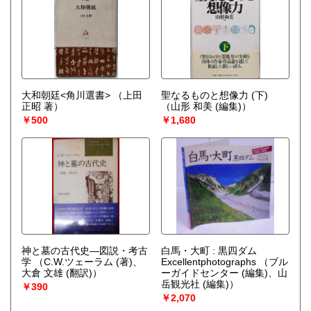
大和朝廷<角川選書>
（上田
聖なるものと想像力 (下)
正昭 著）
（山形 和美 (編集)）
￥500
￥1,680
神と墓の古代史―図説・考古
白馬・大町 : 黒四ダム
学
（C.W.ツェーラム (著)、
Excellentphotographs
（ブル
大倉 文雄 (翻訳)）
ーガイドセンター (編集)、山
岳観光社 (編集)）
￥390
￥2,070