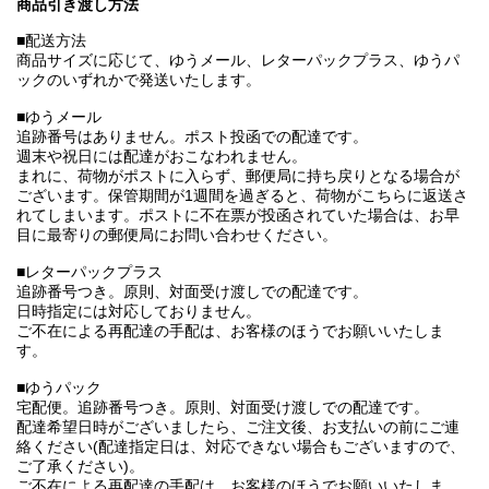
商品引き渡し方法
■配送方法
商品サイズに応じて、ゆうメール、レターパックプラス、ゆうパ
ックのいずれかで発送いたします。
■ゆうメール
追跡番号はありません。ポスト投函での配達です。
週末や祝日には配達がおこなわれません。
まれに、荷物がポストに入らず、郵便局に持ち戻りとなる場合が
ございます。保管期間が1週間を過ぎると、荷物がこちらに返送さ
れてしまいます。ポストに不在票が投函されていた場合は、お早
目に最寄りの郵便局にお問い合わせください。
■レターパックプラス
追跡番号つき。原則、対面受け渡しでの配達です。
日時指定には対応しておりません。
ご不在による再配達の手配は、お客様のほうでお願いいたしま
す。
■ゆうパック
宅配便。追跡番号つき。原則、対面受け渡しでの配達です。
配達希望日時がございましたら、ご注文後、お支払いの前にご連
絡ください(配達指定日は、対応できない場合もございますので、
ご了承ください)。
ご不在による再配達の手配は、お客様のほうでお願いいたしま