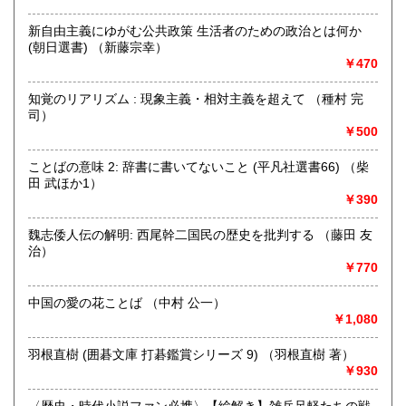
にお問い合わせください。出張費は、無料です。
新自由主義にゆがむ公共政策 生活者のための政治とは何か
(朝日選書) （新藤宗幸）
取り扱い分野
￥470
哲学宗教、歴史、社会科学、自然科学、美術工芸、趣味、外
国書、サブカルチャー、古書一般（その他）
知覚のリアリズム : 現象主義・相対主義を超えて （種村 完
オールジャンル
司）
￥500
ことばの意味 2: 辞書に書いてないこと (平凡社選書66) （柴
田 武ほか1）
￥390
魏志倭人伝の解明: 西尾幹二国民の歴史を批判する （藤田 友
治）
￥770
中国の愛の花ことば （中村 公一）
￥1,080
羽根直樹 (囲碁文庫 打碁鑑賞シリーズ 9) （羽根直樹 著）
￥930
〈歴史・時代小説ファン必携〉【絵解き】雑兵足軽たちの戦