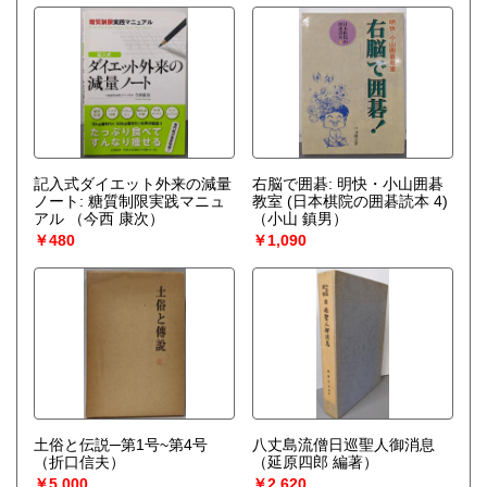
記入式ダイエット外来の減量
右脳で囲碁: 明快・小山囲碁
ノート: 糖質制限実践マニュ
教室 (日本棋院の囲碁読本 4)
アル
（今西 康次）
（小山 鎮男）
￥480
￥1,090
土俗と伝説─第1号~第4号
八丈島流僧日巡聖人御消息
（折口信夫）
（延原四郎 編著）
￥5,000
￥2,620