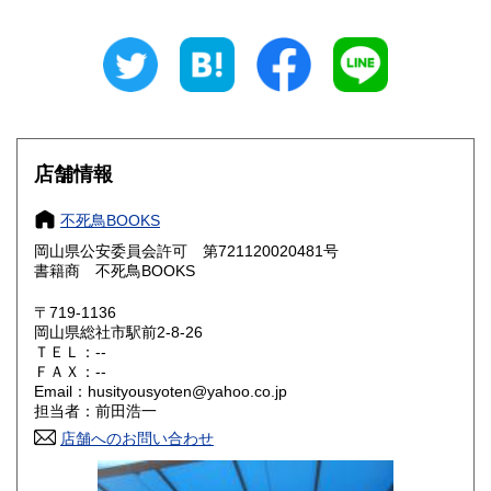
新潟県
富山県
300円
300円
石川県
福井県
300円
300円
山梨県
長野県
300円
300円
店舗情報
岐阜県
静岡県
300円
300円
不死鳥BOOKS
愛知県
三重県
300円
300円
岡山県公安委員会許可 第721120020481号
書籍商 不死鳥BOOKS
滋賀県
京都府
300円
300円
〒719-1136
大阪府
兵庫県
300円
300円
岡山県総社市駅前2-8-26
ＴＥＬ：--
奈良県
和歌山県
ＦＡＸ：--
300円
300円
Email：husityousyoten@yahoo.co.jp
担当者：前田浩一
鳥取県
島根県
300円
300円
店舗へのお問い合わせ
岡山県
広島県
300円
300円