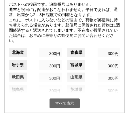
ポストへの投函です。追跡番号はありません。
週末と祝日には配達がおこなわれません。平日であれば、通
常、出荷から2～3日程度での到着となります。
まれに、ポストに入らないなどの理由で、荷物が郵便局に持
ち替えられる場合があります。郵便局に保管された荷物は1週
間経過すると返送されてしまいます。不在表が投函されてい
た場合は、お早めに最寄りの郵便局にお問い合わせくださ
い。
北海道
青森県
300円
300円
岩手県
宮城県
300円
300円
秋田県
山形県
300円
300円
福島県
茨城県
300円
300円
栃木県
群馬県
300円
300円
すべて表示
埼玉県
千葉県
300円
300円
東京都
神奈川県
300円
300円