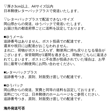
▽厚さ3cm以上、A4サイズ以内
日本郵便レターパックプラスで発送いたします。
▽レターパックプラスで配送できないサイズ
岡山県からの発送。ゆうパックで発送いたします。
お届け先の都道府県ごとに送料を設定しております。
■ゆうメール
追跡番号はありません。ポスト投函での配達です。
週末や祝日には配達がおこなわれません。
まれに、荷物がポストに入らず、郵便局に持ち戻りとなる場合が
ございます。保管期間が1週間を過ぎると、荷物がこちらに返送さ
れてしまいます。ポストに不在票が投函されていた場合は、お早
目に最寄りの郵便局にお問い合わせください。
■レターパックプラス
追跡番号つき。原則、対面受け渡しでの配達です。
■ゆうパック
岡山県からの発送。実費と同等の送料を設定しております。
送料については、日本郵便のホームページをご参照ください。
追跡番号つき。原則、対面受け渡しでの配達です。
海外発送可否