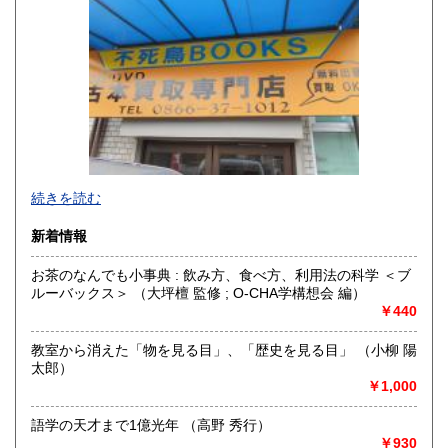
山口県
徳島県
300円
300円
香川県
愛媛県
300円
300円
高知県
福岡県
300円
300円
佐賀県
長崎県
300円
300円
不死鳥BOOKSでは、書籍だけでなくCD、DVD、レコード、
熊本県
大分県
300円
300円
続きを読む
ゲーム、おもちゃ、骨董品まであらゆるものの買い取りがで
きます。店主が、日本全国買取にお伺いいたします。お気軽
宮崎県
鹿児島県
新着情報
300円
300円
にお問い合わせください。出張費は、無料です。
お茶のなんでも小事典 : 飲み方、食べ方、利用法の科学 ＜ブ
沖縄県
300円
沿線名：伯備線・桃太郎線(吉備線)
ルーバックス＞ （大坪檀 監修 ; O-CHA学構想会 編）
最寄駅：総社駅
￥440
営業時間：9時から17時
定休日：年中無休
教室から消えた「物を見る目」、「歴史を見る目」 （小柳 陽
太郎）
書籍の買取について
￥1,000
不死鳥BOOKSでは、書籍だけでなくCD、DVD、レコード、
ゲーム、おもちゃ、骨董品まであらゆるものの買い取りがで
語学の天才まで1億光年 （高野 秀行）
きます。店主が、日本全国買取にお伺いいたします。お気軽
￥930