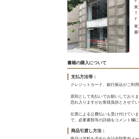
〒1
東
Ｔ
Ｆ
東
書
書籍の購入について
支払方法等：
クレジットカード、銀行振込がご利用
原則として先払いでお願いしておりま
恐れ入りますがお客様負担とさせてい
伝票による公費払いも受け付けていま
で、必要書類等の詳細をコメント欄に
商品引渡し方法：
商品は送料を含めた合計金額案内メー