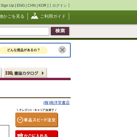
Sign Up [
ENG
|
CHN
|
KOR
]
ログイン
物かごを見る
ご利用ガイド
(株)南洋堂書店