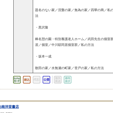
題名のない家／涅槃の家／無為の家／四華の商／私
法
・黒沢隆
棒名憩の園・特別養護老人ホーム／武田先生の個室
居／個室／中川邸同居個室群／私の方法
・坂本一成
散田の家／水無瀬の町家／登戸の家／私の方法
株)南洋堂書店