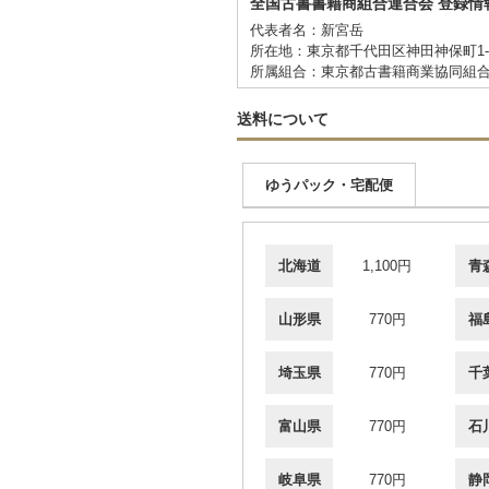
全国古書書籍商組合連合会 登録情
代表者名：新宮岳
所在地：東京都千代田区神田神保町1-
所属組合：東京都古書籍商業協同組
送料について
ゆうパック・宅配便
北海道
1,100円
青
山形県
770円
福
埼玉県
770円
千
富山県
770円
石
岐阜県
770円
静