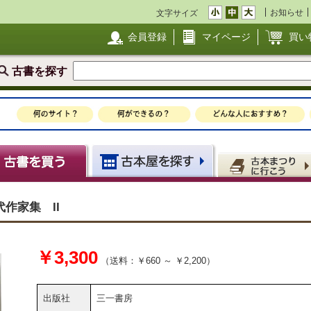
お知らせ
文字サイズ
会員登録
マイページ
買い
古書を探す
作家集 II
￥3,300
（送料：￥660 ～ ￥2,200）
出版社
三一書房