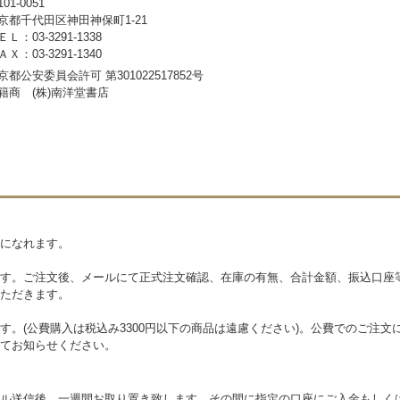
01-0051
京都千代田区神田神保町1-21
ＥＬ：03-3291-1338
ＡＸ：03-3291-1340
京都公安委員会許可 第301022517852号
籍商 (株)南洋堂書店
になれます。
す。ご注文後、メールにて正式注文確認、在庫の有無、合計金額、振込口座
ただきます。
す。(公費購入は税込み3300円以下の商品は遠慮ください)。公費でのご注
てお知らせください。
ル送信後、一週間お取り置き致します。その間に指定の口座にご入金もしく