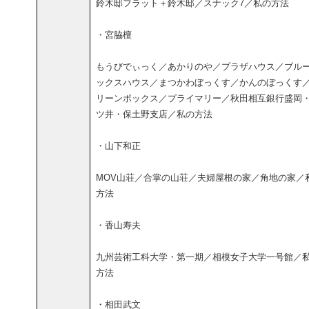
鈴木邸フラット＋鈴木邸／スナック7／私の方法
・宮脇檀
もうびでぃっく／あかりのや／プラザハウス／ブル
ックスハウス／まつかわぼっくす／かんのぼっくす
リーンボックス／プライマリー／秋田相互銀行盛岡
ツ井・保土野支店／私の方法
・山下和正
MOV山荘／合掌の山荘／夫婦屋根の家／角地の家／
方法
・香山寿夫
九州芸術工科大学・第一期／相模女子大学一号館／
方法
・相田武文