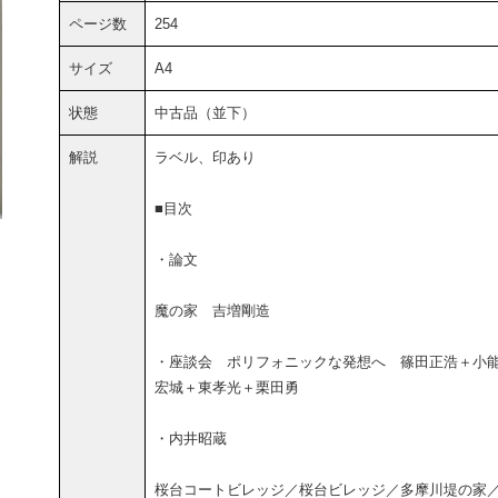
ページ数
254
サイズ
A4
状態
中古品（並下）
解説
ラベル、印あり
■目次
・論文
魔の家 吉増剛造
・座談会 ポリフォニックな発想へ 篠田正浩＋小
宏城＋東孝光＋栗田勇
・内井昭蔵
桜台コートビレッジ／桜台ビレッジ／多摩川堤の家