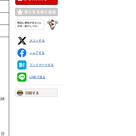
ポストする
シェアする
ブックマークする
LINEで送る
能林
／目