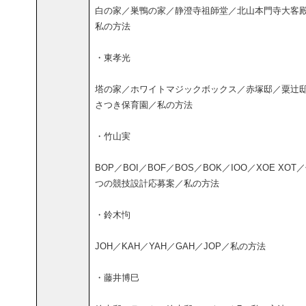
白の家／巣鴨の家／静澄寺祖師堂／北山本門寺大客
私の方法
・東孝光
塔の家／ホワイトマジックボックス／赤塚邸／粟辻
さつき保育園／私の方法
・竹山実
BOP／BOI／BOF／BOS／BOK／IOO／XOE XOT
つの競技設計応募案／私の方法
・鈴木怐
JOH／KAH／YAH／GAH／JOP／私の方法
・藤井博巳