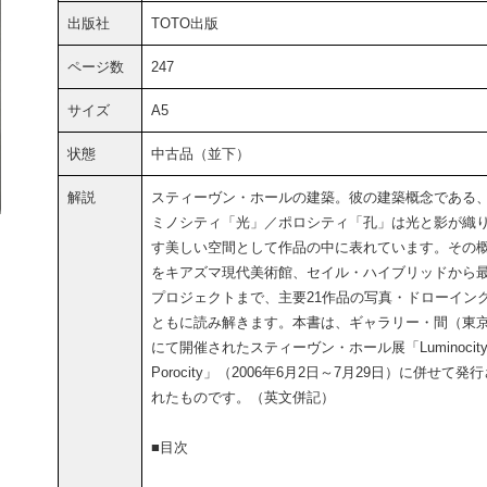
出版社
TOTO出版
ページ数
247
サイズ
A5
状態
中古品（並下）
解説
スティーヴン・ホールの建築。彼の建築概念である
ミノシティ「光」／ポロシティ「孔」は光と影が織
す美しい空間として作品の中に表れています。その
をキアズマ現代美術館、セイル・ハイブリッドから
プロジェクトまで、主要21作品の写真・ドローイン
ともに読み解きます。本書は、ギャラリー・間（東
にて開催されたスティーヴン・ホール展「Luminocit
Porocity」（2006年6月2日～7月29日）に併せて発
れたものです。（英文併記）
■目次