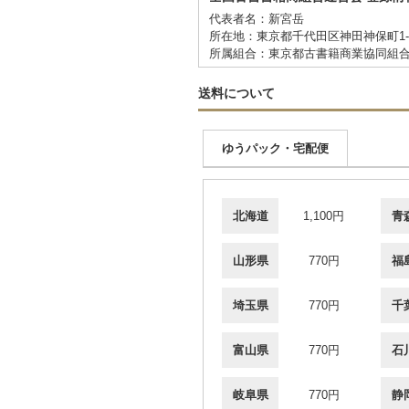
代表者名：新宮岳
所在地：東京都千代田区神田神保町1-
所属組合：東京都古書籍商業協同組
送料について
ゆうパック・宅配便
北海道
1,100円
青
山形県
770円
福
埼玉県
770円
千
富山県
770円
石
岐阜県
770円
静