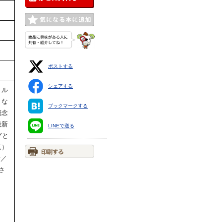
ポストする
シェアする
、ル
りな
ブックマークする
概念
最新
LINEで送る
グと
京）
y／
行さ