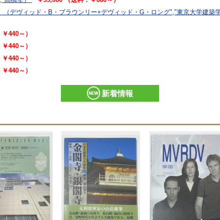
）
（デヴィッド・B・ブラウンリー+デヴィッド・G・ロング","東京大学建築
：￥440～）
：￥440～）
：￥440～）
：￥440～）
新着情報