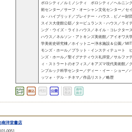
ポロシティ／ルミノシティ ポロシティ／ヘルニン
術センター／サーフ・オーシャン文化センター／セ
ル・ハイブリッド／プレイナー・ハウス．ピノー財
スイス大使館公邸／タービュランス・ハウス／ライ
ング・ウイズ・ライトハウス／ネイル・コレクター
ハウス／ネルソン・アトキンズ美術館／アイオワ大
学美術史研究棟／ホイットニー浄水施設＆公園／MI
モンズ・ホール／プラット・インスティテュート 
ンズ・ホール／聖イグナティウス礼拝堂／サルファ
ィ・ストラートのオフィス／キアズマ現代美術館／
ンブルック科学センター／ディー・イー・ショー／
ッツォ・デル・チネマ／作品リスト／略歴
株)南洋堂書店
01-0051