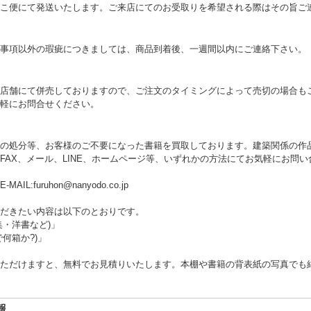
こ便にて発送いたします。ご来店にてのお受取りを希望される際はその旨ご
事項以外の瑕疵につきましては、商品到着後、一週間以内にご連絡下さい。
店舗にて併売しておりますので、ご注文のタイミングによって売切の場合も
軽にお問合せください。
の処分等、お客様のご不要になった書籍を買取しております。建築関係の作
FAX、メール、LINE、ホームページ等、いずれかの方法にてお気軽にお問
 E-MAIL:furuhon@nanyodo.co.jp
だきたい内容は以下のとおりです。
集・洋書など)」
何箱か?)」
ただけますと、無料でお見積りいたします。本棚や書籍の背表紙の写真でも
報