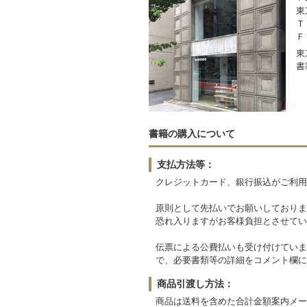
東
Ｔ
Ｆ
東
書
書籍の購入について
支払方法等：
クレジットカード、銀行振込がご利用
原則として先払いでお願いしておりま
恐れ入りますがお客様負担とさせてい
伝票による公費払いも受け付けていま
で、必要書類等の詳細をコメント欄に
商品引渡し方法：
商品は送料を含めた合計金額案内メー