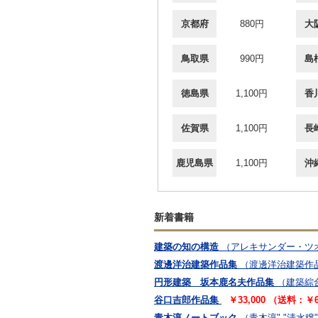
京都府
880円
大
鳥取県
990円
島
徳島県
1,100円
香
佐賀県
1,100円
長
鹿児島県
1,100円
沖
新着書籍
建築の知の構造
（アレキサンダー・ツオ
渡邊洋治建築作品集
（渡邊洋治建築作
円形建築 坂本鹿名夫作品集
（建築綜
谷口吉郎作品集
￥33,000 （送料：￥
青木淳ノートブック
（青木淳","清水穣