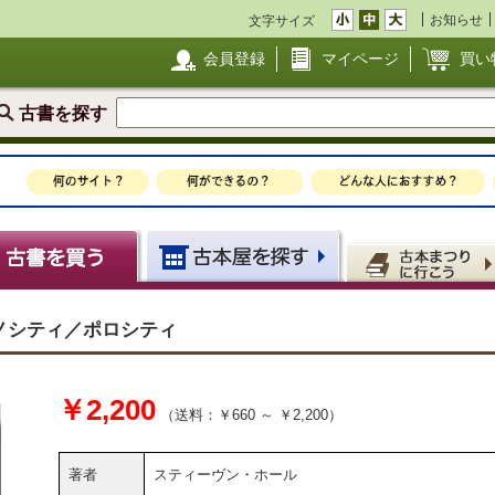
お知らせ
文字サイズ
会員登録
マイページ
買い
古書を探す
ノシティ／ポロシティ
￥2,200
（送料：￥660 ～ ￥2,200）
著者
スティーヴン・ホール