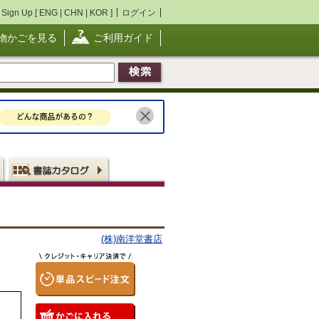
Sign Up [
ENG
|
CHN
|
KOR
]
ログイン
物かごを見る
ご利用ガイド
(株)南洋堂書店