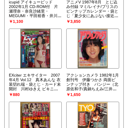
icupid アイキューピッド
アニメV 1987年8月 とじ込
2002年1月 CD-ROM付 片
み付録 マミ/レイナ/プリスの
瀬理奈・奈良沙緒里・
ピンナップカレンダー・袋と
MEGUMI・平田裕香・井川
じ「夏少女にあぶない接近」
遥・吉岡美穂・安達祐実・小
付き 魔女っ子クラブ四人
￥1,100
￥3,850
向美奈子 他
組・クリスタルトライアング
ル 他 アニメブイ
EXciter エキサイター 2007
アクションカメラ 1982年1月
年4月 Vol.12 真木あんな 衣
創刊号 伊藤つかさ 両面ピ
装切れ端・袋とじ・カード未
ンナップ付き パンジー（北
開封 川村ゆきえ ビキニ
原佐和子/真鍋ちえみ/三井比
5p・井上ゆりな・小林恵美
佐子）・桂木文・篠山葉子・
￥880
￥1,650
他
小林理子 他