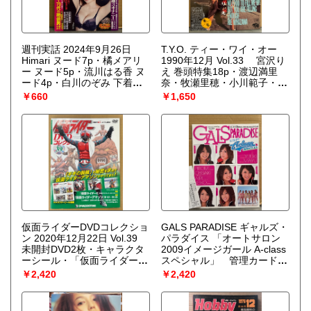
週刊実話 2024年9月26日
T.Y.O. ティー・ワイ・オー
Himari ヌード7p・橘メアリ
1990年12月 Vol.33 宮沢り
ー ヌード5p・流川はる香 ヌ
え 巻頭特集18p・渡辺満里
ード4p・白川のぞみ 下着
奈・牧瀬里穂・小川範子・中
4p 他
山忍・中村由真・河田純子・
￥660
￥1,650
田村英里子・高岡早紀・坂上
香織・桜井幸子・小泉今日
子・ribbon・CoCo・寺尾友
美・高橋由美子 他
仮面ライダーDVDコレクショ
GALS PARADISE ギャルズ・
ン 2020年12月22日 Vol.39
パラダイス 「オートサロン
未開封DVD2枚・キャラクタ
2009イメージガール A-class
ーシール・「仮面ライダーア
スペシャル」 管理カード付
マゾン」ピンナップ付き
き 相川友希・大矢真夕・古
￥2,420
￥2,420
「仮面ライダーX 劇場版 五人
崎瞳・高橋千咲姫・永作あい
ライダー対キングダーク」/
り・稲垣慶子 レースクイー
「仮面ライダーアマゾン」
ン/キャンギャル 写真集