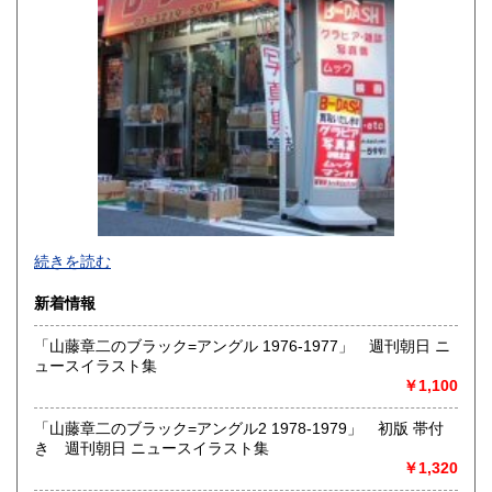
熊本県
大分県
600円
600円
宮崎県
鹿児島県
600円
600円
沖縄県
600円
新旧女優・アイドルのグラビア、なつかしの本
続きを読む
映画・特撮、ゲーム・アニメ古漫画などの趣味本は当店にお
まかせください。
新着情報
お取り扱いは、趣味のものすべてにわたります。
「山藤章二のブラック=アングル 1976-1977」 週刊朝日 ニ
グラビアアイドル雑誌(キャンディーズなどの昔の女優・アイ
ュースイラスト集
ドルも歓迎)
￥1,100
写真集・イメージビデオ(DVD)、雑誌(成人問わず)
古マンガ・アニメロマンアルバム系、イラスト集、
美少女ゲーム、プレミアゲーム、攻略本・設定資料集
「山藤章二のブラック=アングル2 1978-1979」 初版 帯付
映画パンフレット、プレミアトイ、音楽
き 週刊朝日 ニュースイラスト集
CD・ビデオ・DVD・LD
￥1,320