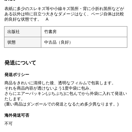
表紙に多少のスレキズ等や小線キズ箇所・背に小折れ箇所などが
ある以外は特に目立つ大きなダメージはなく、ページ自体は比較
的良好な状態です。 A
出版社
竹書房
状態
中古品（良好）
発送について
発送ポリシー
商品をきれいに清掃した後、透明なフィルムで包装します。
それを商品内容が透けないよう1度中袋に包み、
さらにエアーパッキン(ぷちぷち)に包んでから外袋に入れて発送い
たします。
(重い商品はダンボールでの発送となるため多少異なります。)
海外発送可否
不可