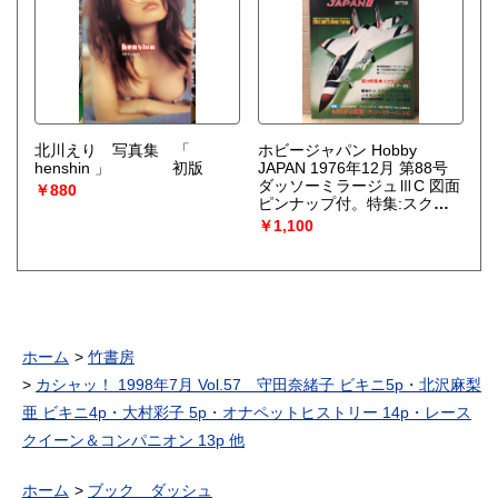
第1話〜第3話収録
ギャルパラ
DeAGOSTINI
北川えり 写真集 「
ホビージャパン Hobby
henshin 」 初版
JAPAN 1976年12月 第88号
ダッソーミラージュⅢC 図面
￥880
ピンナップ付。特集:スクラ
ンブルFX F-14 F-15・完全取
￥1,100
材 第16回東京見本市・入間
航空ショー 他 ホビジャ
プラモデル スケールモデル
ホーム
竹書房
カシャッ！ 1998年7月 Vol.57 守田奈緒子 ビキニ5p・北沢麻梨
亜 ビキニ4p・大村彩子 5p・オナペットヒストリー 14p・レース
クイーン＆コンパニオン 13p 他
ホーム
ブック ダッシュ