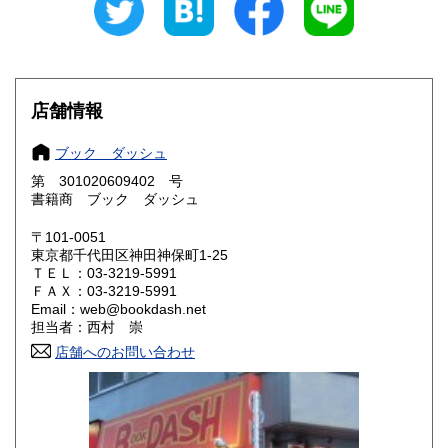
愛知県
三重県
600円
600円
滋賀県
京都府
600円
600円
店舗情報
大阪府
兵庫県
600円
600円
ブック ダッシュ
奈良県
和歌山県
600円
600円
第 301020609402 号
書籍商 ブック ダッシュ
鳥取県
島根県
600円
600円
〒101-0051
岡山県
広島県
600円
600円
東京都千代田区神田神保町1-25
ＴＥＬ：03-3219-5991
ＦＡＸ：03-3219-5991
山口県
徳島県
600円
600円
Email：web@bookdash.net
担当者：西村 崇
香川県
愛媛県
600円
600円
店舗へのお問い合わせ
高知県
福岡県
600円
600円
佐賀県
長崎県
600円
600円