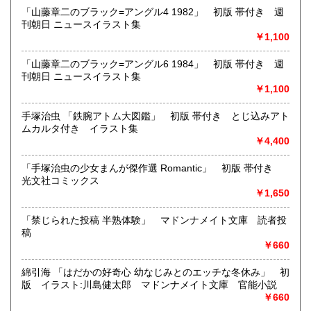
どんなジャンルでも買取することができます。
「山藤章二のブラック=アングル4 1982」 初版 帯付き 週
東京近郊出張買取していますのでお気軽にご相談ください。
刊朝日 ニュースイラスト集
￥1,100
沿線名：地下鉄(三田線、新宿線、半蔵門線) JR(中央・総武
線)
「山藤章二のブラック=アングル6 1984」 初版 帯付き 週
最寄駅：神保町駅 御茶ノ水駅
刊朝日 ニュースイラスト集
営業時間：12:00-20:00
￥1,100
定休日：なし 年末は30日午後5時に閉店、年始は3日正午よ
り開店します
手塚治虫 「鉄腕アトム大図鑑」 初版 帯付き とじ込みアト
ムカルタ付き イラスト集
書籍の買取について
￥4,400
メール web@bookdash.net または専用ページでお問い合
「手塚治虫の少女まんが傑作選 Romantic」 初版 帯付き
わせください。
光文社コミックス
お電話 03-3219-5991でも受け付けております。
￥1,650
お取引内容は、ご依頼されたあとの返信メールに、さらに詳
しく説明した文章をお付けしております。ご安心ください。
「禁じられた投稿 半熟体験」 マドンナメイト文庫 読者投
稿
￥660
取り扱い分野
趣味、サブカルチャー、古書一般（その他）
綿引海 「はだかの好奇心 幼なじみとのエッチな冬休み」 初
女優・アイドル・グラビア・アダルトや映画・マンガ等
版 イラスト:川島健太郎 マドンナメイト文庫 官能小説
￥660