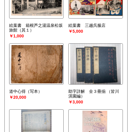
絵葉書 箱根芦之湯温泉松坂
絵葉書 三越呉服店
旅館（其１）
￥5,000
￥1,000
道中心得（写本）
助字詳解 全３冊揃
（皆川
淇園編）
￥20,000
￥3,000