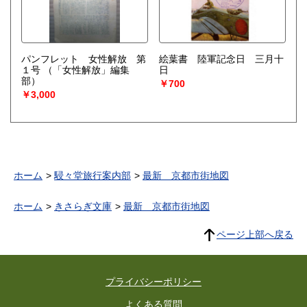
パンフレット 女性解放 第
絵葉書 陸軍記念日 三月十
１号
（「女性解放」編集
日
部）
￥700
￥3,000
ホーム
駸々堂旅行案内部
最新 京都市街地図
ホーム
きさらぎ文庫
最新 京都市街地図
ページ上部へ戻る
プライバシーポリシー
よくある質問