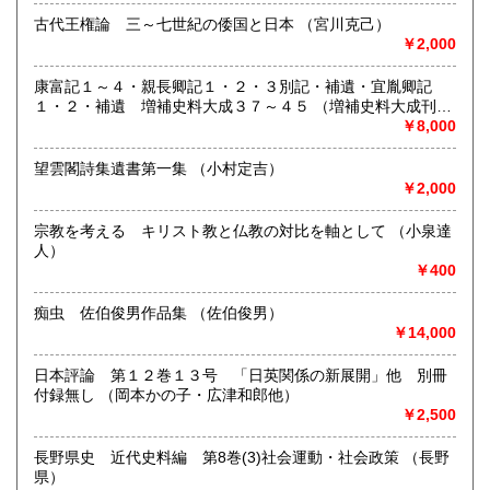
熊本県
大分県
210円
210円
沿線名：西武池袋線
古代王権論 三～七世紀の倭国と日本 （宮川克己）
最寄駅：石神井公園駅すぐ
￥2,000
宮崎県
鹿児島県
営業時間：10:00〜18:00
210円
210円
定休日：水曜日
康富記１～４・親長卿記１・２・３別記・補遺・宜胤卿記
沖縄県
210円
１・２・補遺 増補史料大成３７～４５ （増補史料大成刊行
書籍の買取について
会編）
￥8,000
-
望雲閣詩集遺書第一集 （小村定吉）
￥2,000
取り扱い分野
-
宗教を考える キリスト教と仏教の対比を軸として （小泉達
人）
￥400
痴虫 佐伯俊男作品集 （佐伯俊男）
￥14,000
日本評論 第１２巻１３号 「日英関係の新展開」他 別冊
付録無し （岡本かの子・広津和郎他）
￥2,500
長野県史 近代史料編 第8巻(3)社会運動・社会政策 （長野
県）