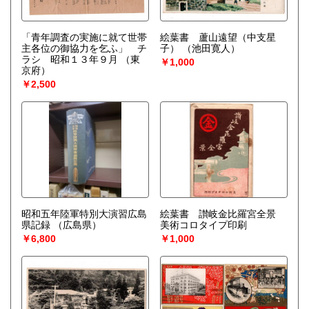
「青年調査の実施に就て世帯
絵葉書 蘆山遠望（中支星
主各位の御協力を乞ふ」 チ
子）
（池田寛人）
ラシ 昭和１３年９月
（東
￥1,000
京府）
￥2,500
昭和五年陸軍特別大演習広島
絵葉書 讃岐金比羅宮全景
県記録
（広島県）
美術コロタイプ印刷
￥6,800
￥1,000