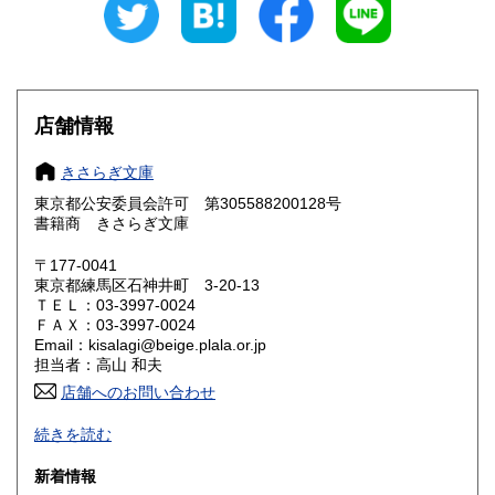
愛知県
三重県
210円
210円
滋賀県
京都府
210円
210円
大阪府
兵庫県
210円
210円
店舗情報
奈良県
和歌山県
210円
210円
きさらぎ文庫
東京都公安委員会許可 第305588200128号
鳥取県
島根県
210円
210円
書籍商 きさらぎ文庫
岡山県
広島県
210円
210円
〒177-0041
東京都練馬区石神井町 3-20-13
ＴＥＬ：03-3997-0024
山口県
徳島県
210円
210円
ＦＡＸ：03-3997-0024
Email：kisalagi@beige.plala.or.jp
香川県
愛媛県
210円
210円
担当者：高山 和夫
店舗へのお問い合わせ
高知県
福岡県
210円
210円
日本史・近現代史・人文社会科学全般の古書目録発行（休刊
続きを読む
中）。不在がちですのでご来店の場合は事前にご連絡くださ
佐賀県
長崎県
210円
210円
い。
新着情報