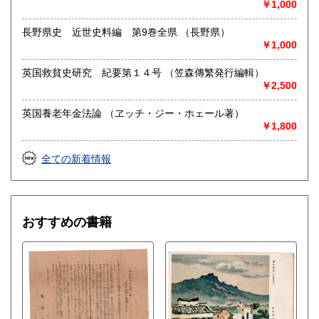
￥1,000
長野県史 近世史料編 第9巻全県 （長野県）
￥1,000
英国救貧史研究 紀要第１４号 （笠森傳繁発行編輯）
￥2,500
英国養老年金法論 （ヱッチ・ジー・ホェール著）
￥1,800
全ての新着情報
おすすめの書籍