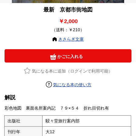
最新 京都市街地図
￥2,000
（送料：￥210）
きさらぎ文庫
かごに入れる
気になる本に追加（ログインで利用可能）
気になる本の使い方
解説
彩色地図 裏面名所案内記 ７９×５４ 折れ目切れ有
出版社
駸々堂旅行案内部
刊行年
大12