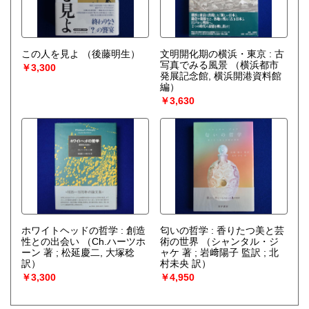
この人を見よ
（後藤明生）
文明開化期の横浜・東京 : 古
写真でみる風景
（横浜都市
￥3,300
発展記念館, 横浜開港資料館
編）
￥3,630
ホワイトヘッドの哲学 : 創造
匂いの哲学 : 香りたつ美と芸
性との出会い
（Ch.ハーツホ
術の世界
（シャンタル・ジ
ーン 著 ; 松延慶二, 大塚稔
ャケ 著 ; 岩﨑陽子 監訳 ; 北
訳）
村未央 訳）
￥3,300
￥4,950