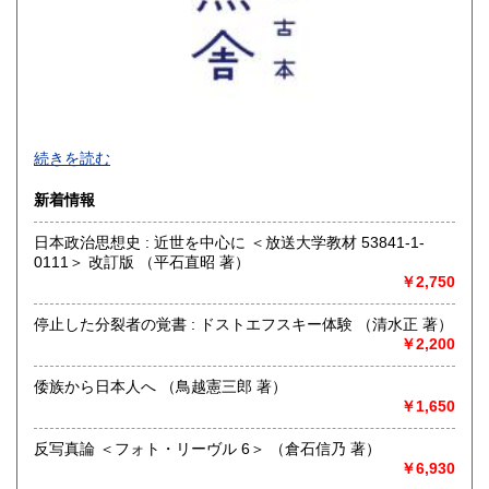
沖縄県
300円
【 厚紙封筒＋OPP袋で丁寧梱包 / 公費歓迎 】
続きを読む
■公費購入のご相談などお問い合わせは、メールでお願いいた
新着情報
します
日本政治思想史 : 近世を中心に ＜放送大学教材 53841-1-
沿線名：-
0111＞ 改訂版 （平石直昭 著）
最寄駅：-
￥2,750
営業時間：-
定休日：-
停止した分裂者の覚書 : ドストエフスキー体験 （清水正 著）
￥2,200
書籍の買取について
〈 人文書・美術書・専門書 〉
倭族から日本人へ （鳥越憲三郎 著）
￥1,650
【 全国 無料で出張買取いたします 】
反写真論 ＜フォト・リーヴル 6＞ （倉石信乃 著）
￥6,930
どうぞお気軽にお問い合わせください