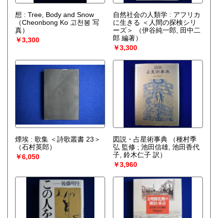
想 : Tree, Body and Snow
自然社会の人類学 : アフリカ
（Cheonbong Ko 고천봉 写
に生きる ＜人間の探検シリ
真）
ーズ＞
（伊谷純一郎, 田中二
郎 編著）
￥3,300
￥3,300
煙埃 : 歌集 ＜詩歌叢書 23＞
図説・占星術事典
（種村季
（石村英郎）
弘 監修 ; 池田信雄, 池田香代
子, 鈴木仁子 訳）
￥6,050
￥3,960