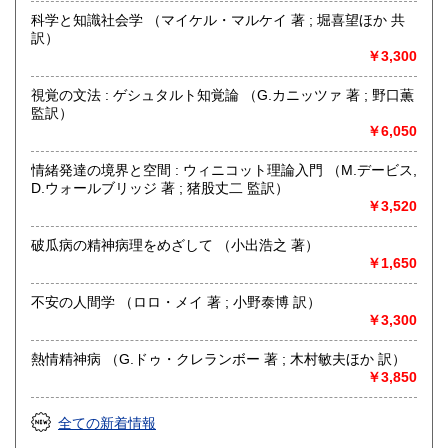
☎買取受付フリーダイヤル 0120-989-307
科学と知識社会学 （マイケル・マルケイ 著 ; 堀喜望ほか 共
訳）
公式LINEアカウント 「徒然舎」 ございます
￥3,300
https://lin.ee/NDp1ENf
視覚の文法 : ゲシュタルト知覚論 （G.カニッツァ 著 ; 野口薫
取り扱い分野
監訳）
￥6,050
哲学宗教、社会科学、自然科学、美術工芸、国語国文、外国
文学、サブカルチャー、古書一般（その他）
情緒発達の境界と空間 : ウィニコット理論入門 （M.デービス,
人文書・美術書・専門書
D.ウォールブリッジ 著 ; 猪股丈二 監訳）
￥3,520
破瓜病の精神病理をめざして （小出浩之 著）
￥1,650
不安の人間学 （ロロ・メイ 著 ; 小野泰博 訳）
￥3,300
熱情精神病 （G.ドゥ・クレランボー 著 ; 木村敏夫ほか 訳）
￥3,850
全ての新着情報