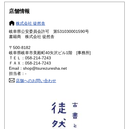
大阪府
兵庫県
300円
300円
店舗情報
奈良県
和歌山県
300円
300円
株式会社 徒然舎
岐阜県公安委員会許可 第531030001590号
鳥取県
島根県
300円
300円
書籍商 株式会社 徒然舎
岡山県
広島県
300円
300円
〒500-8182
岐阜県岐阜市美殿町40矢沢ビル1階 [事務所]
ＴＥＬ：058-214-7243
山口県
徳島県
300円
300円
ＦＡＸ：058-214-7243
Email：shop@tsurezuresha.net
香川県
愛媛県
300円
300円
担当者：-
店舗へのお問い合わせ
高知県
福岡県
300円
300円
佐賀県
長崎県
300円
300円
熊本県
大分県
300円
300円
宮崎県
鹿児島県
300円
300円