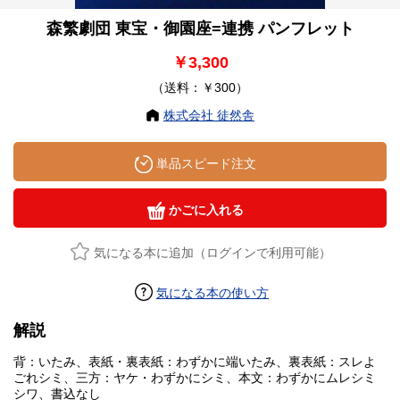
森繁劇団 東宝・御園座=連携 パンフレット
￥3,300
（送料：￥300）
株式会社 徒然舎
単品スピード注文
かごに入れる
気になる本に追加（ログインで利用可能）
気になる本の使い方
解説
背：いたみ、表紙・裏表紙：わずかに端いたみ、裏表紙：スレよ
ごれシミ、三方：ヤケ・わずかにシミ、本文：わずかにムレシミ
シワ、書込なし