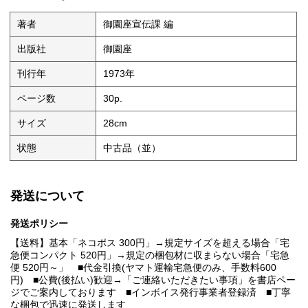
著者
御園座宣伝課 編
出版社
御園座
刊行年
1973年
ページ数
30p.
サイズ
28cm
状態
中古品（並）
発送について
発送ポリシー
【送料】基本「ネコポス 300円」→規定サイズを超える場合「宅
急便コンパクト 520円」→規定の梱包材に収まらない場合「宅急
便 520円～」 ■代金引換(ヤマト運輸宅急便のみ、手数料600
円) ■公費(後払い)歓迎→「ご連絡いただきたい事項」を書店ペー
ジでご案内しております ■インボイス発行事業者登録済 ■丁寧
な梱包で迅速に発送します