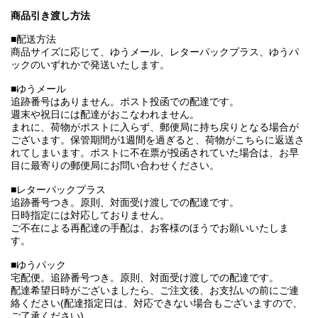
商品引き渡し方法
■配送方法
商品サイズに応じて、ゆうメール、レターパックプラス、ゆうパ
ックのいずれかで発送いたします。
■ゆうメール
追跡番号はありません。ポスト投函での配達です。
週末や祝日には配達がおこなわれません。
まれに、荷物がポストに入らず、郵便局に持ち戻りとなる場合が
ございます。保管期間が1週間を過ぎると、荷物がこちらに返送さ
れてしまいます。ポストに不在票が投函されていた場合は、お早
目に最寄りの郵便局にお問い合わせください。
■レターパックプラス
追跡番号つき。原則、対面受け渡しでの配達です。
日時指定には対応しておりません。
ご不在による再配達の手配は、お客様のほうでお願いいたしま
す。
■ゆうパック
宅配便。追跡番号つき。原則、対面受け渡しでの配達です。
配達希望日時がございましたら、ご注文後、お支払いの前にご連
絡ください(配達指定日は、対応できない場合もございますので、
ご了承ください)。