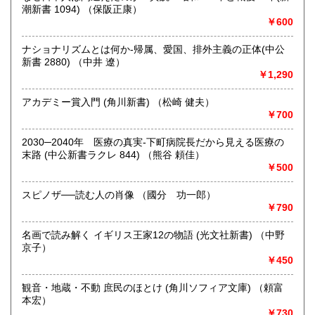
きます。店主が、日本全国買取にお伺いいたします。お気軽
潮新書 1094) （保阪正康）
にお問い合わせください。出張費は、無料です。
￥600
ナショナリズムとは何か-帰属、愛国、排外主義の正体(中公
取り扱い分野
新書 2880) （中井 遼）
哲学宗教、歴史、社会科学、自然科学、美術工芸、趣味、外
￥1,290
国書、サブカルチャー、古書一般（その他）
オールジャンル
アカデミー賞入門 (角川新書) （松崎 健夫）
￥700
2030─2040年 医療の真実-下町病院長だから見える医療の
末路 (中公新書ラクレ 844) （熊谷 頼佳）
￥500
スピノザ──読む人の肖像 （國分 功一郎）
￥790
名画で読み解く イギリス王家12の物語 (光文社新書) （中野
京子）
￥450
観音・地蔵・不動 庶民のほとけ (角川ソフィア文庫) （頼富
本宏）
￥730