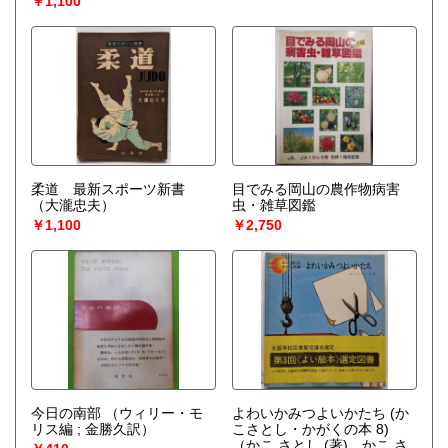
￥1,100
柔道 最新スポーツ新書
目でみる岡山の農作物病害
（大瀧忠夫）
虫・雑草図鑑
￥1,100
￥2,750
今日の南部
（ウィリー・モ
よわいかみつよいかたち (か
リス編 ; 金勝久訳）
こさとし・かがくの本 8)
（かこ さとし (著)、かこ さ