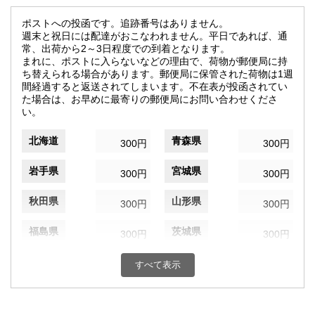
ポストへの投函です。追跡番号はありません。
週末と祝日には配達がおこなわれません。平日であれば、通
常、出荷から2～3日程度での到着となります。
まれに、ポストに入らないなどの理由で、荷物が郵便局に持
ち替えられる場合があります。郵便局に保管された荷物は1週
間経過すると返送されてしまいます。不在表が投函されてい
た場合は、お早めに最寄りの郵便局にお問い合わせくださ
い。
北海道
青森県
300円
300円
岩手県
宮城県
300円
300円
秋田県
山形県
300円
300円
福島県
茨城県
300円
300円
栃木県
群馬県
300円
300円
すべて表示
埼玉県
千葉県
300円
300円