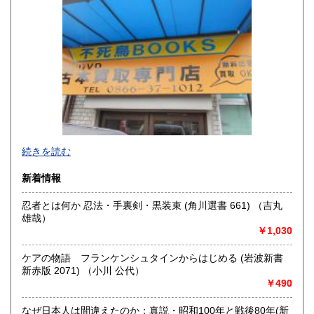
山口県
徳島県
300円
300円
香川県
愛媛県
300円
300円
高知県
福岡県
300円
300円
佐賀県
長崎県
300円
300円
不死鳥BOOKSでは、書籍だけでなくCD、DVD、レコード、
熊本県
大分県
300円
300円
続きを読む
ゲーム、おもちゃ、骨董品まであらゆるものの買い取りがで
きます。店主が、日本全国買取にお伺いいたします。お気軽
宮崎県
鹿児島県
新着情報
300円
300円
にお問い合わせください。出張費は、無料です。
忍者とは何か 忍法・手裏剣・黒装束 (角川選書 661) （吉丸
沖縄県
300円
沿線名：伯備線・桃太郎線(吉備線)
雄哉）
最寄駅：総社駅
￥1,030
営業時間：9時から17時
定休日：年中無休
ケアの物語 フランケンシュタインからはじめる (岩波新書
新赤版 2071) （小川 公代）
書籍の買取について
￥490
不死鳥BOOKSでは、書籍だけでなくCD、DVD、レコード、
ゲーム、おもちゃ、骨董品まであらゆるものの買い取りがで
なぜ日本人は間違えたのか：真説・昭和100年と戦後80年(新