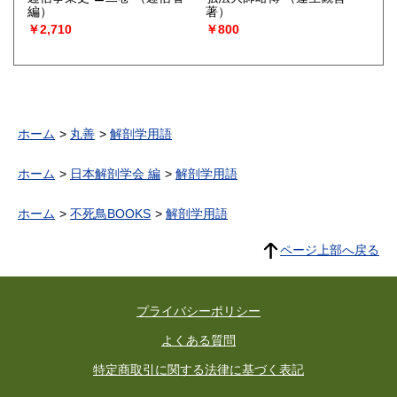
編）
著）
￥2,710
￥800
ホーム
丸善
解剖学用語
ホーム
日本解剖学会 編
解剖学用語
ホーム
不死鳥BOOKS
解剖学用語
ページ上部へ戻る
プライバシーポリシー
よくある質問
特定商取引に関する法律に基づく表記