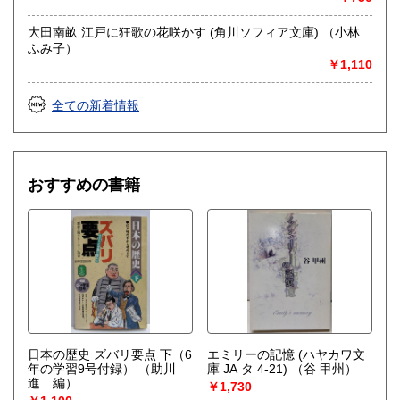
大田南畝 江戸に狂歌の花咲かす (角川ソフィア文庫) （小林
ふみ子）
￥1,110
全ての新着情報
おすすめの書籍
日本の歴史 ズバリ要点 下（6
エミリーの記憶 (ハヤカワ文
年の学習9号付録）
（助川
庫 JA タ 4-21)
（谷 甲州）
進 編）
￥1,730