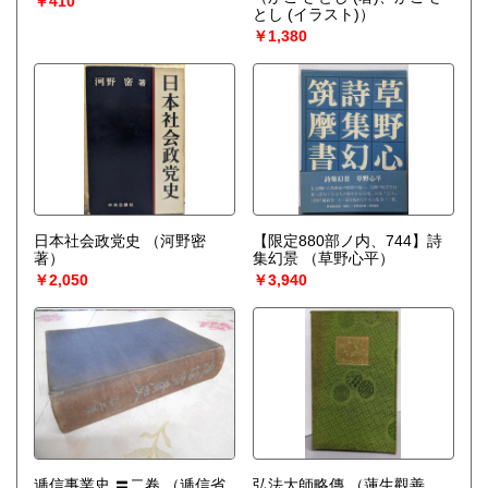
￥410
とし (イラスト)）
￥1,380
日本社会政党史
（河野密
【限定880部ノ内、744】詩
著）
集幻景
（草野心平）
￥2,050
￥3,940
逓信事業史 〓二卷
（逓信省
弘法大師略傳
（蓮生觀善