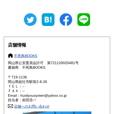
東京都
神奈川県
300円
300円
新潟県
富山県
300円
300円
石川県
福井県
300円
300円
山梨県
長野県
300円
300円
店舗情報
岐阜県
静岡県
300円
300円
不死鳥BOOKS
愛知県
三重県
300円
300円
岡山県公安委員会許可 第721120020481号
書籍商 不死鳥BOOKS
滋賀県
京都府
300円
300円
〒719-1136
大阪府
兵庫県
300円
300円
岡山県総社市駅前2-8-26
ＴＥＬ：--
奈良県
和歌山県
ＦＡＸ：--
300円
300円
Email：husityousyoten@yahoo.co.jp
担当者：前田浩一
鳥取県
島根県
300円
300円
店舗へのお問い合わせ
岡山県
広島県
300円
300円