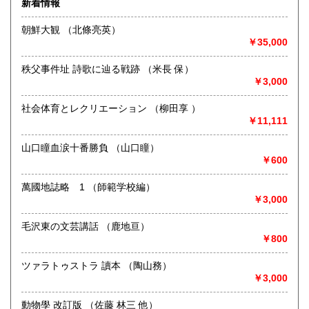
新着情報
術・アート・建築・書道・理工学・東洋医学・ビジネス書・
武道・山岳・オカルト・幻想文学・サブカルチャー・70年
朝鮮大観 （北條亮英）
代、80年代アイドル・アニメ・漫画・雑誌・アダルト・マニ
￥35,000
ア】などオールジャンルを専門スタッフが高額査定
◎メディア商品【ジャズ・ロック・クラシック・映画・アニ
秩父事件址 詩歌に辿る戦跡 （米長 保）
メ・ゲーム・声優・アイドル・ビジネス・アダルト・車・バ
￥3,000
イク・鉄道・レトロ系】などのCD、DVD、Blu-ray、LP、
EP、カセット、ポスター、おもちゃ、グッズ、パンフレット
社会体育とレクリエーション （柳田享 ）
などマニアックなものを中心に高価買取
￥11,111
◎その他【骨董品・美術品・仏教美術・中国美術・切手・エ
山口瞳血涙十番勝負 （山口瞳）
ンタイア・和本・漢籍・戦争㊙︎資料・書道具・茶道具・戦前
￥600
絵はがき・鳥瞰図・古地図・浮世絵・軸・拓本・印譜・エロ
グロ】など古いものの中には希少価値の高いものも多数ござ
萬國地誌略 1 （師範学校編）
いますので価値がないと処分される前に是非 ｢古本倶楽部｣ま
￥3,000
で、お問い合わせ下さい
毛沢東の文芸講話 （鹿地亘）
沿線名：-
￥800
最寄駅：-
営業時間：-
定休日：-
ツァラトゥストラ 讀本 （陶山務）
￥3,000
書籍の買取について
動物學 改訂版 （佐藤 林三 他）