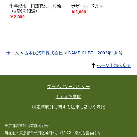
千年紀念 日露戦史 前編
ボザール 7月号
（都築高紹編）
￥3,000
￥2,800
ホーム
古本倶楽部株式会社
GAME CUBE 2002年1月号
ページ上部へ戻る
プライバシーポリシー
よくある質問
特定商取引に関する法律に基づく表記
東京都古書籍商業協同組合
所在地：東京都千代田区神田小川町3-22 東京古書会館内