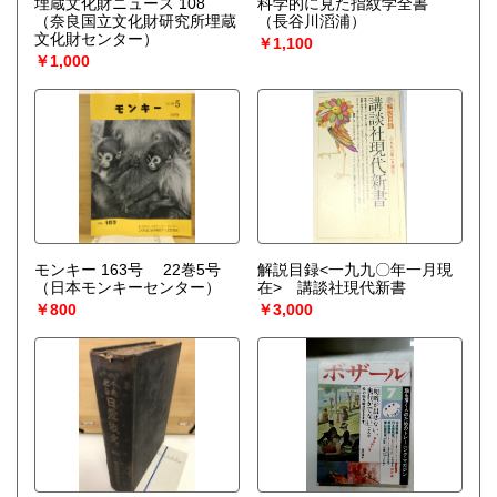
埋蔵文化財ニュース 108
科学的に見た指紋学全書
（奈良国立文化財研究所埋蔵
（長谷川滔浦）
文化財センター）
￥1,100
￥1,000
モンキー 163号 22巻5号
解説目録<一九九〇年一月現
（日本モンキーセンター）
在> 講談社現代新書
￥800
￥3,000