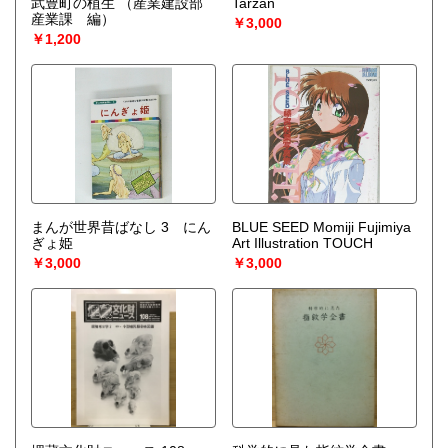
武豊町の植生
（産業建設部
Tarzan
宅配買取送付先
産業課 編）
￥3,000
----------------------------------------
￥1,200
501-0224
岐阜県瑞穂市稲里197-1
古本倶楽部 宅配買取受付係
058-322-2366
----------------------------------------
取り扱い分野
-
オールジャンル、戦前紙モノ、古典籍
まんが世界昔ばなし 3 にん
BLUE SEED Momiji Fujimiya
ぎょ姫
Art Illustration TOUCH
￥3,000
￥3,000