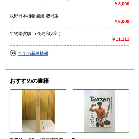
◎出張買取◎
￥3,000
○出張費無料
○出張買取は通常、東海圏のみ
牧野日本植物圖鑑 増補版
￥6,000
※お売り頂ける本の量や質が見込める場合は関東〜近畿エリ
ア要相談
生物學實驗 （長島和太郎）
例
￥11,111
【1000冊以上の専門書やマニア書籍がある】
【大学の研究室の整理】
【遺品整理で古い紙モノや道具など価値の有無が分からない
全ての新着情報
ものがある】
【神社仏閣、蔵の整理、中国古典籍など査定にかなりの専門
知識を要する】
場合などお気軽にご相談ください。
おすすめの書籍
-------------------------------------------
買取専用ダイヤル
050-3698-2626
-------------------------------------------
◎宅配買取◎
○30点より宅配送料無料
○梱包用ダンボールの無料送付可能
○買取金額の概算が知りたい方は、事前査定のサービスもぜひ
ご活用下さい。