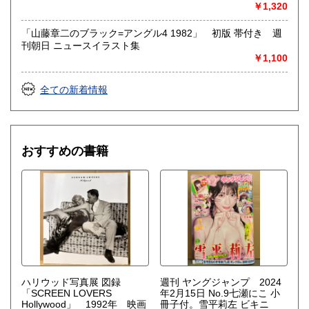
￥1,320
「山藤章二のブラック=アングル4 1982」 初版 帯付き 週
刊朝日 ニュースイラスト集
￥1,100
全ての新着情報
おすすめの書籍
ハリウッド写真展 図録
週刊 ヤングジャンプ 2024
「SCREEN LOVERS
年2月15日 No.9七瀬にこ 小
Hollywood」 1992年 映画
冊子付。雪平莉左 ビキニ