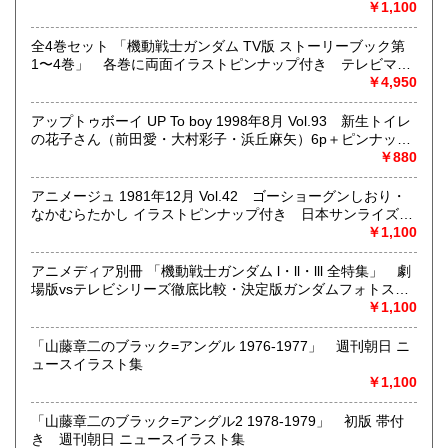
木裕子 ビキニ5p・松本恵 7p・加藤あい 6p・斎藤梨沙 4p・
￥1,100
沿線名：地下鉄(三田線、新宿線、半蔵門線) JR(中央・総武
村田あゆみ ビキニ4p・モーニング娘。モノクロ6p 他
線)
全4巻セット 「機動戦士ガンダム TV版 ストーリーブック第
最寄駅：神保町駅 御茶ノ水駅
1〜4巻」 各巻に両面イラストピンナップ付き テレビマガ
営業時間：12:00-20:00
ジンデラックス
￥4,950
定休日：なし 年末は30日午後5時に閉店、年始は3日正午よ
り開店します
アップトゥボーイ UP To boy 1998年8月 Vol.93 新生トイレ
の花子さん（前田愛・大村彩子・浜丘麻矢）6p＋ピンナップ
書籍の買取について
付 木村佳乃 6p・持田香織 6p・広末涼子 5p・吉野紗香
￥880
5p・小田エリカ 5p・田中麗奈 5p 他
メール web@bookdash.net または専用ページでお問い合
アニメージュ 1981年12月 Vol.42 ゴーショーグンしおり・
わせください。
なかむらたかし イラストピンナップ付き 日本サンライズ
お電話 03-3219-5991でも受け付けております。
は’82年春を席巻できるか？ 宇宙戦士バルディオス・マンザ
￥1,100
イ太閤記・タオタオ・テクノポリス・ゴッドマーズ 他
お取引内容は、ご依頼されたあとの返信メールに、さらに詳
Animage
しく説明した文章をお付けしております。ご安心ください。
アニメディア別冊 「機動戦士ガンダム l・ll・lll 全特集」 劇
場版vsテレビシリーズ徹底比較・決定版ガンダムフォトスト
ーリー・キャラクター/メカ 美術設定集 他 安彦良和 1982
￥1,100
取り扱い分野
年4月
趣味、サブカルチャー、古書一般（その他）
「山藤章二のブラック=アングル 1976-1977」 週刊朝日 ニ
女優・アイドル・グラビア・アダルトや映画・マンガ等
ュースイラスト集
￥1,100
「山藤章二のブラック=アングル2 1978-1979」 初版 帯付
き 週刊朝日 ニュースイラスト集