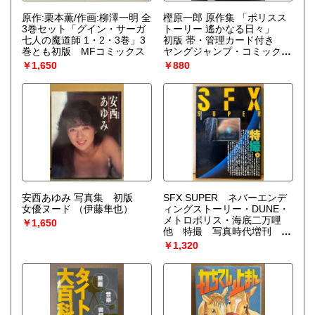
原作:栗本薫/作画:柳澤一明 全
樫原一郎 原作集 「ポリスス
3巻セット「グイン・サーガ
トーリー 遙かなる日々」
七人の魔道師 1・2・3巻」3
初版 帯・管理カード付き
巻とも初版 MFコミックス
ヤングジャンプ・コミック
ス・スペシャル
￥1,650
￥880
安西あゆみ 写真集 初版
SFX SUPER ネバーエンデ
女優ヌード
（伊藤隼也）
ィングストーリー・DUNE・
メトロポリス・海底二万哩
￥1,650
他 特撮 写真時代増刊
1985年4月15日
￥1,320