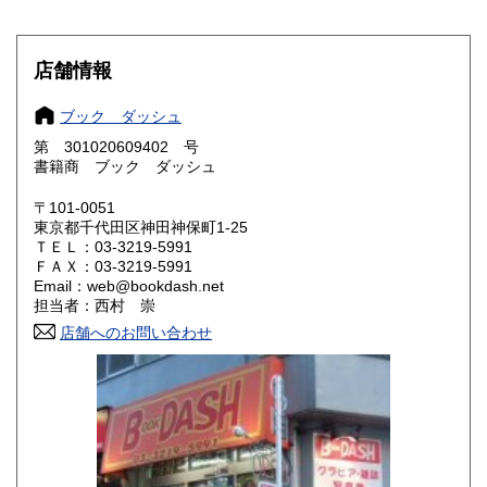
滋賀県
京都府
600円
600円
店舗情報
大阪府
兵庫県
600円
600円
ブック ダッシュ
奈良県
和歌山県
600円
600円
第 301020609402 号
書籍商 ブック ダッシュ
鳥取県
島根県
600円
600円
〒101-0051
岡山県
広島県
600円
600円
東京都千代田区神田神保町1-25
ＴＥＬ：03-3219-5991
ＦＡＸ：03-3219-5991
山口県
徳島県
600円
600円
Email：web@bookdash.net
担当者：西村 崇
香川県
愛媛県
600円
600円
店舗へのお問い合わせ
高知県
福岡県
600円
600円
佐賀県
長崎県
600円
600円
熊本県
大分県
600円
600円