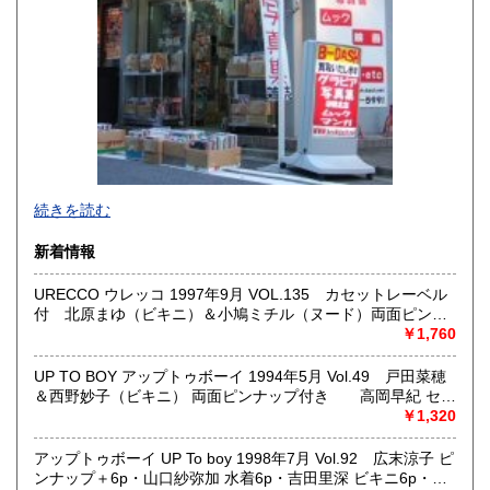
宮崎県
鹿児島県
600円
600円
沖縄県
600円
新旧女優・アイドルのグラビア、なつかしの本
続きを読む
映画・特撮、ゲーム・アニメ古漫画などの趣味本は当店にお
まかせください。
新着情報
お取り扱いは、趣味のものすべてにわたります。
URECCO ウレッコ 1997年9月 VOL.135 カセットレーベル
グラビアアイドル雑誌(キャンディーズなどの昔の女優・アイ
付 北原まゆ（ビキニ）＆小鳩ミチル（ヌード）両面ピンナ
ドルも歓迎)
ップ付き 矢沢ようこ ヌード4p・小沢まどか ヌード8p・安
￥1,760
写真集・イメージビデオ(DVD)、雑誌(成人問わず)
藤有里 ヌード7p・南ありす ヌード8p・上野結 ヌード8p・桜
古マンガ・アニメロマンアルバム系、イラスト集、
ちゆり ヌード6p・松川あゆみ ヌード8p・逸見留奈 ヌード
美少女ゲーム、プレミアゲーム、攻略本・設定資料集
UP TO BOY アップトゥボーイ 1994年5月 Vol.49 戸田菜穂
6p・宝城梨花 ヌード5p・入来陽子 ビキニ5p・RQカタログ・
映画パンフレット、プレミアトイ、音楽
＆西野妙子（ビキニ） 両面ピンナップ付き 高岡早紀 セク
笹原好子 ビキニ3p 他
CD・ビデオ・DVD・LD
シーショット10p・中江有里 12p・瀬戸朝香 4p・篠原涼子
￥1,320
6p・小島聖 ビキニ6p・井上由香理 水着6p・Melody 水着
どんなジャンルでも買取することができます。
7p・中嶋美智代 8p・西野妙子 ビキニ8p・戸田菜穂 12p・春
アップトゥボーイ UP To boy 1998年7月 Vol.92 広末涼子 ピ
東京近郊出張買取していますのでお気軽にご相談ください。
だ、TV,だ、新番組だ！（浜崎あゆみ など） 他
ンナップ＋6p・山口紗弥加 水着6p・吉田里深 ビキニ6p・青