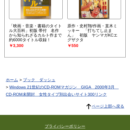
「映画・音楽・書籍のタイト
原作・史村翔/作画・直木ミ
ル大百科」初版 帯付 名作
ッキー 「打ちてし止ま
から知られざるカルト作まで
ん」 初版 ヤンマガKCエ
約6000タイトル収録！
グザクタ
￥3,300
￥550
ホーム
ブック ダッシュ
Windows 21世紀のCD-ROMマガジン GIGA 2000年3月
CD-ROM未開封 女性タイプ別出会いサイト300リンク
ページ上部へ戻る
プライバシーポリシー