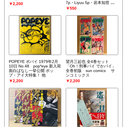
7p・Liyuu 5p・岩本知世 下
￥2,200
着5p 他
￥550
POPEYE ポパイ 1979年2月
望月三起也 全4巻セット
10日 No.48 pop*eye 新入荷
「Oh！刑事パイ でかパイ」
面白ばなし一挙公開 ポッ
全巻初版 sun comics サ
プ・アイ大特集！ 他
ンコミックス
￥2,200
￥2,200