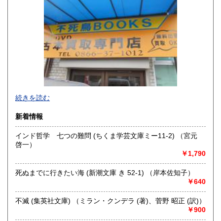
高知県
福岡県
600円
600円
佐賀県
長崎県
600円
600円
熊本県
大分県
600円
600円
宮崎県
鹿児島県
600円
600円
不死鳥BOOKSでは、書籍だけでなくCD、DVD、レコード、
続きを読む
沖縄県
ゲーム、おもちゃ、骨董品まであらゆるものの買い取りがで
600円
きます。店主が、日本全国買取にお伺いいたします。お気軽
新着情報
にお問い合わせください。出張費は、無料です。
インド哲学 七つの難問 (ちくま学芸文庫ミー11-2) （宮元
沿線名：伯備線・桃太郎線(吉備線)
啓一）
最寄駅：総社駅
￥1,790
営業時間：9時から17時
定休日：年中無休
死ぬまでに行きたい海 (新潮文庫 き 52-1) （岸本佐知子）
￥640
書籍の買取について
不死鳥BOOKSでは、書籍だけでなくCD、DVD、レコード、
不滅 (集英社文庫) （ミラン・クンデラ (著)、菅野 昭正 (訳)）
ゲーム、おもちゃ、骨董品まであらゆるものの買い取りがで
￥900
きます。店主が、日本全国買取にお伺いいたします。お気軽