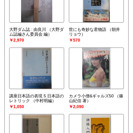
大野ダム誌 : 由良川
（大野ダ
世にも奇妙な君物語
（朝井
ム誌編さん委員会 編）
リョウ）
￥2,970
￥570
講座日本語の表現 5 日本語の
カメラ小僧&ギャルズ50
（篠
レトリック
（中村明編）
山紀信 著）
￥1,050
￥2,090