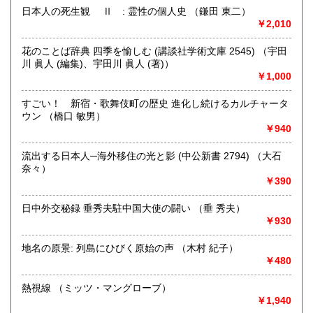
にお問い合わせください。出張費は、無料です。
日本人の死生観 Ⅱ : 霊性の個人史 （鎌田 東二）
￥2,010
取り扱い分野
花のことば辞典 四季を愉しむ (講談社学術文庫 2545) （宇田
哲学宗教、歴史、社会科学、自然科学、美術工芸、趣味、外
川 眞人 (編集)、宇田川 眞人 (著)）
国書、サブカルチャー、古書一般（その他）
￥1,000
オールジャンル
すごい！ 新宿・歌舞伎町の歴史 進化し続けるカルチャータ
ウン （橋口 敏男）
￥940
流出する日本人─海外移住の光と影 (中公新書 2794) （大石
奈々）
￥390
日中外交秘録 垂秀夫駐中国大使の闘い （垂 秀夫）
￥930
地名の原景: 列島にひびく原始の声 （木村 紀子）
￥480
熱視線 （ミッツ・マングローブ）
￥1,940