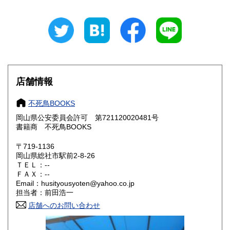
石川県
福井県
600円
600円
山梨県
長野県
600円
600円
岐阜県
静岡県
600円
600円
愛知県
三重県
600円
600円
店舗情報
滋賀県
京都府
600円
600円
不死鳥BOOKS
大阪府
兵庫県
600円
600円
岡山県公安委員会許可 第721120020481号
書籍商 不死鳥BOOKS
奈良県
和歌山県
600円
600円
〒719-1136
岡山県総社市駅前2-8-26
鳥取県
島根県
600円
600円
ＴＥＬ：--
ＦＡＸ：--
岡山県
広島県
600円
600円
Email：husityousyoten@yahoo.co.jp
担当者：前田浩一
山口県
徳島県
600円
600円
店舗へのお問い合わせ
香川県
愛媛県
600円
600円