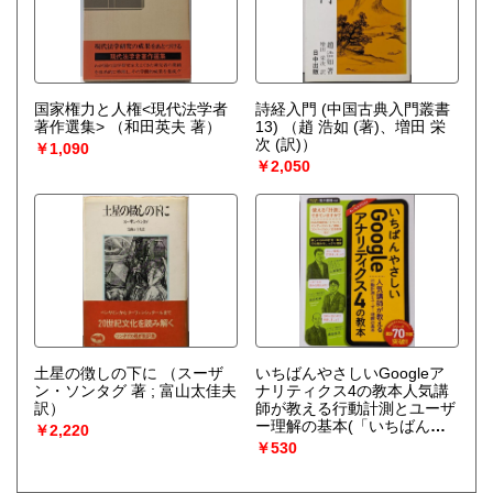
国家権力と人権<現代法学者
詩経入門 (中国古典入門叢書
著作選集>
（和田英夫 著）
13)
（趙 浩如 (著)、増田 栄
次 (訳)）
￥1,090
￥2,050
土星の徴しの下に
（スーザ
いちばんやさしいGoogleア
ン・ソンタグ 著 ; 富山太佳夫
ナリティクス4の教本人気講
訳）
師が教える行動計測とユーザ
ー理解の基本(「いちばんや
￥2,220
さしい教本」シリーズ)
（山
￥530
浦直宏 (著)、高田和資 (著)、
藤田佳浩 (著)）