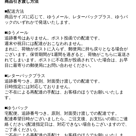
商品引き渡し方法
■配送方法
商品サイズに応じて、ゆうメール、レターパックプラス、ゆうパ
ックのいずれかで発送いたします。
■ゆうメール
追跡番号はありません。ポスト投函での配達です。
週末や祝日には配達がおこなわれません。
まれに、荷物がポストに入らず、郵便局に持ち戻りとなる場合が
ございます。保管期間が1週間を過ぎると、荷物がこちらに返送さ
れてしまいます。ポストに不在票が投函されていた場合は、お早
目に最寄りの郵便局にお問い合わせください。
■レターパックプラス
追跡番号つき。原則、対面受け渡しでの配達です。
日時指定には対応しておりません。
ご不在による再配達の手配は、お客様のほうでお願いいたしま
す。
■ゆうパック
宅配便。追跡番号つき。原則、対面受け渡しでの配達です。
配達希望日時がございましたら、ご注文後、お支払いの前にご連
絡ください(配達指定日は、対応できない場合もございますので、
ご了承ください)。
ご不在による再配達の手配は、お客様のほうでお願いいたしま