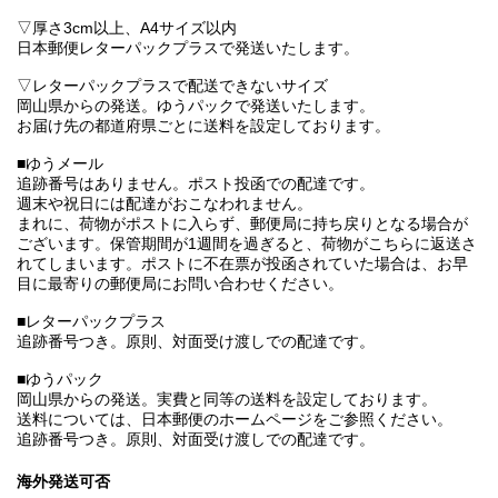
▽厚さ3cm以上、A4サイズ以内
日本郵便レターパックプラスで発送いたします。
▽レターパックプラスで配送できないサイズ
岡山県からの発送。ゆうパックで発送いたします。
お届け先の都道府県ごとに送料を設定しております。
■ゆうメール
追跡番号はありません。ポスト投函での配達です。
週末や祝日には配達がおこなわれません。
まれに、荷物がポストに入らず、郵便局に持ち戻りとなる場合が
ございます。保管期間が1週間を過ぎると、荷物がこちらに返送さ
れてしまいます。ポストに不在票が投函されていた場合は、お早
目に最寄りの郵便局にお問い合わせください。
■レターパックプラス
追跡番号つき。原則、対面受け渡しでの配達です。
■ゆうパック
岡山県からの発送。実費と同等の送料を設定しております。
送料については、日本郵便のホームページをご参照ください。
追跡番号つき。原則、対面受け渡しでの配達です。
海外発送可否