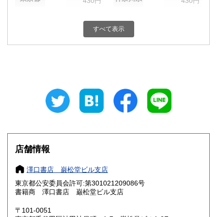
430円
430円
新潟県
富山県
430円
430円
すべて表示
石川県
福井県
430円
430円
山梨県
長野県
430円
430円
岐阜県
静岡県
430円
430円
愛知県
三重県
430円
430円
滋賀県
京都府
430円
430円
大阪府
兵庫県
430円
430円
店舗情報
奈良県
和歌山県
430円
430円
澤口書店 巌松堂ビル支店
東京都公安委員会許可:第301021209086号
鳥取県
島根県
430円
430円
書籍商 澤口書店 巌松堂ビル支店
岡山県
広島県
430円
430円
〒101-0051