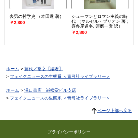
喪男の哲学史
（本田透 著）
シューマンとロマン主義の時
代
（マルセル・ブリオン 著 ;
￥2,800
喜多尾道冬, 須磨一彦 訳）
￥2,800
ホーム
藤代／裕之【編著】
フェイクニュースの生態系 ＜青弓社ライブラリー＞
ホーム
澤口書店 巌松堂ビル支店
フェイクニュースの生態系 ＜青弓社ライブラリー＞
ページ上部へ戻る
プライバシーポリシー