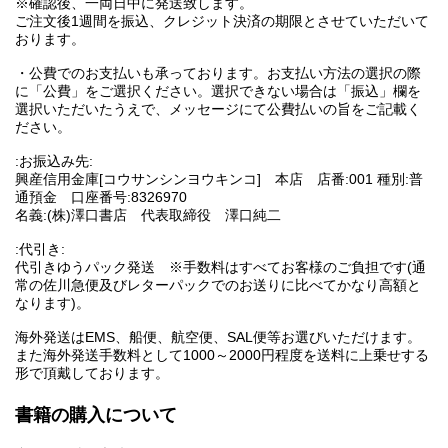
※確認後、一両日中に発送致します。
ご注文後1週間を振込、クレジット決済の期限とさせていただいて
おります。
・公費でのお支払いも承っております。お支払い方法の選択の際
に「公費」をご選択ください。選択できない場合は「振込」欄を
選択いただいたうえで、メッセージにて公費払いの旨をご記載く
ださい。
:お振込み先:
興産信用金庫[コウサンシンヨウキンコ] 本店 店番:001 種別:普
通預金 口座番号:8326970
名義:(株)澤口書店 代表取締役 澤口純二
:代引き:
代引きゆうパック発送 ※手数料はすべてお客様のご負担です(通
常の佐川急便及びレターパックでのお送りに比べてかなり高額と
なります)。
海外発送はEMS、船便、航空便、SAL便等お選びいただけます。
また海外発送手数料として1000～2000円程度を送料に上乗せする
形で頂戴しております。
書籍の購入について