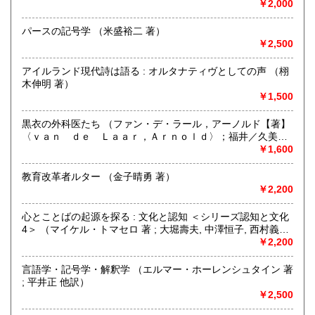
￥2,000
書籍の買取について
パースの記号学 （米盛裕二 著）
日本全国無料出張買取りお引き受けいたします。
￥2,500
まずは、フリーダイヤル 0120-68-2332 までご連絡下さ
い。
アイルランド現代詩は語る : オルタナティヴとしての声 （栩
木伸明 著）
￥1,500
取り扱い分野
総記、哲学宗教、歴史、社会科学、自然科学、美術工芸、国
黒衣の外科医たち （ファン・デ・ラール，アーノルド【著】
語国文、外国文学、古典籍、近代文献、趣味、外国書、サブ
〈ｖａｎ ｄｅ Ｌａａｒ，Ａｒｎｏｌｄ〉；福井／久美子
カルチャー、古書一般（その他）
【訳】；鈴木／晃仁【監訳】）
￥1,600
古本古書全般
教育改革者ルター （金子晴勇 著）
￥2,200
心とことばの起源を探る : 文化と認知 ＜シリーズ認知と文化
4＞ （マイケル・トマセロ 著 ; 大堀壽夫, 中澤恒子, 西村義樹,
本多啓 訳）
￥2,200
言語学・記号学・解釈学 （エルマー・ホーレンシュタイン 著
; 平井正 他訳）
￥2,500