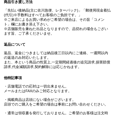
商品引き渡し方法
「先払い後納品(主に佐川急便、レターパック)」「郵便局現金着払
(代引)※手数料はすべてお客様のご負担です。」
※ご来店によるお買い求めがご希望の場合は、その旨「コメン
ト」欄にお書き添え下さい。
※店舗販売を兼ねた出品となりますので、品切れの場合もござい
ます旨、ご了承くださいませ。
返品について
返品、返金につきましては納品後三日以内にご連絡、一週間以内
の返送のみ対応いたします。
また、本という商品の性質上,一定期間経過後の追完請求,損害賠償
請求,代金減額請求,契約解除には応じかねます。
他特記事項
・店舗電話での応対は一切出来ません。
メールまたはFAXのみご対応となります。
・掲載商品は店頭にない場合がございます。
店頭でのご購入をご希望の場合は事前にお問い合わせください。
・通常は領収書を発行しておりません。ご希望のお客様は注文時