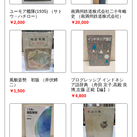
ユーモア艦隊(1935)
（サト
南満州鉄道株式会社二十年略
ウ・ハチロー）
史
（南満州鉄道株式会社）
￥2,000
￥20,000
風貌姿勢 初版
（井伏鱒
プログレッシブ インドネシ
二）
ア語辞典
（舟田 京子;高殿 良
博;左藤 正範【編】）
￥1,500
￥4,800