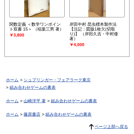
関数定義 ＜数学ワンポイン
岸田中村 昆虫標本製作法
ト双書 15＞
（稲葉三男 著）
【注記：図版1枚欠(切取
り)】
（岸田久吉・中村倭
￥3,800
著）
￥4,000
ホーム
シュプリンガー・フェアラーク東京
組み合わせゲームの裏表
ホーム
山崎洋平 著
組み合わせゲームの裏表
ホーム
藤原書店
組み合わせゲームの裏表
ページ上部へ戻る