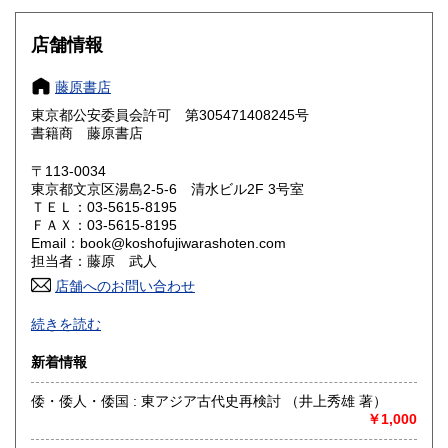
大阪府
兵庫県
300円
300円
店舗情報
奈良県
和歌山県
300円
300円
藤原書店
東京都公安委員会許可 第305471408245号
鳥取県
島根県
300円
300円
書籍商 藤原書店
岡山県
広島県
300円
300円
〒113-0034
東京都文京区湯島2-5-6 清水ビル2F 3号室
ＴＥＬ：03-5615-8195
山口県
徳島県
300円
300円
ＦＡＸ：03-5615-8195
Email：book@koshofujiwarashoten.com
香川県
愛媛県
300円
300円
担当者：藤原 武人
店舗へのお問い合わせ
高知県
福岡県
300円
300円
【通信販売専門 (ご来店不可)】 の古書店です。
続きを読む
※大変申し訳ございませんが、店頭での販売は行っておりま
佐賀県
長崎県
300円
300円
せん。
新着情報
熊本県
大分県
300円
300円
書籍の状態等、ご不明な点・気になる所がございましたら、
倭・倭人・倭国 : 東アジア古代史再検討 （井上秀雄 著）
Eメール・電話でお気軽にお問い合わせ下さいませ。
￥1,000
宮崎県
鹿児島県
300円
300円
メールアドレス【book@koshofujiwarashoten.com】