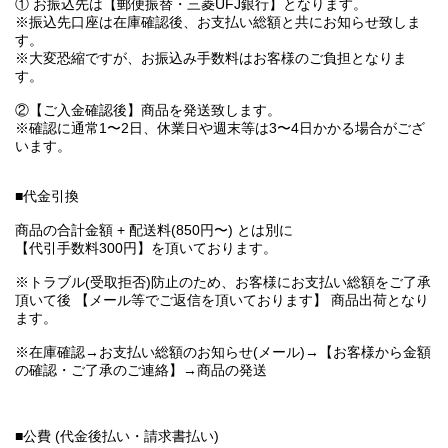
① お振込先は【郵便振替・三菱UFJ銀行】となります。
※振込先口座は在庫確認後、お支払い総額と共にお知らせ致しま
す。
※大変恐縮ですが、お振込み手数料はお客様のご負担となりま
す。
②【ご入金確認後】商品を発送致します。
※確認に通常1〜2日、休業日や週末等は3〜4日かかる場合がござ
います。
■代金引換
商品の合計金額 + 配送料(850円〜) とは別に
【代引手数料300円】を頂いております。
※トラブル(受取拒否)防止のため、お客様にお支払い総額をご了承
頂いて後 【メール等でご返信を頂いております】 商品出荷となり
ます。
※在庫確認→お支払い総額のお知らせ(メール)→【お客様から金額
の確認・ご了承のご連絡】→商品の発送
■公費 (代金後払い・請求書払い)