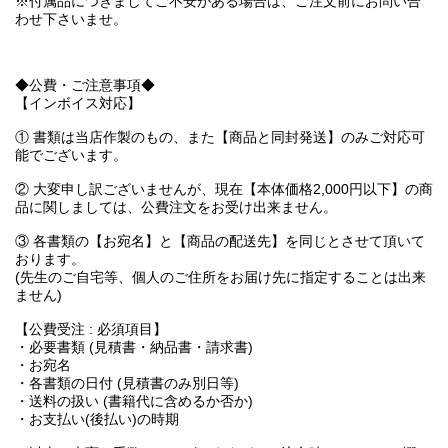
※付属品につきましてご不安がある場合は、ご注文前にお問い合
わせ下さいませ。
◆公費・ご注意事項◆
【インボイス対応】
① 書類は当店作製のもの、また【商品と同封発送】のみご対応可
能でございます。
② 大変申し訳ございませんが、現在【本体価格2,000円以下】の商
品に関しましては、公費注文をお受け出来ません。
③ 各書類の【お宛名】と【商品の配送先】を同じとさせて頂いて
おります。
(先生のご自宅等、個人のご住所をお届け先に指定することは出来
ません)
【公費受注 : 必須項目】
・必要書類 (見積書・納品書・請求書)
・お宛名
・各書類の日付 (見積書のみ別日等)
・送料の扱い (書籍代に含めるか否か)
・お支払い(後払い)の時期