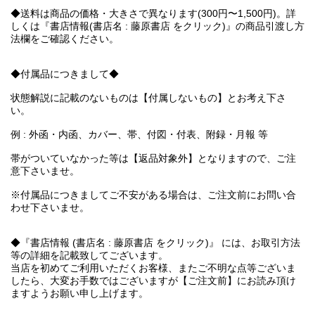
◆送料は商品の価格・大きさで異なります(300円〜1,500円)。詳
しくは『書店情報(書店名 : 藤原書店 をクリック)』の商品引渡し方
法欄をご確認ください。
◆付属品につきまして◆
状態解説に記載のないものは【付属しないもの】とお考え下さ
い。
例 : 外函・内函、カバー、帯、付図・付表、附録・月報 等
帯がついていなかった等は【返品対象外】となりますので、ご注
意下さいませ。
※付属品につきましてご不安がある場合は、ご注文前にお問い合
わせ下さいませ。
◆『書店情報 (書店名 : 藤原書店 をクリック)』 には、お取引方法
等の詳細を記載致してございます。
当店を初めてご利用いただくお客様、またご不明な点等ございま
したら、大変お手数ではございますが【ご注文前】にお読み頂け
ますようお願い申し上げます。