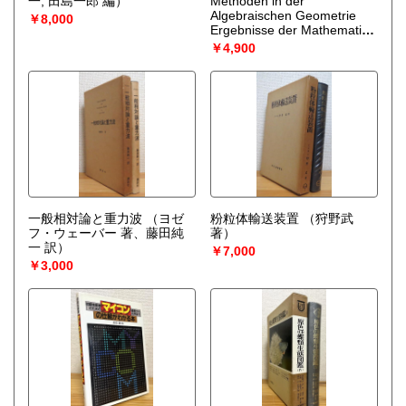
一, 田島一郎 編）
Methoden in der
Algebraischen Geometrie
￥8,000
Ergebnisse der Mathematik
und Ihrer Grenzgebiete ＜
￥4,900
Ergebnisse der Mathematik
und Ihrer Grenzgebiete＞
【2. Aufl.】
（F.
Hirzebruch）
一般相対論と重力波
（ヨゼ
粉粒体輸送装置
（狩野武
フ・ウェーバー 著、藤田純
著）
一 訳）
￥7,000
￥3,000