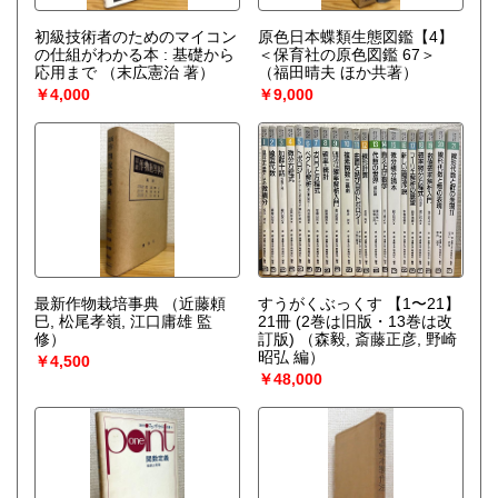
初級技術者のためのマイコン
原色日本蝶類生態図鑑【4】
の仕組がわかる本 : 基礎から
＜保育社の原色図鑑 67＞
応用まで
（末広憲治 著）
（福田晴夫 ほか共著）
￥4,000
￥9,000
最新作物栽培事典
（近藤頼
すうがくぶっくす 【1〜21】
巳, 松尾孝嶺, 江口庸雄 監
21冊 (2巻は旧版・13巻は改
修）
訂版)
（森毅, 斎藤正彦, 野崎
昭弘 編）
￥4,500
￥48,000