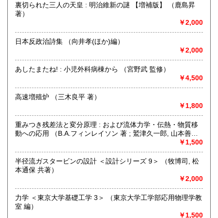
裏切られた三人の天皇 : 明治維新の謎 【増補版】 （鹿島昇
沖縄県
300円
※販売書籍につきまして【お電話でのお問い合わせ】は、現
著）
品在庫を確認するためお時間を頂戴いたします。
￥2,000
(お電話折返しでのご対応となります)
日本反政治詩集 （向井孝(ほか)編）
沿線名：JR中央線・総武線・東京メトロ丸ノ内線
￥2,000
最寄駅：御茶ノ水駅・本郷三丁目駅
営業時間：【事務所営業・通信販売専門 (ご来店不可)】
あしたまたね! : 小児外科病棟から （宮野武 監修）
9:00〜17:00 ※買取・仕入れ等で不在の場合がございます
￥4,500
定休日：水曜日・日曜日・年末年始
高速増殖炉 （三木良平 著）
書籍の買取について
￥1,800
自然科学等の学術書・専門書・その他資料買取り致します。
重みつき残差法と変分原理 : および流体力学・伝熱・物質移
電話・FAX・メール等でお気軽にご相談下さいませ。
動への応用 （B.A.フィンレイソン 著 ; 鷲津久一郎, 山本善之,
出張買取・配送料着払い(当店の支払い)で送って頂くことも
川井忠彦 共訳）
￥1,500
可能でございます。
※お送り頂く場合は必ず事前にご連絡下さいませ。
半径流ガスタービンの設計 ＜設計シリーズ 9＞ （牧博司, 松
本通保 共著）
取り扱い分野
￥2,000
自然科学、外国書、古書一般（その他）
【地球科学(地質・鉱物)・天文学・動物学・植物学・その他
力学 ＜東京大学基礎工学 3＞ （東京大学工学部応用物理学教
自然科学】
室 編）
￥1,500