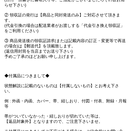
らせ下さい)
② 領収証の発行は【商品と同封発送のみ】ご対応させて頂きま
す。
(代金引換の場合は配送業者がお渡しする「代金引き換え領収証」
をご利用ください)
③ 商品発送後の領収証請求(または記載内容の訂正・変更等で再送
の場合)は【郵送代】を頂戴致します。
(返信用封筒を当店までお送り下さい)
予めご了承のほどお願い申し上げます。
◆付属品につきまして◆
状態解説に記載のないものは【付属しないもの】とお考え下さ
い。
例 : 外函・内函、カバー、帯、紐しおり、付図・付表、附録・月報
等
帯がついていなかった・紐しおりが切れていた等は、
【返品対象外】となりますので、ご注意下さいませ。