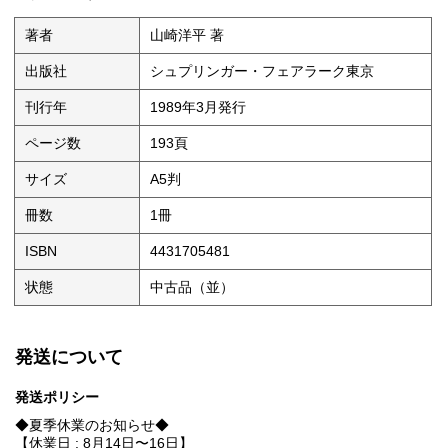
著者
山崎洋平 著
出版社
シュプリンガー・フェアラーク東京
刊行年
1989年3月発行
ページ数
193頁
サイズ
A5判
冊数
1冊
ISBN
4431705481
状態
中古品（並）
発送について
発送ポリシー
◆夏季休業のお知らせ◆
【休業日 : 8月14日〜16日】