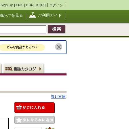
Sign Up [
ENG
|
CHN
|
KOR
]
ログイン
物かごを見る
ご利用ガイド
海月文庫