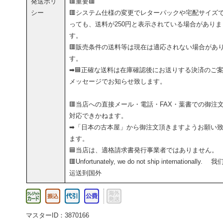
発送ポリ
🟥重要🟥
シー
🟥システム仕様の変更でレターパックや宅配サイズ
っても、送料が250円と表示されている場合がありま
す。
🟥販売条件の送料等は現在は適応されない場合があ
す。
➡🟦正確な送料は在庫確認後にお送りする決済のご
メッセージでお知らせ致します。
🟥当店への直接メール・電話・FAX・葉書での御注
対応できかねます。
➡「日本の古本屋」から御注文頂きますようお願い
ます。
🟦当店は、適格請求書発行事業者ではありません。
🟥Unfortunately, we do not ship internationally. 
运送到国外
マスターID：3870166