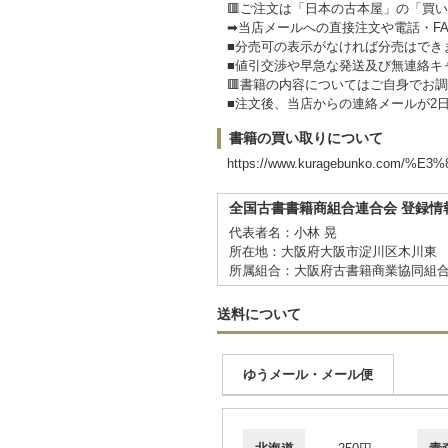
🟥ご注文は「日本の古本屋」の「買
➡当店メールへの直接注文や電話・F
■分売可の表示がなければ分売はでき
■値引交渉や早急な発送及び無連絡キ
🟥書籍の内容についてはご自身でお
■注文後、当店からの連絡メールが2
書籍の買い取りについて
https://www.kuragebunko.co
全国古書書籍商組合連合会 登録情
代表者名：小林 晃
所在地：大阪府大阪市淀川区木川東 3
所属組合：大阪府古書籍商業協同組
送料について
ゆうメール・メール便