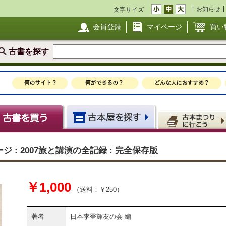
お知らせ
文字サイズ
会員登録
マイページ
買い
古書を探す
: 2007旅と講演の全記録 : 完全保存版
￥1,000
（送料：￥250）
著者
日本李登輝友の会 編