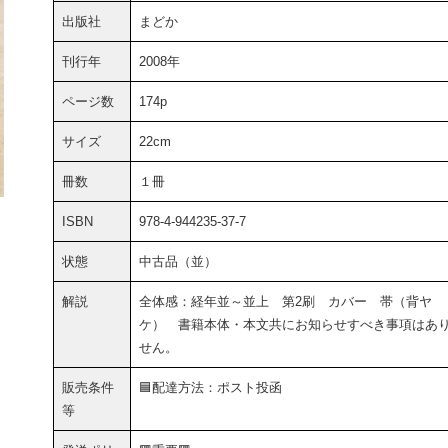
出版社
まどか
刊行年
2008年
ページ数
174p
サイズ
22cm
冊数
１冊
ISBN
978-4-944235-37-7
状態
中古品（並）
解説
全体感：経年並～並上 第2刷 カバー 帯（背ヤ
ケ） 書籍本体・本文共にお知らせすべき事項はあ
せん。
販売条件
🟦配達方法：ポスト投函
等