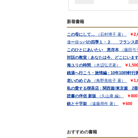
新着書籍
この母にして…
（石村博子 著）
￥2,
ヨーロッパの四季１・２ フランス四季
このひとにあいたい 恵存本
（藤田弓
対話の教室 : あなたは今、どこにいます
海ユリの時間
（木辺弘児著）
￥1,50
銭湯へ行こう・旅情編 : 10年1089軒行脚
老いのめぐみ
（角野美枝子 著）
￥1,
私の愛する喫茶店 : 関西篇/東京篇 2
読書の伴侶 新版
（久山康 編）
￥800
銃と十字架
（遠藤周作 著）
￥600
おすすめの書籍