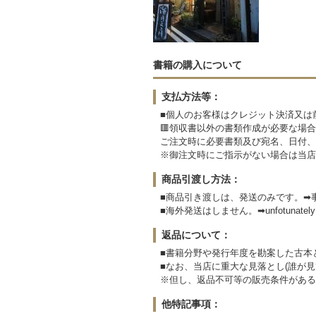
書籍の購入について
支払方法等：
■個人のお客様はクレジット決済又は
🟥領収書以外の書類作成が必要な場合
ご注文時に必要書類及び宛名、日付、
※御注文時にご指示がない場合は当店
商品引渡し方法：
■商品引き渡しは、発送のみです。➡
■海外発送はしません。➡unfotunately We
返品について：
■書籍分野や発行年度を勘案した古本
■なお、当店に重大な見落とし(誰が
※但し、返品不可等の販売条件がある
他特記事項：