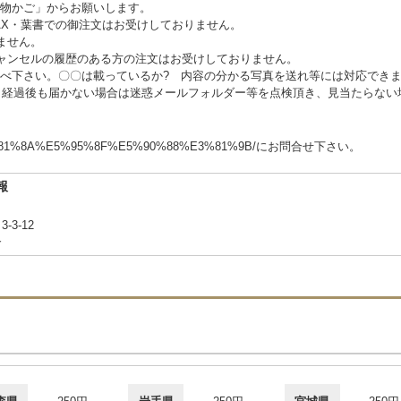
い物かご」からお願いします。
AX・葉書での御注文はお受けしておりません。
ません。
ャンセルの履歴のある方の注文はお受けしておりません。
調べ下さい。〇〇は載っているか? 内容の分かる写真を送れ等には対応でき
日経過後も届かない場合は迷惑メールフォルダー等を点検頂き、見当たらない
m/%E3%81%8A%E5%95%8F%E5%90%88%E3%81%9B/にお問合せ下さい。
報
-3-12
合