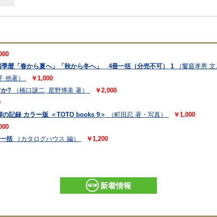
000
暦「春から夏へ」「秋から冬へ」 4冊一括（分売不可） 1
（饗庭孝男 
子 他著）
￥1,000
か?
（橋口譲二, 星野博美 著）
￥2,000
0
の記録 カラー版 ＜TOTO books 9＞
（町田忍 著・写真）
￥1,000
000
冊一括
（カタログハウス 編）
￥1,200
新着情報