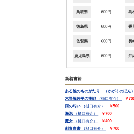
鳥取県
600円
島
徳島県
600円
香
佐賀県
600円
長
鹿児島県
600円
沖
新着書籍
ある池のものがたり （かがくのほん
木野塚佐平の挑戦
（樋口有介）
￥70
雨の匂い
（樋口有介）
￥500
海泡
（樋口有介）
￥700
魔女
（樋口有介）
￥400
刺青白書
（樋口有介）
￥700