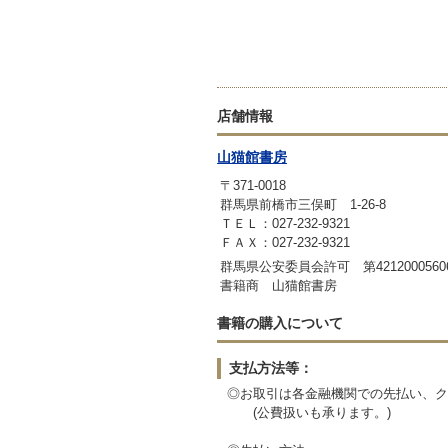
店舗情報
山猫館書房
〒371-0018
群馬県前橋市三俣町 1-26-8
ＴＥＬ：027-232-9321
ＦＡＸ：027-232-9321
群馬県公安委員会許可 第4212000560
書籍商 山猫館書房
書籍の購入について
支払方法等：
◎お取引は各金融機関での先払い、ク
(公費扱いも承ります。)