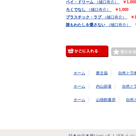
ベイ・ドリーム
（樋口有介）
￥1,00
ろくでなし
（樋口有介）
￥1,000
プラスチック・ラブ
（樋口有介）
￥1
誰もわたしを愛さない
（樋口有介）
ホーム
農文協
自然と労
ホーム
内山節著
自然と
ホーム
山猫館書房
自然
日本の古本屋について
プライバ