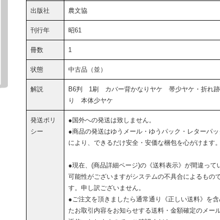
出版社
農文協
刊行年
昭61
冊数
1
状態
中古品（並）
解説
B6判 1刷 カバー背かなりヤケ 帯少ヤケ・折れ
り 本体少ヤケ
発送ポリ
●国外への発送は致しません。
シー
●商品の発送はゆうメール・ゆうパック・レターパッ
により、できるだけ安全・安価な梱包を心がけます
●現在、(商品詳細ページ)の《送料表示》が間違って
可能性がございますがシステムの不具合によるもの
す。申し訳ございません。
●ご注文を頂きましたら通常通り《正しい送料》を含
たお取引内容をお知らせする送料・金額確定のメー