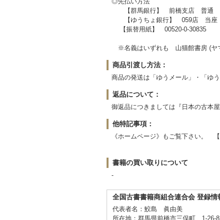
◎先払い方法
【群馬銀行】 前橋支店 普通 071
【ゆうちょ銀行】 059店 当座 00
【振替用紙】 00520-0-30835
※名義はいずれも 山猫館書房 (ヤ
商品引渡し方法：
商品の発送は「ゆうメール」・「ゆう
返品について：
御返品につきましては『日本の古本屋
他特記事項：
《ホームページ》もご覧下さい。 【
書籍の買い取りについて
-
全国古書書籍商組合連合会 登録情
代表者名：鮫島 眞由美
所在地：群馬県前橋市三俣町 1-26