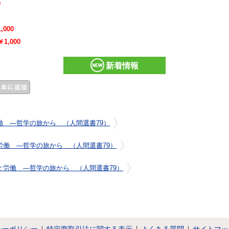
0
,000
￥1,000
新着情報
働 ―哲学の旅から （人間選書79）
労働 ―哲学の旅から （人間選書79）
と労働 ―哲学の旅から （人間選書79）
シーポリシー
特定商取引法に関する表示
よくある質問
サイトマッ