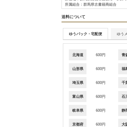
所属組合：群馬県古書籍商組合
送料について
ゆうパック・宅配便
ゆう
北海道
600円
青
山形県
600円
福
埼玉県
600円
千
富山県
600円
石
岐阜県
600円
静
京都府
600円
大