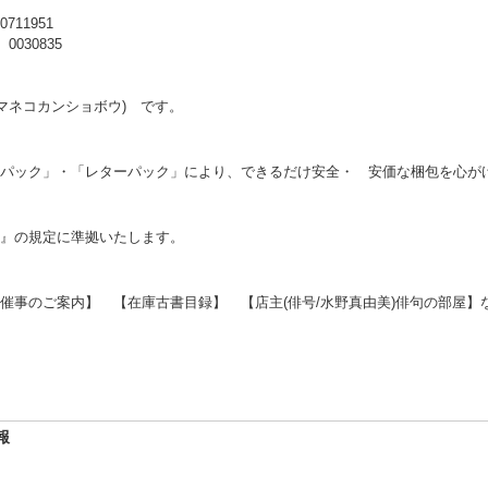
1951
30835
マネコカンショボウ) です。
パック」・「レターパック」により、できるだけ安全・ 安価な梱包を心が
』の規定に準拠いたします。
催事のご案内】 【在庫古書目録】 【店主(俳号/水野真由美)俳句の部屋】
報
-8