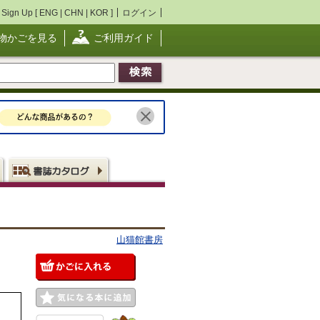
Sign Up [
ENG
|
CHN
|
KOR
]
ログイン
物かごを見る
ご利用ガイド
山猫館書房