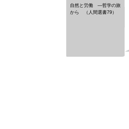
自然と労働 ―哲学の旅
から （人間選書79）