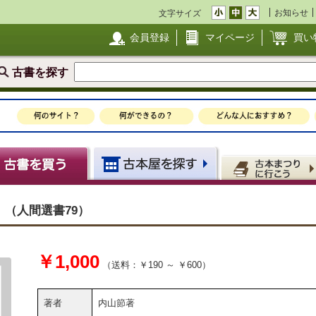
お知らせ
文字サイズ
会員登録
マイページ
買い
古書を探す
（人間選書79）
￥1,000
（送料：￥190 ～ ￥600）
著者
内山節著