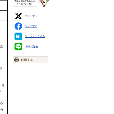
ポストする
シェアする
ブックマークする
跡あ
LINEで送る
ク
。
いる
で
め
ルを