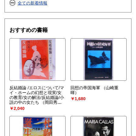
全ての新着情報
おすすめの書籍
反結婚論 /エロスについて/マ
回想の帝国海軍
（山崎重
イ・ホームの幻想と現実/女
暉）
の教育/女の解法/反結婚論/小
￥1,680
説の中の女たち
（岡田秀子
著）
￥2,040