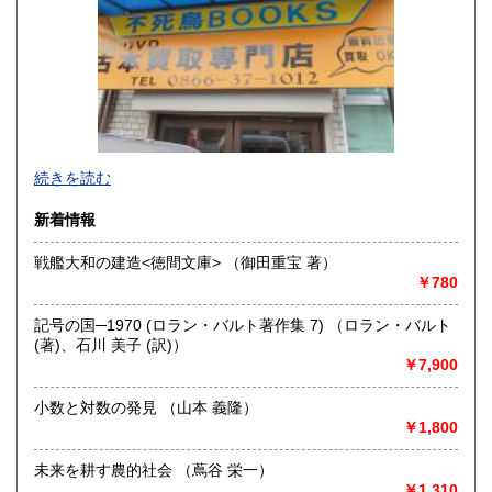
香川県
愛媛県
300円
300円
高知県
福岡県
300円
300円
佐賀県
長崎県
300円
300円
不死鳥BOOKSでは、書籍だけでなくCD、DVD、レコード、
熊本県
大分県
300円
300円
続きを読む
ゲーム、おもちゃ、骨董品まであらゆるものの買い取りがで
きます。店主が、日本全国買取にお伺いいたします。お気軽
宮崎県
鹿児島県
新着情報
300円
300円
にお問い合わせください。出張費は、無料です。
戦艦大和の建造<徳間文庫> （御田重宝 著）
沖縄県
300円
沿線名：伯備線・桃太郎線(吉備線)
￥780
最寄駅：総社駅
営業時間：9時から17時
記号の国─1970 (ロラン・バルト著作集 7) （ロラン・バルト
定休日：年中無休
(著)、石川 美子 (訳)）
￥7,900
書籍の買取について
不死鳥BOOKSでは、書籍だけでなくCD、DVD、レコード、
小数と対数の発見 （山本 義隆）
ゲーム、おもちゃ、骨董品まであらゆるものの買い取りがで
￥1,800
きます。店主が、日本全国買取にお伺いいたします。お気軽
にお問い合わせください。出張費は、無料です。
未来を耕す農的社会 （蔦谷 栄一）
￥1,310