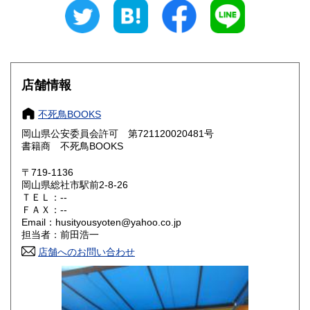
300円
300円
石川県
福井県
300円
300円
山梨県
長野県
300円
300円
店舗情報
岐阜県
静岡県
300円
300円
不死鳥BOOKS
愛知県
三重県
300円
300円
岡山県公安委員会許可 第721120020481号
書籍商 不死鳥BOOKS
滋賀県
京都府
300円
300円
〒719-1136
大阪府
兵庫県
300円
300円
岡山県総社市駅前2-8-26
ＴＥＬ：--
奈良県
和歌山県
ＦＡＸ：--
300円
300円
Email：husityousyoten@yahoo.co.jp
担当者：前田浩一
鳥取県
島根県
300円
300円
店舗へのお問い合わせ
岡山県
広島県
300円
300円
山口県
徳島県
300円
300円