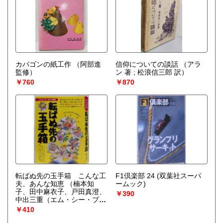
カバゴンの紙工作
（阿部進
信仰についての談話
（アラ
監修）
ン 著 ; 松浪信三郎 訳）
￥760
￥870
転ばぬ先の玉手箱 こんな工
F1倶楽部 24 (双葉社スーパ
夫、あんな知恵
（楠本知
ームック)
子、田中麻衣子、戸田真澄、
￥390
中出三重（エム・シー・プレ
ス）、二木暁子、堀江恵子、
￥410
大石直孝（万来舎）(編集)、