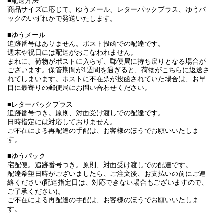
■配送方法
商品サイズに応じて、ゆうメール、レターパックプラス、ゆうパ
ックのいずれかで発送いたします。
■ゆうメール
追跡番号はありません。ポスト投函での配達です。
週末や祝日には配達がおこなわれません。
まれに、荷物がポストに入らず、郵便局に持ち戻りとなる場合が
ございます。保管期間が1週間を過ぎると、荷物がこちらに返送さ
れてしまいます。ポストに不在票が投函されていた場合は、お早
目に最寄りの郵便局にお問い合わせください。
■レターパックプラス
追跡番号つき。原則、対面受け渡しでの配達です。
日時指定には対応しておりません。
ご不在による再配達の手配は、お客様のほうでお願いいたしま
す。
■ゆうパック
宅配便。追跡番号つき。原則、対面受け渡しでの配達です。
配達希望日時がございましたら、ご注文後、お支払いの前にご連
絡ください(配達指定日は、対応できない場合もございますので、
ご了承ください)。
ご不在による再配達の手配は、お客様のほうでお願いいたしま
す。