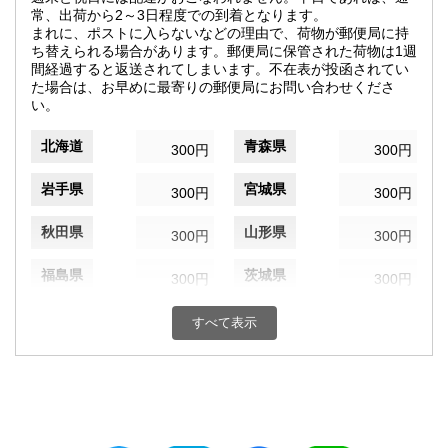
常、出荷から2～3日程度での到着となります。
まれに、ポストに入らないなどの理由で、荷物が郵便局に持
ち替えられる場合があります。郵便局に保管された荷物は1週
間経過すると返送されてしまいます。不在表が投函されてい
た場合は、お早めに最寄りの郵便局にお問い合わせくださ
い。
北海道
青森県
300円
300円
岩手県
宮城県
300円
300円
秋田県
山形県
300円
300円
福島県
茨城県
300円
300円
栃木県
群馬県
300円
300円
すべて表示
埼玉県
千葉県
300円
300円
東京都
神奈川県
300円
300円
新潟県
富山県