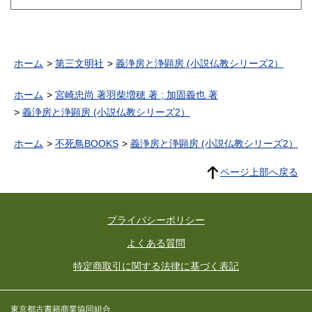
[カバー・扉イラスト] 熊切映
彰 (イラスト)、他）
ホーム
第三文明社
義浄房と浄顕房 (小説仏教シリーズ2）
ホーム
宮崎忠尚 著羽柴増穂 著 ; 加固義也 著
義浄房と浄顕房 (小説仏教シリーズ2）
ホーム
不死鳥BOOKS
義浄房と浄顕房 (小説仏教シリーズ2）
ページ上部へ戻る
プライバシーポリシー
よくある質問
特定商取引に関する法律に基づく表記
東京都古書籍商業協同組合