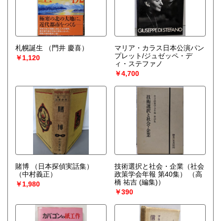
札幌誕生
（門井 慶喜）
マリア・カラス日本公演パン
プレット/ジュゼッペ・デ
￥1,120
ィ・ステファノ
￥4,700
賭博 （日本探偵実話集）
技術選択と社会・企業（社会
（中村義正）
政策学会年報 第40集）
（高
橋 祐吉 (編集)）
￥1,980
￥390