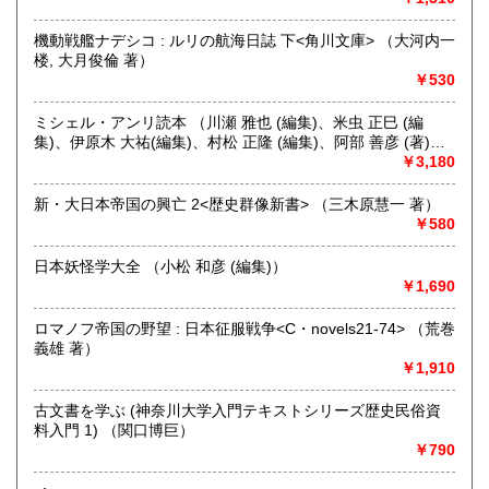
取り扱い分野
機動戦艦ナデシコ : ルリの航海日誌 下<角川文庫> （大河内一
哲学宗教、歴史、社会科学、自然科学、美術工芸、趣味、外
楼, 大月俊倫 著）
国書、サブカルチャー、古書一般（その他）
￥530
オールジャンル
ミシェル・アンリ読本 （川瀬 雅也 (編集)、米虫 正巳 (編
集)、伊原木 大祐(編集)、村松 正隆 (編集)、阿部 善彦 (著)、
上野 修(著)、水野 浩二 (著)、景山 洋平 (著)、服部 敬弘(著)、
￥3,180
他）
新・大日本帝国の興亡 2<歴史群像新書> （三木原慧一 著）
￥580
日本妖怪学大全 （小松 和彦 (編集)）
￥1,690
ロマノフ帝国の野望 : 日本征服戦争<C・novels21-74> （荒巻
義雄 著）
￥1,910
古文書を学ぶ (神奈川大学入門テキストシリーズ歴史民俗資
料入門 1) （関口博巨）
￥790