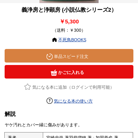
義浄房と浄顕房 (小説仏教シリーズ2）
￥5,300
（送料：￥300）
不死鳥BOOKS
単品スピード注文
かごに入れる
気になる本に追加（ログインで利用可能）
気になる本の使い方
解説
ヤケ汚れとカバー縁に傷みがあります。
著者
宮崎忠尚 著羽柴増穂 著 ; 加固義也 著