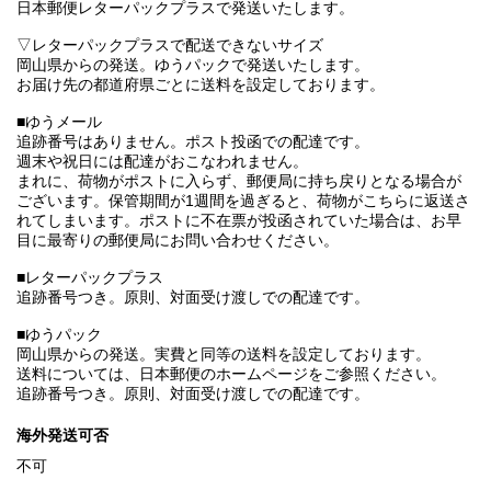
日本郵便レターパックプラスで発送いたします。
▽レターパックプラスで配送できないサイズ
岡山県からの発送。ゆうパックで発送いたします。
お届け先の都道府県ごとに送料を設定しております。
■ゆうメール
追跡番号はありません。ポスト投函での配達です。
週末や祝日には配達がおこなわれません。
まれに、荷物がポストに入らず、郵便局に持ち戻りとなる場合が
ございます。保管期間が1週間を過ぎると、荷物がこちらに返送さ
れてしまいます。ポストに不在票が投函されていた場合は、お早
目に最寄りの郵便局にお問い合わせください。
■レターパックプラス
追跡番号つき。原則、対面受け渡しでの配達です。
■ゆうパック
岡山県からの発送。実費と同等の送料を設定しております。
送料については、日本郵便のホームページをご参照ください。
追跡番号つき。原則、対面受け渡しでの配達です。
海外発送可否
不可