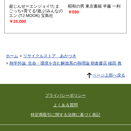
超じんせーエンジョイ!たま
昭和の男 東京書籍 半藤 一利
ごっち+育てる!遊ぶ!みんなの
￥590
エン (TJ MOOK) 宝島社
￥10,000
ホーム
リサイクルストア あかつき
熱学外論: 生命・環境を含む解放系の熱理論 朝倉書店 槌田 敦
ページ上部へ戻る
プライバシーポリシー
よくある質問
特定商取引に関する法律に基づく表記