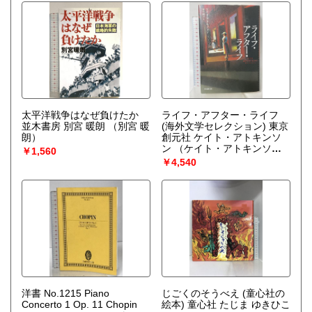
太平洋戦争はなぜ負けたか
ライフ・アフター・ライフ
並木書房 別宮 暖朗
（別宮 暖
(海外文学セレクション) 東京
朗）
創元社 ケイト・アトキンソ
ン
（ケイト・アトキンソ
￥1,560
ン）
￥4,540
洋書 No.1215 Piano
じごくのそうべえ (童心社の
Concerto 1 Op. 11 Chopin
絵本) 童心社 たじま ゆきひこ