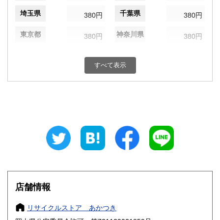
埼玉県
千葉県
380円
380円
東京都
神奈川県
380円
380円
新潟県
富山県
380円
380円
すべて表示
石川県
福井県
380円
380円
山梨県
長野県
380円
380円
岐阜県
静岡県
380円
380円
愛知県
三重県
380円
380円
滋賀県
京都府
380円
380円
大阪府
兵庫県
380円
380円
店舗情報
奈良県
和歌山県
380円
380円
リサイクルストア あかつき