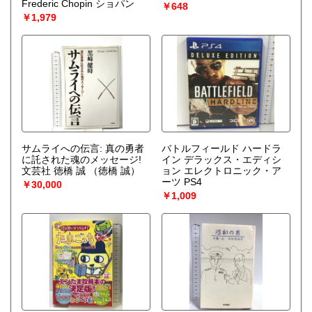
Frederic Chopin ショパン
￥648
￥1,979
サムライへの伝言: 真の勇者
バトルフィールド ハードラ
に託された魂のメッセージ!
イン デラックス・エディシ
文芸社 徳橋 誠
（徳橋 誠）
ョン エレクトロニック・ア
ーツ PS4
￥30,000
￥1,009