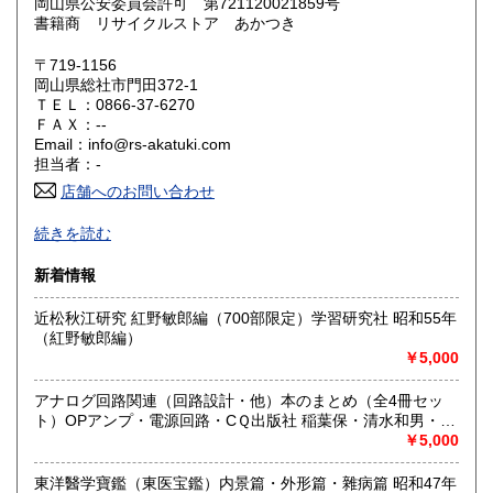
岡山県公安委員会許可 第721120021859号
鳥取県
島根県
380円
380円
書籍商 リサイクルストア あかつき
岡山県
広島県
380円
380円
〒719-1156
岡山県総社市門田372-1
ＴＥＬ：0866-37-6270
山口県
徳島県
380円
380円
ＦＡＸ：--
Email：info@rs-akatuki.com
香川県
愛媛県
380円
380円
担当者：-
店舗へのお問い合わせ
高知県
福岡県
380円
380円
-
続きを読む
佐賀県
長崎県
380円
380円
沿線名：伯備線
新着情報
最寄駅：総社駅
熊本県
大分県
380円
380円
営業時間：10時-17時
近松秋江研究 紅野敏郎編（700部限定）学習研究社 昭和55年
定休日：日曜日
（紅野敏郎編）
宮崎県
鹿児島県
380円
380円
￥5,000
書籍の買取について
沖縄県
380円
無料出張または、宅配にて買取。
アナログ回路関連（回路設計・他）本のまとめ（全4冊セッ
江戸以前の和本や古文書、古典籍から
ト）OPアンプ・電源回路・CＱ出版社 稲葉保・清水和男・岡
コミック、文庫までジャンル問わず古書全般。
村廸夫 昭和56年～ （稲葉保・清水和男・岡村廸夫）
￥5,000
絶版漫画、昭和アニメ、懐かし物
東洋醫学寶鑑（東医宝鑑）内景篇・外形篇・雜病篇 昭和47年