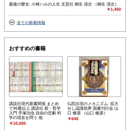
最後の瞽女: 小林ハルの人生 文芸社 桐生 清次 （桐生 清次）
￥1,450
全ての新着情報
おすすめの書籍
講談社現代新書関係 まとめ
仏陀出現のメカニズム: 拡大
て95冊以上 講談社 新・哲学
せし認識領界 国書刊行会 山
入門 手塚治虫 自由の悲劇 科
口 修源
（山口 修源）
学の現在を問う 他
￥640
￥10,000