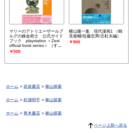
マリーのアトリエーザールブ
横山隆一集 現代漫画1
（鶴
ルグの錬金術士 公式ガイド
見俊輔/佐藤忠男/北杜夫編）
ブック playstation ＜Zest
￥900
official book series＞
（すた
じお実験室, 信岡明 執筆 ; グ
￥500
レイル 編 ; ガスト 監修）
ホーム
岩波書店
崋山探索
ホーム
杉浦明平
崋山探索
ホーム
青木書店
崋山探索
ページ上部へ戻る