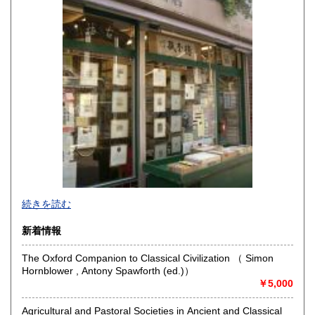
宮崎県
鹿児島県
430円
430円
沖縄県
430円
続きを読む
新着情報
The Oxford Companion to Classical Civilization （ Simon
Hornblower , Antony Spawforth (ed.)）
東京下町で七十四年、一冊一冊を大切にお届けします。幅広
￥5,000
い分野で日々更新中。ホームページにもお立ち寄りくださ
い。
Agricultural and Pastoral Societies in Ancient and Classical
https://aokishoten.sakura.ne.jp/