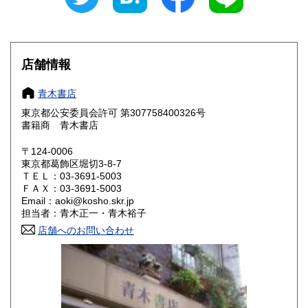
430円
430円
滋賀県
京都府
430円
430円
大阪府
兵庫県
430円
430円
店舗情報
奈良県
和歌山県
430円
430円
青木書店
東京都公安委員会許可 第307758400326号
鳥取県
島根県
430円
430円
書籍商 青木書店
岡山県
広島県
430円
430円
〒124-0006
東京都葛飾区堀切3-8-7
ＴＥＬ：03-3691-5003
山口県
徳島県
430円
430円
ＦＡＸ：03-3691-5003
Email：aoki@kosho.skr.jp
香川県
愛媛県
430円
430円
担当者：青木正一・青木裕子
店舗へのお問い合わせ
高知県
福岡県
430円
430円
佐賀県
長崎県
430円
430円
熊本県
大分県
430円
430円