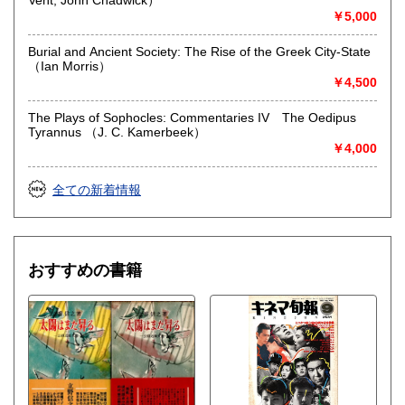
Vent, John Chadwick）
￥5,000
Burial and Ancient Society: The Rise of the Greek City-State
（Ian Morris）
￥4,500
The Plays of Sophocles: Commentaries IV The Oedipus
Tyrannus （J. C. Kamerbeek）
￥4,000
全ての新着情報
おすすめの書籍