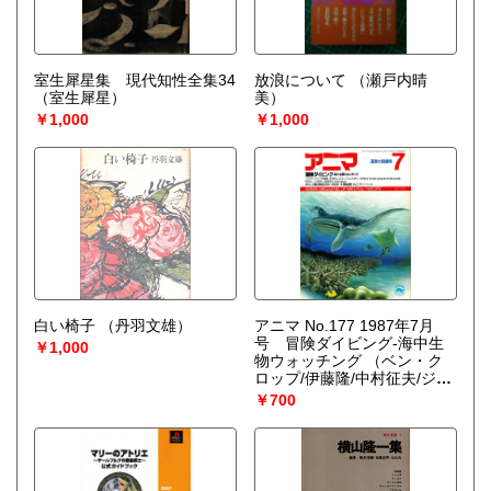
室生犀星集 現代知性全集34
放浪について
（瀬戸内晴
（室生犀星）
美）
￥1,000
￥1,000
白い椅子
（丹羽文雄）
アニマ No.177 1987年7月
号 冒険ダイビング‐海中生
￥1,000
物ウォッチング
（ベン・ク
ロップ/伊藤隆/中村征夫/ジャ
ック・モイヤー/井田斉
￥700
他）