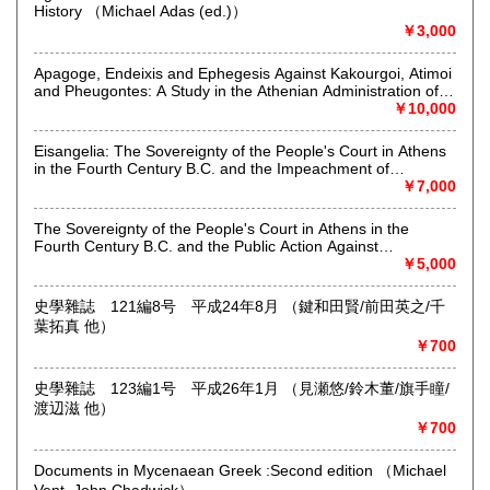
History （Michael Adas (ed.)）
￥3,000
沿線名：京成線
最寄駅：堀切菖蒲園駅徒歩約1分
Apagoge, Endeixis and Ephegesis Against Kakourgoi, Atimoi
営業時間：12:00〜17:00
and Pheugontes: A Study in the Athenian Administration of
定休日：店舗は雨天休業及び「不定休」です。店舗での日時
Justice in the Fourth Century B.C （Mogens Herman
￥10,000
指定受取は出来かねます。
Hansen）
Eisangelia: The Sovereignty of the People's Court in Athens
書籍の買取について
in the Fourth Century B.C. and the Impeachment of
Generals and Politicians （Mogens Herman Hansen）
￥7,000
-
The Sovereignty of the People's Court in Athens in the
取り扱い分野
Fourth Century B.C. and the Public Action Against
Unconstitutional Proposals （Mogens Herman Hansen）
￥5,000
哲学宗教、歴史、社会科学、自然科学、美術工芸、国語国
文、外国文学、近代文献、趣味、サブカルチャー
史學雜誌 121編8号 平成24年8月 （鍵和田賢/前田英之/千
葉拓真 他）
￥700
史學雜誌 123編1号 平成26年1月 （見瀬悠/鈴木董/旗手瞳/
渡辺滋 他）
￥700
Documents in Mycenaean Greek :Second edition （Michael