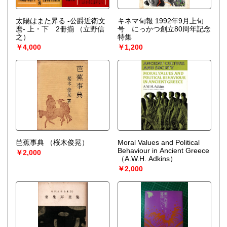
太陽はまた昇る -公爵近衛文
キネマ旬報 1992年9月上旬
麿- 上・下 2冊揃
（立野信
号 にっかつ創立80周年記念
之）
特集
￥4,000
￥1,200
芭蕉事典
（桜木俊晃）
Moral Values and Political
Behaviour in Ancient Greece
￥2,000
（A.W.H. Adkins）
￥2,000