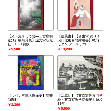
【光・風そして雲―二宮康明
【絵葉書】【資生堂 踊り子
紙飛行機写真集】誠文堂新光
現代化粧百態繪端書】戦前
社 1981初版
モダン アールデコ
￥5,500
￥13,200
【ルパン三世名場面集】読売
【写真帖】【東京家政専門学
新聞社
校・東京家政学院概況】昭和
11年
￥3,300
￥5,500