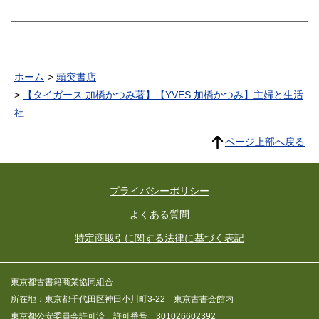
ホーム
頭突書店
【タイガース 加橋かつみ著】【YVES 加橋かつみ】主婦と生活
社
ページ上部へ戻る
プライバシーポリシー
よくある質問
特定商取引に関する法律に基づく表記
東京都古書籍商業協同組合
所在地：東京都千代田区神田小川町3-22 東京古書会館内
東京都公安委員会許可済 許可番号 301026602392