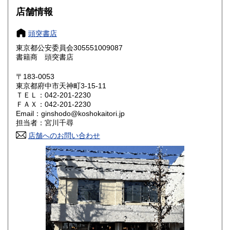
店舗情報
岐阜県
静岡県
1,800円
1,800円
頭突書店
愛知県
三重県
1,800円
1,800円
東京都公安委員会305551009087
書籍商 頭突書店
滋賀県
京都府
1,800円
1,800円
〒183-0053
大阪府
兵庫県
1,800円
1,800円
東京都府中市天神町3-15-11
ＴＥＬ：042-201-2230
奈良県
和歌山県
ＦＡＸ：042-201-2230
1,800円
1,800円
Email：ginshodo@koshokaitori.jp
担当者：宮川千尋
鳥取県
島根県
1,800円
1,800円
店舗へのお問い合わせ
岡山県
広島県
1,800円
1,800円
山口県
徳島県
1,800円
1,800円
香川県
愛媛県
1,800円
1,800円
高知県
福岡県
1,800円
1,800円