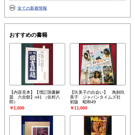
全ての新着情報
おすすめの書籍
【内容見本】【増訂国書解
【玖美子の出会い】 鳥飼玖
題 六合館】n41
（佐村八
美子 ジャパンタイムズ社
郎）
初版 昭和49
￥1,000
￥11,000