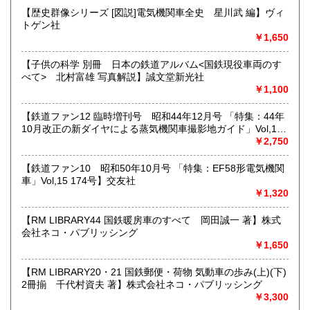
【歴史群像シリーズ [図説]電気機関車全史 星川武 編】ヴィ
★出張買取・郵送買取(※要事前相談)致します。
トゲン社
お気軽にご相談ください。
￥1,650
取り扱い分野
【子供の科学 別冊 日本の鉄道アルバム<国鉄現役車両のす
べて> 北村富雄 写真解説】誠文堂新光社
近代文献、趣味、サブカルチャー、古書一般（その他）
￥1,100
【鉄道ファン12 臨時増刊号 昭和44年12月号 「特集：44年
10月改正の新ダイヤによる蒸気機関車撮影地ガイド」Vol,19
103号】交友社
￥2,750
【鉄道ファン10 昭和50年10月号 「特集：EF58形電気機関
車」Vol,15 174号】交友社
￥1,320
【RM LIBRARY44 国鉄暖房車のすべて 岡田誠一 著】株式
会社ネコ・パブリッシング
￥1,650
【RM LIBRARY20・21 国鉄郵便・荷物 気動車の歩み(上)(下)
2冊揃 千代村資夫 著】株式会社ネコ・パブリッシング
￥3,300