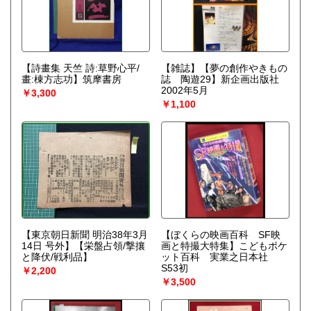
【詩畫集 天竺 詩:草野心平/
【雑誌】【夢の創作やきもの
畫:棟方志功】筑摩書房
誌 陶遊29】新企画出版社
2002年5月
￥3,300
￥1,100
【東京朝日新聞 明治38年3月
【ぼくらの映画百科 SF映
14日 号外】【栄盤占領/撃攘
画と特撮大特集】こどもポケ
と降伏/戦利品】
ット百科 実業之日本社
S53初
￥2,200
￥3,500