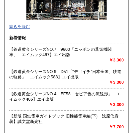
佐賀県
長崎県
1,800円
1,800円
熊本県
大分県
1,800円
1,800円
東京都では「銀装堂」として営業しております。
続きを読む
宮崎県
鹿児島県
基本的には同じ書店となります。
1,800円
1,800円
新着情報
★★ご質問、ご要望はご注文前にお問合せ下さい。★★
沖縄県
0円
★★電話・FAXでの在庫、状態確認及びご注文には対応しま
【鉄道黄金シリーズNO.7 9600「ニッポンの蒸気機関
せん。
車」 エイムック497】エイ出版
すべての方にメールでのお問い合わせを御案内してい
￥3,300
ます。
★★メールでのお問い合わせは、用件のみの場合スパムメー
【鉄道黄金シリーズNO.9 D51「“デゴイチ”日本全国、鉄道
ルと判断して返信いたしません。お名前もお願いいたしま
の軌路」 エイムック583】エイ出版
す。★★
￥3,300
沿線名：★★電話・FAXでの在庫、状態確認及びご注文には
【鉄道黄金シリーズNO.4 EF58「セピア色の流線形」 エ
対応しません。お電話を頂いてもすべての方にメールでのお
イムック406】エイ出版
問い合わせを御案内しています。 ★★
￥3,300
最寄駅：-
営業時間：(平日)10:00-17:00
【新版 国鉄電車ガイドブック 旧性能電車編(下) 浅原信彦
定休日：土日祝休/臨時休業有
著】誠文堂新光社
￥7,700
書籍の買取について