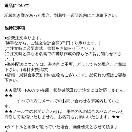
返品について
記載無き難があった場合、到着後一週間以内にご連絡下さい。
他特記事項
●公費注文承ります。
(勝手ながら、ご注文合計金額3千円より承ります。)
(ご注文時に必要書式、書類をお知らせ下さい。)
(ご注文時と異なる名義での書類作成の際もその旨お知らせ下さ
い。)
●海外配送については、基本的に不可。どうしてもの場合、ご相談
下さい。(送料実費請求)
●店頭・展覧会販売併用の品物もございます。品切れの際はご容赦
下さい。
★★電話・FAXでの在庫、状態確認及びご注文には対応しません。
★★
すべての方にメールでのお問い合わせを御案内していま
す。
★★メールでのお問い合わせは、用件のみの場合スパムメールと
判断して返信いたしません。お名前もお願いいたします。★★
●タイトルと画像が違っていた場合、画像優先とさせて頂きま