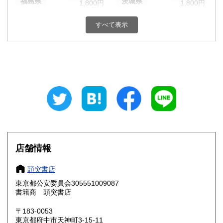
福島県
茨城県
1,800円
1,800円
栃木県
群馬県
1,800円
1,800円
すべて表示
埼玉県
千葉県
1,800円
1,800円
東京都
神奈川県
1,800円
1,800円
新潟県
富山県
1,800円
1,800円
石川県
福井県
1,800円
1,800円
山梨県
長野県
1,800円
1,800円
店舗情報
岐阜県
静岡県
1,800円
1,800円
頭突書店
愛知県
三重県
1,800円
1,800円
東京都公安委員会305551009087
書籍商 頭突書店
滋賀県
京都府
1,800円
1,800円
〒183-0053
大阪府
兵庫県
1,800円
1,800円
東京都府中市天神町3-15-11