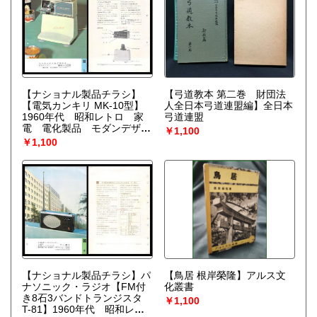
【ナショナル製品チラシ】
【弓道教本 第二巻 財団法
【電気カンキリ MK-10型】
人全日本弓道連盟編】全日本
1960年代 昭和レトロ 家
弓道連盟
電 電化製品 モダンデザイ
￥1,100
ン
￥1,100
【ナショナル製品チラシ】パ
【鳥居 根岸榮隆】アルス文
ナソニック・ラジオ【FM付
化叢書
き8石3バンドトランジスタ
￥1,100
T-81】1960年代 昭和レト