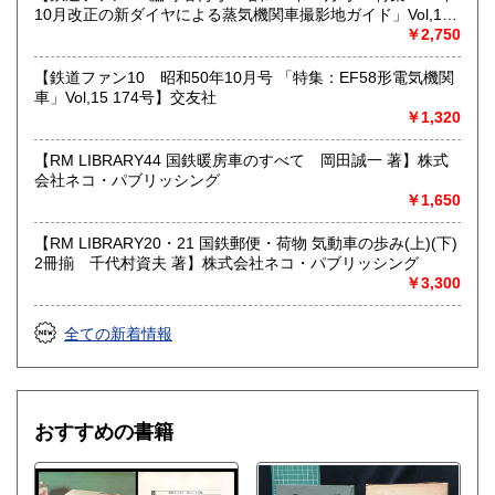
10月改正の新ダイヤによる蒸気機関車撮影地ガイド」Vol,19
103号】交友社
￥2,750
【鉄道ファン10 昭和50年10月号 「特集：EF58形電気機関
車」Vol,15 174号】交友社
￥1,320
【RM LIBRARY44 国鉄暖房車のすべて 岡田誠一 著】株式
会社ネコ・パブリッシング
￥1,650
【RM LIBRARY20・21 国鉄郵便・荷物 気動車の歩み(上)(下)
2冊揃 千代村資夫 著】株式会社ネコ・パブリッシング
￥3,300
全ての新着情報
おすすめの書籍