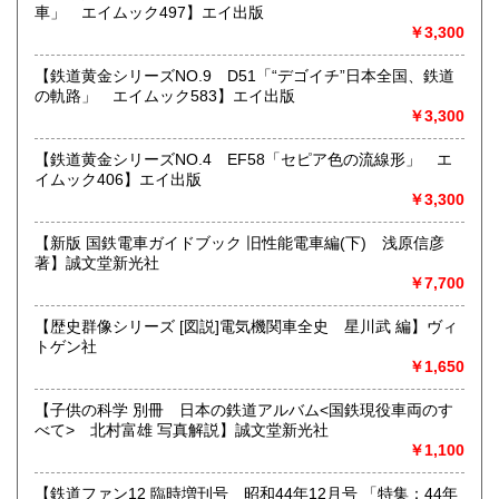
車」 エイムック497】エイ出版
すべての方にメールでのお問い合わせを御案内してい
￥3,300
ます。
★★メールでのお問い合わせは、用件のみの場合スパムメー
【鉄道黄金シリーズNO.9 D51「“デゴイチ”日本全国、鉄道
ルと判断して返信いたしません。お名前もお願いいたしま
の軌路」 エイムック583】エイ出版
す。★★
￥3,300
沿線名：★★電話・FAXでの在庫、状態確認及びご注文には
【鉄道黄金シリーズNO.4 EF58「セピア色の流線形」 エ
対応しません。お電話を頂いてもすべての方にメールでのお
イムック406】エイ出版
問い合わせを御案内しています。 ★★
￥3,300
最寄駅：-
営業時間：(平日)10:00-17:00
【新版 国鉄電車ガイドブック 旧性能電車編(下) 浅原信彦
定休日：土日祝休/臨時休業有
著】誠文堂新光社
￥7,700
書籍の買取について
【歴史群像シリーズ [図説]電気機関車全史 星川武 編】ヴィ
★出張買取・郵送買取(※要事前相談)致します。
トゲン社
お気軽にご相談ください。
￥1,650
取り扱い分野
【子供の科学 別冊 日本の鉄道アルバム<国鉄現役車両のす
べて> 北村富雄 写真解説】誠文堂新光社
近代文献、趣味、サブカルチャー、古書一般（その他）
￥1,100
【鉄道ファン12 臨時増刊号 昭和44年12月号 「特集：44年