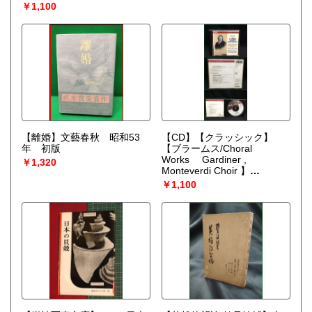
ロ 家電 電化製品 モダン
￥1,100
デザイン
【離婚】文藝春秋 昭和53
【CD】【クラッシック】
年 初版
【ブラームス/Choral
Works Gardiner ,
￥1,320
Monteverdi Choir 】
PHILIPS 1992年
￥1,100