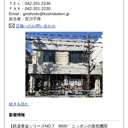
ＴＥＬ：042-201-2230
奈良県
和歌山県
ＦＡＸ：042-201-2230
1,800円
1,800円
Email：ginshodo@koshokaitori.jp
担当者：宮川千尋
鳥取県
島根県
1,800円
1,800円
店舗へのお問い合わせ
岡山県
広島県
1,800円
1,800円
山口県
徳島県
1,800円
1,800円
香川県
愛媛県
1,800円
1,800円
高知県
福岡県
1,800円
1,800円
佐賀県
長崎県
1,800円
1,800円
熊本県
大分県
1,800円
1,800円
東京都では「銀装堂」として営業しております。
続きを読む
宮崎県
鹿児島県
基本的には同じ書店となります。
1,800円
1,800円
新着情報
★★ご質問、ご要望はご注文前にお問合せ下さい。★★
沖縄県
0円
★★電話・FAXでの在庫、状態確認及びご注文には対応しま
【鉄道黄金シリーズNO.7 9600「ニッポンの蒸気機関
せん。