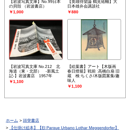
【岩波写真文庫】No.99日本
【英雄待望論 鶴見祐輔】大
の貝殻
（岩波書店）
日本雄弁会講談社
￥1,000
￥880
【岩波写真文庫 No.212 北
【絵葉書】アート【木版画
海道（東・北部） -新風土
春日燈籠】戦前 :高橋白扇 旧
記-】岩波書店 1957年
蔵 検:ちくさ/木版図案集/趣
味人
￥1,100
￥1,100
ホーム
頭突書店
【仕掛け絵本】【El Parque Urbano Lothar Meggendorfer】