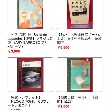
【ピアノ譜】Na Baixa do
【わたしの競馬研究ノートの
sapateiro【楽譜】ブラジル音
１２】日本中央競馬会 昭和
楽
（ARY BARROSO アリ・
63年
バホーゾ）
￥8,800
￥3,000
【家電パンフレット】
【図書目録・平凡社】【戦
【NEC/CD-705他 CDプレ
前】n127
ーヤカタログ】
￥1,000