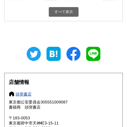
栃木県
群馬県
1,800円
1,800円
すべて表示
埼玉県
千葉県
1,800円
1,800円
東京都
神奈川県
1,800円
1,800円
新潟県
富山県
1,800円
1,800円
石川県
福井県
1,800円
1,800円
山梨県
長野県
1,800円
1,800円
店舗情報
岐阜県
静岡県
1,800円
1,800円
頭突書店
愛知県
三重県
1,800円
1,800円
東京都公安委員会305551009087
書籍商 頭突書店
滋賀県
京都府
1,800円
1,800円
〒183-0053
大阪府
兵庫県
1,800円
1,800円
東京都府中市天神町3-15-11