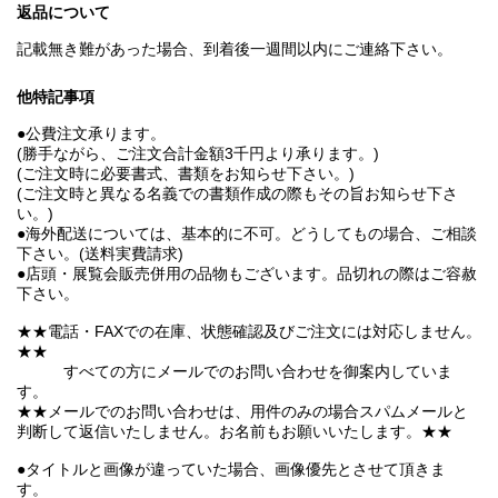
返品について
記載無き難があった場合、到着後一週間以内にご連絡下さい。
他特記事項
●公費注文承ります。
(勝手ながら、ご注文合計金額3千円より承ります。)
(ご注文時に必要書式、書類をお知らせ下さい。)
(ご注文時と異なる名義での書類作成の際もその旨お知らせ下さ
い。)
●海外配送については、基本的に不可。どうしてもの場合、ご相談
下さい。(送料実費請求)
●店頭・展覧会販売併用の品物もございます。品切れの際はご容赦
下さい。
★★電話・FAXでの在庫、状態確認及びご注文には対応しません。
★★
すべての方にメールでのお問い合わせを御案内していま
す。
★★メールでのお問い合わせは、用件のみの場合スパムメールと
判断して返信いたしません。お名前もお願いいたします。★★
●タイトルと画像が違っていた場合、画像優先とさせて頂きま
す。