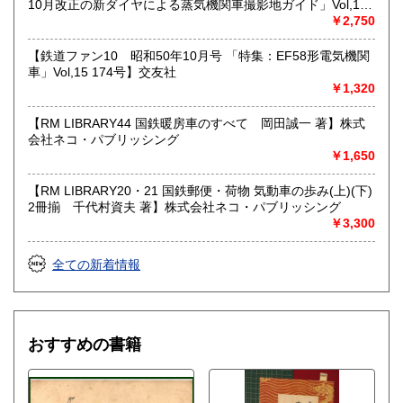
10月改正の新ダイヤによる蒸気機関車撮影地ガイド」Vol,19
103号】交友社
￥2,750
【鉄道ファン10 昭和50年10月号 「特集：EF58形電気機関
車」Vol,15 174号】交友社
￥1,320
【RM LIBRARY44 国鉄暖房車のすべて 岡田誠一 著】株式
会社ネコ・パブリッシング
￥1,650
【RM LIBRARY20・21 国鉄郵便・荷物 気動車の歩み(上)(下)
2冊揃 千代村資夫 著】株式会社ネコ・パブリッシング
￥3,300
全ての新着情報
おすすめの書籍