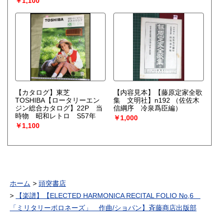
￥1,100
【カタログ】東芝
【内容見本】【藤原定家全歌
TOSHIBA【ロータリーエン
集 文明社】n192
（佐佐木
ジン総合カタログ】22P 当
信綱序 冷泉爲臣編）
時物 昭和レトロ S57年
￥1,000
￥1,100
ホーム
頭突書店
【楽譜】【ELECTED HARMONICA RECITAL FOLIO No,6
「ミリタリーポロネーズ」 作曲/ショパン】斉藤商店出版部