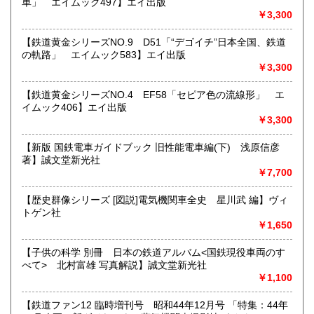
車」 エイムック497】エイ出版
すべての方にメールでのお問い合わせを御案内してい
￥3,300
ます。
★★メールでのお問い合わせは、用件のみの場合スパムメー
【鉄道黄金シリーズNO.9 D51「“デゴイチ”日本全国、鉄道
ルと判断して返信いたしません。お名前もお願いいたしま
の軌路」 エイムック583】エイ出版
す。★★
￥3,300
沿線名：★★電話・FAXでの在庫、状態確認及びご注文には
【鉄道黄金シリーズNO.4 EF58「セピア色の流線形」 エ
対応しません。お電話を頂いてもすべての方にメールでのお
イムック406】エイ出版
問い合わせを御案内しています。 ★★
￥3,300
最寄駅：-
営業時間：(平日)10:00-17:00
【新版 国鉄電車ガイドブック 旧性能電車編(下) 浅原信彦
定休日：土日祝休/臨時休業有
著】誠文堂新光社
￥7,700
書籍の買取について
【歴史群像シリーズ [図説]電気機関車全史 星川武 編】ヴィ
★出張買取・郵送買取(※要事前相談)致します。
トゲン社
お気軽にご相談ください。
￥1,650
取り扱い分野
【子供の科学 別冊 日本の鉄道アルバム<国鉄現役車両のす
べて> 北村富雄 写真解説】誠文堂新光社
近代文献、趣味、サブカルチャー、古書一般（その他）
￥1,100
【鉄道ファン12 臨時増刊号 昭和44年12月号 「特集：44年