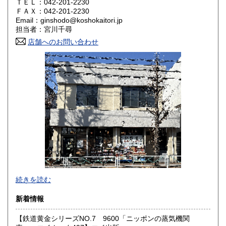
ＴＥＬ：042-201-2230
奈良県
和歌山県
ＦＡＸ：042-201-2230
1,800円
1,800円
Email：ginshodo@koshokaitori.jp
担当者：宮川千尋
鳥取県
島根県
1,800円
1,800円
店舗へのお問い合わせ
岡山県
広島県
1,800円
1,800円
山口県
徳島県
1,800円
1,800円
香川県
愛媛県
1,800円
1,800円
高知県
福岡県
1,800円
1,800円
佐賀県
長崎県
1,800円
1,800円
熊本県
大分県
1,800円
1,800円
東京都では「銀装堂」として営業しております。
続きを読む
宮崎県
鹿児島県
基本的には同じ書店となります。
1,800円
1,800円
新着情報
★★ご質問、ご要望はご注文前にお問合せ下さい。★★
沖縄県
0円
★★電話・FAXでの在庫、状態確認及びご注文には対応しま
【鉄道黄金シリーズNO.7 9600「ニッポンの蒸気機関
せん。