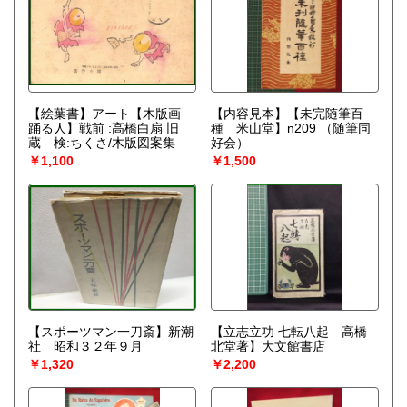
【絵葉書】アート【木版画
【内容見本】【未完随筆百
踊る人】戦前 :高橋白扇 旧
種 米山堂】n209
（随筆同
蔵 検:ちくさ/木版図案集
好会）
￥1,100
￥1,500
【スポーツマン一刀斎】新潮
【立志立功 七転八起 高橋
社 昭和３２年９月
北堂著】大文館書店
￥1,320
￥2,200