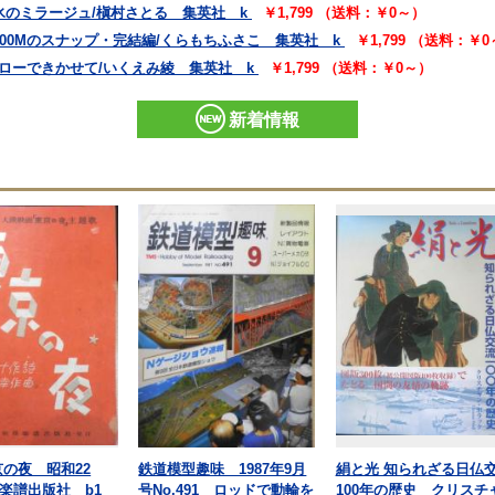
氷のミラージュ/槇村さとる 集英社 k
￥1,799 （送料：￥0～）
100Mのスナップ・完結編/くらもちふさこ 集英社 k
￥1,799 （送料：￥
ローできかせて/いくえみ綾 集英社 k
￥1,799 （送料：￥0～）
新着情報
京の夜 昭和22
鉄道模型趣味 1987年9月
絹と光 知られざる日仏
楽譜出版社 b1
号No.491 ロッドで動輪を
100年の歴史 クリスチ