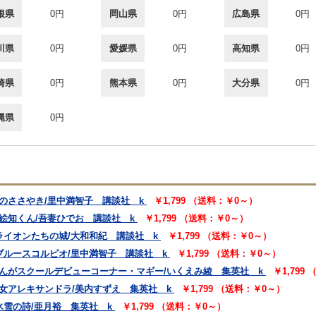
根県
0円
岡山県
0円
広島県
0円
川県
0円
愛媛県
0円
高知県
0円
崎県
0円
熊本県
0円
大分県
0円
縄県
0円
のささやき/里中満智子 講談社 k
￥1,799 （送料：￥0～）
絵知くん/吾妻ひでお 講談社 k
￥1,799 （送料：￥0～）
ライオンたちの城/大和和紀 講談社 k
￥1,799 （送料：￥0～）
ブルースコルピオ/里中満智子 講談社 k
￥1,799 （送料：￥0～）
まんがスクールデビューコーナー・マギー/いくえみ綾 集英社 k
￥1,799
女アレキサンドラ/美内すずえ 集英社 k
￥1,799 （送料：￥0～）
氷雪の詩/亜月裕 集英社 k
￥1,799 （送料：￥0～）