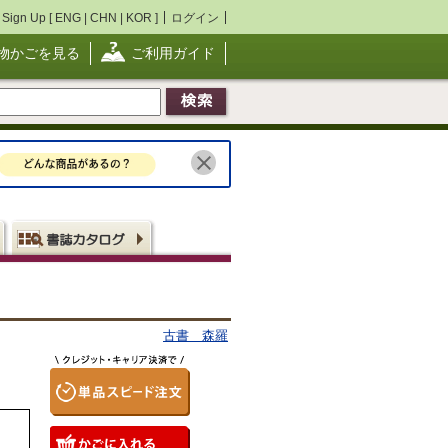
Sign Up [
ENG
|
CHN
|
KOR
]
ログイン
物かごを見る
ご利用ガイド
古書 森羅