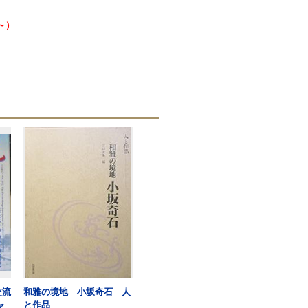
0～）
交流
和雅の境地 小坂奇石 人
ャ
と作品