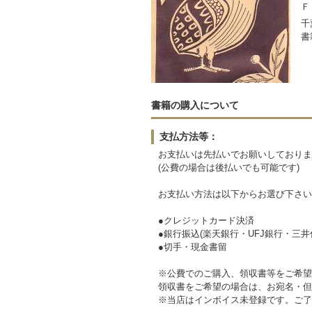
Ｆ
千
書
書籍の購入について
支払方法等：
お支払いは先払いでお願いしておりま
(公費の場合は後払いでも可能です)
お支払い方法は以下からお選び下さい
●クレジットカード決済
●銀行振込(楽天銀行・UFJ銀行・三井
●切手・現金書留
※公費でのご購入、領収書等をご希望
領収書をご希望の場合は、お宛名・但
※当店はインボイス未登録です。ご了