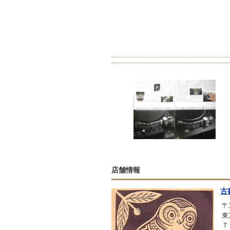
店舗情報
古
〒1
東
Ｔ