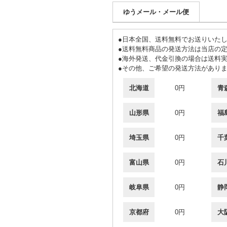
ゆうメール・メール便
●日本全国、送料無料でお送りいた
●送料無料商品の発送方法は当店の定
●海外発送、代金引換の場合は送料
●その他、ご希望の発送方法があり
北海道
0円
青
山形県
0円
福
埼玉県
0円
千
富山県
0円
石
岐阜県
0円
静
京都府
0円
大