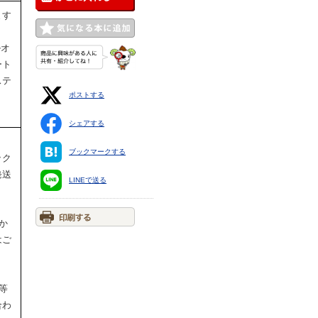
ます
ルオ
ート
ステ
ポストする
シェアする
ブックマークする
ック
発送
LINEで送る
か
はご
等
合わ