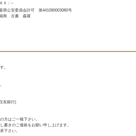
ＡＸ：--
葉県公安委員会許可 第441090003080号
籍商 古書 森羅
す。
。
住友銀行)
の方はご一報下さい。
し書きのご連絡をお願い申し上げます。
承下さい。